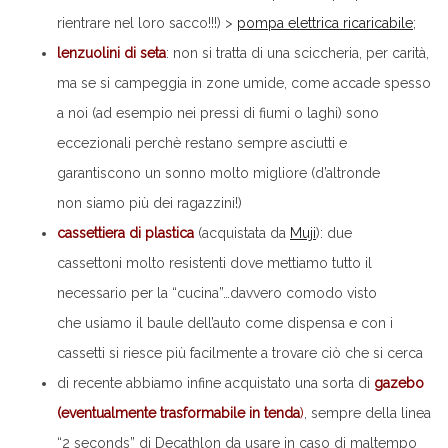
rientrare nel loro sacco!!!) >
pompa elettrica ricaricabile
;
lenzuolini di seta
: non si tratta di una sciccheria, per carità,
ma se si campeggia in zone umide, come accade spesso
a noi (ad esempio nei pressi di fiumi o laghi) sono
eccezionali perchè restano sempre asciutti e
garantiscono un sonno molto migliore (d’altronde
non siamo più dei ragazzini!)
cassettiera di plastica
(acquistata da
Muji
): due
cassettoni molto resistenti dove mettiamo tutto il
necessario per la “cucina”…davvero comodo visto
che usiamo il baule dell’auto come dispensa e con i
cassetti si riesce più facilmente a trovare ciò che si cerca
di recente abbiamo infine acquistato una sorta di
gazebo
(eventualmente trasformabile in tenda
)
, sempre della linea
“2 seconds” di Decathlon da usare in caso di maltempo