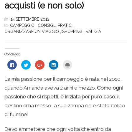
acquisti (e non solo)
15 SETTEMBRE 2012
CAMPEGGIO
,
CONSIGLI PRATICI
,
ORGANIZZARE UN VIAGGIO
,
SHOPPING
,
VALIGIA
Condividi:
Fai
Fai
Fai
Fai
Fai
clic
clic
clic
clic
clic
per
qui
qui
qui
qui
condividere
per
per
per
per
su
condividere
condividere
condividere
stampare
La mia passione per il campeggio è nata nel 2010,
Facebook
su
su
su
(Si
(Si
Twitter
Google+
LinkedIn
apre
quando Amanda aveva 2 anni e mezzo.
Come ogni
apre
(Si
(Si
(Si
in
in
apre
apre
apre
una
una
in
in
in
nuova
passione che si rispetti, è iniziata per puro caso
: il
nuova
una
una
una
finestra)
finestra)
nuova
nuova
nuova
destino ci ha messo la sua zampa ed è stato colpo
finestra)
finestra)
finestra)
di fulmine!
Devo ammettere che ogni volta che entro da