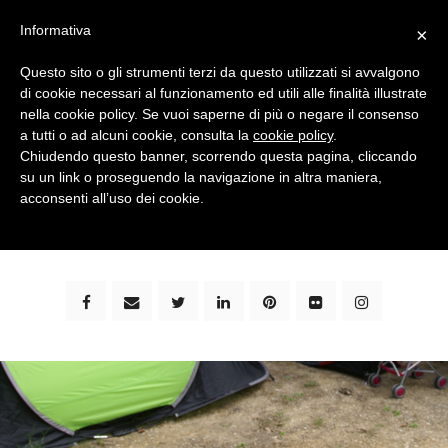
Informativa
×
Questo sito o gli strumenti terzi da questo utilizzati si avvalgono
di cookie necessari al funzionamento ed utili alle finalità illustrate
nella cookie policy. Se vuoi saperne di più o negare il consenso
a tutti o ad alcuni cookie, consulta la
cookie policy
.
Chiudendo questo banner, scorrendo questa pagina, cliccando
su un link o proseguendo la navigazione in altra maniera,
bimbi e viaggi - family travel blog: community #1 in
acconsenti all’uso dei cookie.
italia e guida completa per viaggiare con i bambini -
by milena marchioni