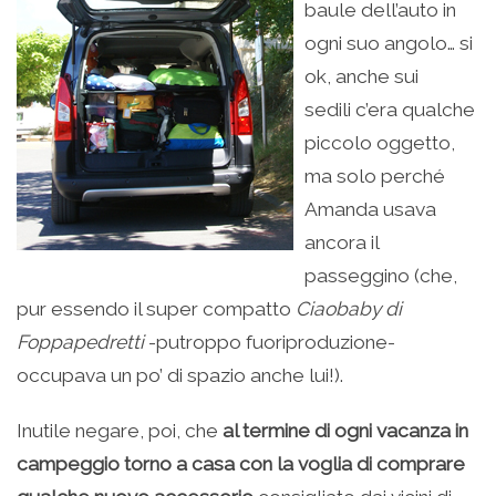
baule dell’auto in
ogni suo angolo… si
ok, anche sui
sedili c’era qualche
piccolo oggetto,
ma solo perché
Amanda usava
ancora il
passeggino (che,
pur essendo il super compatto
Ciaobaby di
Foppapedretti
-putroppo fuoriproduzione-
occupava un po’ di spazio anche lui!).
Inutile negare, poi, che
al termine di ogni vacanza in
campeggio torno a casa con la voglia di comprare