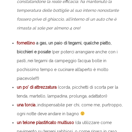
constatandone la reale efficacia: ha mantenuto la
temperatura delle bottiglie al suo interno nonostante
fossero prive di ghiaccio, all’interno di un auto che è
rimasta al sole per almeno 4 ore!
fornellino
a gas, un paio di tegami, qualche piatto,
bicchieri e posate
(per poterci arrangiare anche con i
pasti…nei tegami da campeggio l’acqua bolle in
pochissimo tempo e cucinare all’aperto è molto
piacevole!!!)
un po’ di attrezzatura
(corda, picchetti di scorta per la
tenda, martello, lampadina, prolunga, adattatori)
una torcia
…indispensabile per chi, come me, purtroppo,
ogni notte deve andare in bagno
un telone plastificato multiuso
(da utilizzare come
pavimento su terreni sabbiosi, o come riparo in caso