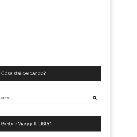
Cosa stai cercando?
cerca
:
Bimbi e Viaggi: IL LIBRO!