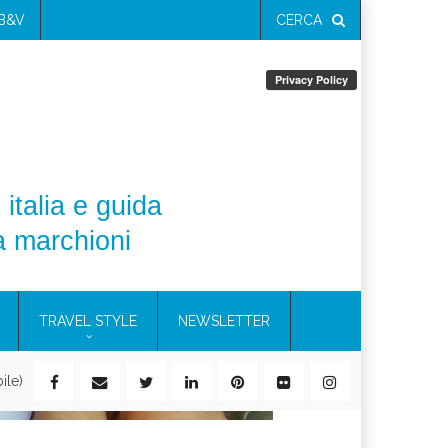
 B&V
CERCA
 italia e guida
a marchioni
TRAVEL STYLE
NEWSLETTER
ile)