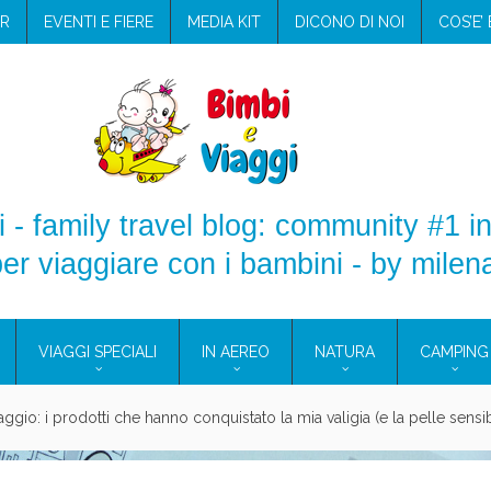
R
EVENTI E FIERE
MEDIA KIT
DICONO DI NOI
COS’E’
 - family travel blog: community #1 in
er viaggiare con i bambini - by milen
VIAGGI SPECIALI
IN AEREO
NATURA
CAMPING
aggio: i prodotti che hanno conquistato la mia valigia (e la pelle sensib
onne 2026: vieni alle Eolie e a Pantelleria!
Villaggio per famiglie in Cilento: il Blue Marine di Marina di Camerota