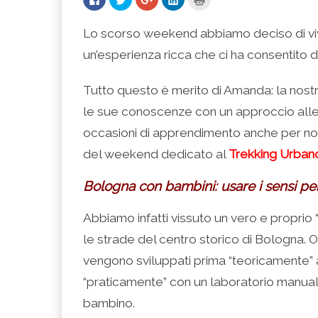
clic
clic
clic
clic
clic
per
qui
qui
qui
qui
condividere
per
per
per
per
su
condividere
condividere
condividere
stampare
Lo scorso weekend abbiamo deciso di viver
Facebook
su
su
su
(Si
(Si
Twitter
Google+
LinkedIn
apre
un’esperienza ricca che ci ha consentito
apre
(Si
(Si
(Si
in
in
apre
apre
apre
una
una
in
in
in
nuova
nuova
una
una
una
finestra)
Tutto questo è merito di Amanda: la nostra
finestra)
nuova
nuova
nuova
finestra)
finestra)
finestra)
le sue conoscenze con un approccio alleg
occasioni di apprendimento anche per noi
del weekend dedicato al
Trekking Urban
Bologna con bambini: usare i sensi per
Abbiamo infatti vissuto un vero e proprio 
le strade del centro storico di Bologna. 
vengono sviluppati prima “teoricamente” a
“praticamente” con un laboratorio manuale c
bambino.