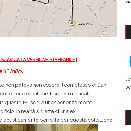
vi
I: SCARICA LA VERSIONE STAMPABILE
|
(l’Udito)
Us
ito non poteva non essere il complesso di San
sc
llezione di antichi strumenti musicali
are in questo Museo è un’esperienza molto
icio, in realtà si tratta di una ex
e acusticamente perfetta per questa collezione.