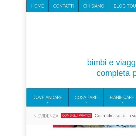
HOME
CONTATTI
CHI SIAMO
BLOG TOU
bimbi e viaggi
completa p
DOVE ANDARE
COSA FARE
PIANIFICARE
Cosmetici solidi in vi
IN EVIDENZA
CONSIGLI PRATICI
Viaggi per d
EOLIE
CAMPANIA