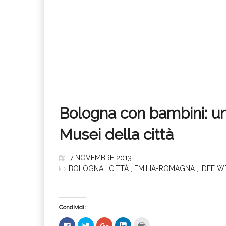
Bologna con bambini: un 
Musei della città
7 NOVEMBRE 2013
BOLOGNA
,
CITTÀ
,
EMILIA-ROMAGNA
,
IDEE W
Condividi:
Fai
Fai
Fai
Fai
Fai