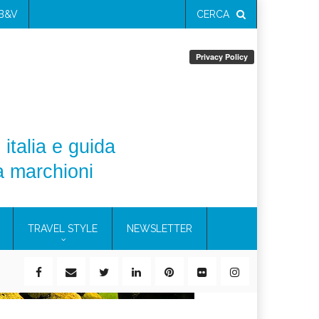
 B&V
CERCA
 italia e guida
a marchioni
TRAVEL STYLE
NEWSLETTER