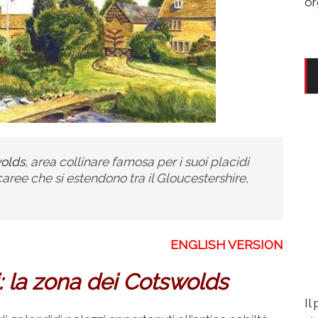
or
olds
, area collinare famosa per i suoi placidi
lcaree che si estendono tra il Gloucestershire,
ENGLISH VERSION
: la zona dei Cotswolds
Il