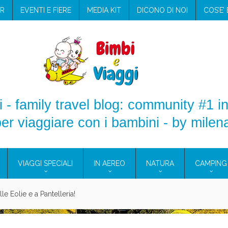
R
EVENTI E FIERE
MEDIA KIT
DICONO DI NOI
COS’E’
 - family travel blog: community #1 in
er viaggiare con i bambini - by milen
VIAGGI SPECIALI
IN AEREO
NATURA
CAMPING
e Eolie e a Pantelleria!
glie in Cilento: il Blue Marine di Marina di Camerota
nze in campeggio con i bambini: come trovare l’offerta migliore?