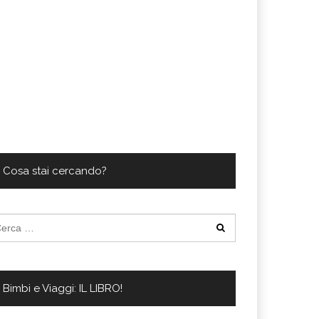
Cosa stai cercando?
cerca
:
Bimbi e Viaggi: IL LIBRO!