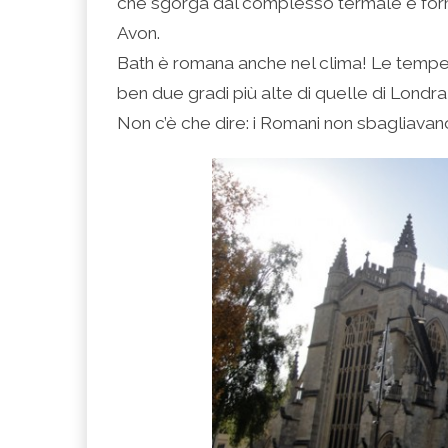
che sgorga dal complesso termale e form
Avon.
Bath è romana anche nel clima! Le tempe
ben due gradi più alte di quelle di Londra
Non c’è che dire: i Romani non sbagliava