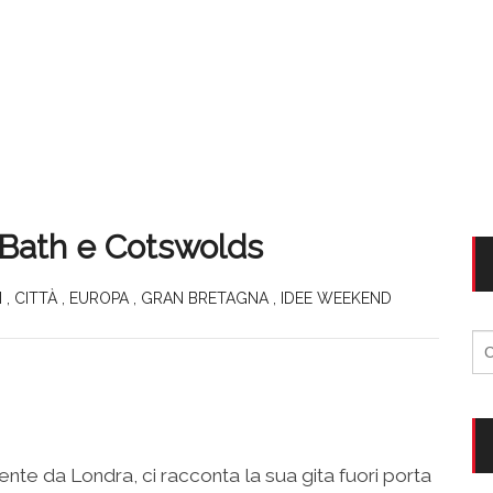
: Bath e Cotswolds
I
,
CITTÀ
,
EUROPA
,
GRAN BRETAGNA
,
IDEE WEEKEND
Ri
per
te da Londra, ci racconta la sua gita fuori porta