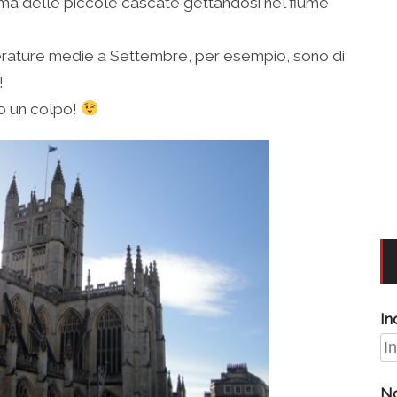
a delle piccole cascate gettandosi nel fiume
rature medie a Settembre, per esempio, sono di
!
no un colpo!
In
N