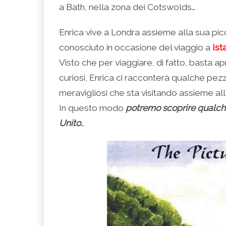
(Si
Twitter
Google+
LinkedIn
apre
a Bath, nella zona dei Cotswolds…
apre
(Si
(Si
(Si
in
in
apre
apre
apre
una
una
in
in
in
nuova
nuova
una
una
una
finestra)
Enrica vive a Londra assieme alla sua pi
finestra)
nuova
nuova
nuova
finestra)
finestra)
finestra)
conosciuto in occasione del viaggio a
Ist
Visto che per viaggiare, di fatto, basta a
curiosi, Enrica ci racconterà qualche pezzet
meravigliosi che sta visitando assieme all
In questo modo
potremo scoprire qualche 
Unito
…