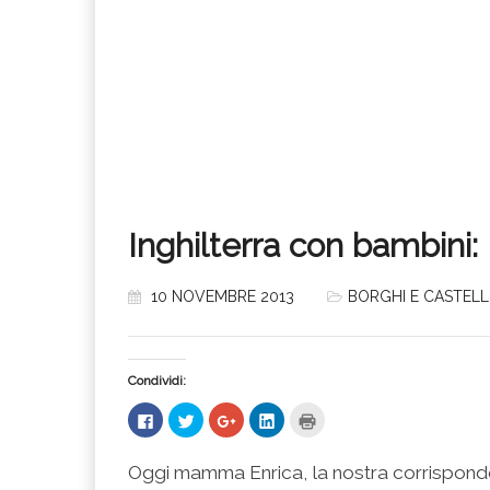
Inghilterra con bambini
10 NOVEMBRE 2013
BORGHI E CASTELL
Condividi:
Fai
Fai
Fai
Fai
Fai
clic
clic
clic
clic
clic
per
qui
qui
qui
qui
condividere
per
per
per
per
su
condividere
condividere
condividere
stampare
Oggi mamma Enrica, la nostra corrisponden
Facebook
su
su
su
(Si