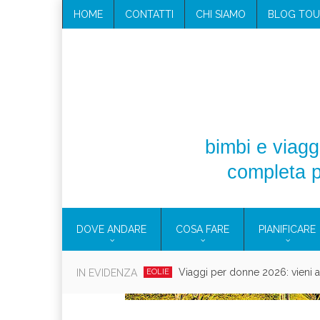
HOME
CONTATTI
CHI SIAMO
BLOG TOU
bimbi e viaggi
completa p
DOVE ANDARE
COSA FARE
PIANIFICARE
Viaggi per donne 2026: vieni all
IN EVIDENZA
EOLIE
Villaggio per fami
CAMPANIA
Vaca
CAMPEGGIO