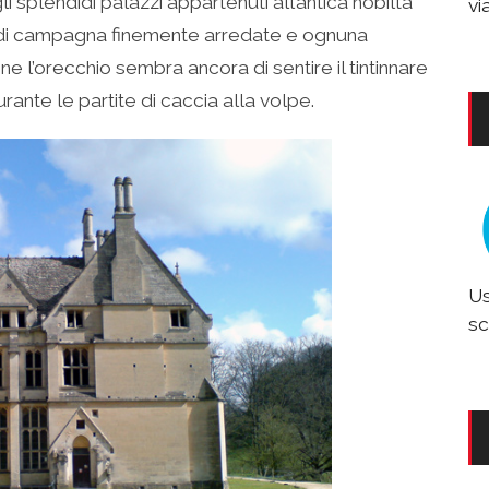
 splendidi palazzi appartenuti all’antica nobiltà
vi
le di campagna finemente arredate e ognuna
 l’orecchio sembra ancora di sentire il tintinnare
urante le partite di caccia alla volpe.
Us
sc