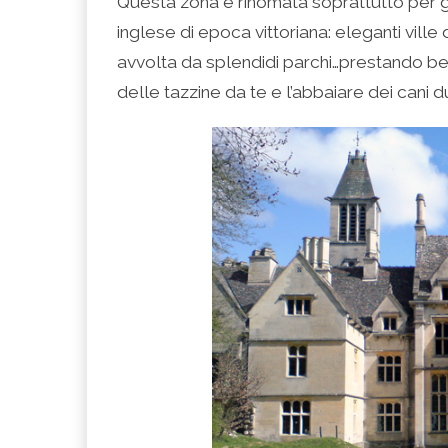
Questa zona è rinomata soprattutto per gli
inglese di epoca vittoriana: eleganti vil
avvolta da splendidi parchi…prestando bene
delle tazzine da te e l’abbaiare dei cani d