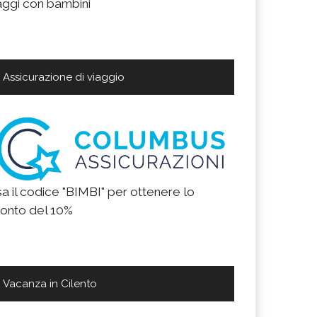
aggi con bambini
Assicurazione di viaggio
a il codice "BIMBI" per ottenere lo
onto del 10%
Vacanza in Cilento