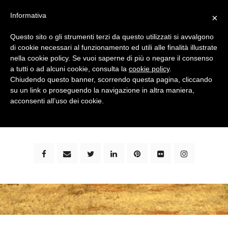
Informativa
×
Questo sito o gli strumenti terzi da questo utilizzati si avvalgono
di cookie necessari al funzionamento ed utili alle finalità illustrate
nella cookie policy. Se vuoi saperne di più o negare il consenso
a tutti o ad alcuni cookie, consulta la
cookie policy
.
Chiudendo questo banner, scorrendo questa pagina, cliccando
su un link o proseguendo la navigazione in altra maniera,
bimbi e viaggi - family travel blog: community #1 in
acconsenti all’uso dei cookie.
italia e guida completa per viaggiare con i bambini -
by milena marchioni