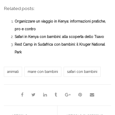
per
qui
qui
qui
qui
condividere
per
per
per
per
su
condividere
condividere
condividere
stampare
Related posts:
Facebook
su
su
su
(Si
(Si
Twitter
Google+
LinkedIn
apre
apre
(Si
(Si
(Si
in
in
apre
apre
apre
una
Organizzare un viaggio in Kenya: informazioni pratiche,
una
in
in
in
nuova
nuova
una
una
una
finestra)
finestra)
nuova
nuova
nuova
pro e contro
finestra)
finestra)
finestra)
Safari in Kenya con bambini: alla scoperta dello Tsavo
Rest Camp in Sudafrica con bambini: il Kruger National
Park
*Redazione*
animali
mare con bambini
safari con bambini