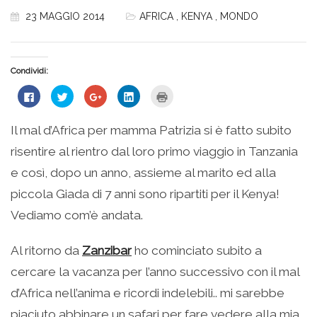
23 MAGGIO 2014
AFRICA
,
KENYA
,
MONDO
Condividi:
Fai
Fai
Fai
Fai
Fai
clic
clic
clic
clic
clic
per
qui
qui
qui
qui
condividere
per
per
per
per
su
condividere
condividere
condividere
stampare
Il mal d’Africa per mamma Patrizia si è fatto subito
Facebook
su
su
su
(Si
(Si
Twitter
Google+
LinkedIn
apre
risentire al rientro dal loro primo viaggio in Tanzania
apre
(Si
(Si
(Si
in
in
apre
apre
apre
una
una
in
in
in
nuova
e così, dopo un anno, assieme al marito ed alla
nuova
una
una
una
finestra)
finestra)
nuova
nuova
nuova
piccola Giada di 7 anni sono ripartiti per il Kenya!
finestra)
finestra)
finestra)
Vediamo com’è andata.
Al ritorno da
Zanzibar
ho cominciato subito a
cercare la vacanza per l’anno successivo con il mal
d’Africa nell’anima e ricordi indelebili.. mi sarebbe
piaciuto abbinare un safari per fare vedere alla mia