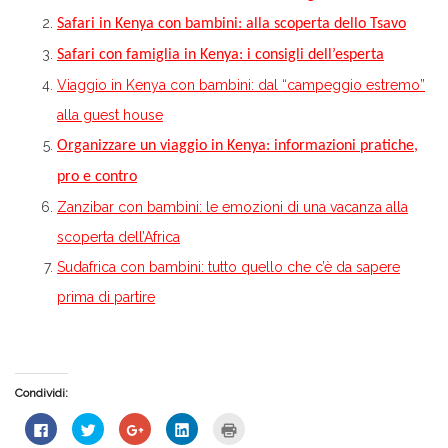
Safari in Kenya con bambini: alla scoperta dello Tsavo
Safari con famiglia in Kenya: i consigli dell’esperta
Viaggio in Kenya con bambini: dal “campeggio estremo”
alla guest house
Organizzare un viaggio in Kenya: informazioni pratiche,
pro e contro
Zanzibar con bambini: le emozioni di una vacanza alla
scoperta dell’Africa
Sudafrica con bambini: tutto quello che c’è da sapere
prima di partire
Condividi:
Fai
Fai
Fai
Fai
Fai
clic
clic
clic
clic
clic