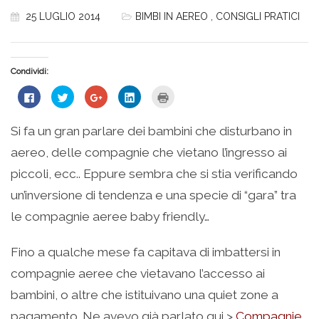
25 LUGLIO 2014
BIMBI IN AEREO
,
CONSIGLI PRATICI
Condividi:
Fai
Fai
Fai
Fai
Fai
clic
clic
clic
clic
clic
per
qui
qui
qui
qui
condividere
per
per
per
per
su
condividere
condividere
condividere
stampare
Si fa un gran parlare dei bambini che disturbano in
Facebook
su
su
su
(Si
(Si
Twitter
Google+
LinkedIn
apre
aereo, delle compagnie che vietano l’ingresso ai
apre
(Si
(Si
(Si
in
in
apre
apre
apre
una
una
in
in
in
nuova
piccoli, ecc.. Eppure sembra che si stia verificando
nuova
una
una
una
finestra)
finestra)
nuova
nuova
nuova
un’inversione di tendenza e una specie di “gara” tra
finestra)
finestra)
finestra)
le compagnie aeree baby friendly…
Fino a qualche mese fa capitava di imbattersi in
compagnie aeree che vietavano l’accesso ai
bambini, o altre che istituivano una quiet zone a
pagamento. Ne avevo già parlato qui >
Compagnie