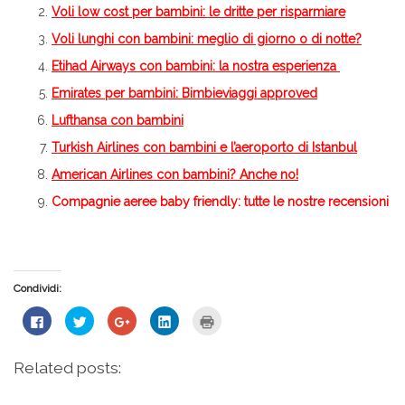
Voli low cost per bambini: le dritte per risparmiare
Voli lunghi con bambini: meglio di giorno o di notte?
Etihad Airways con bambini: la nostra esperienza
Emirates per bambini: Bimbieviaggi approved
Lufthansa con bambini
Turkish Airlines con bambini e l’aeroporto di Istanbul
American Airlines con bambini? Anche no!
Compagnie aeree baby friendly
: tutte le nostre recensioni
Condividi:
Fai
Fai
Fai
Fai
Fai
clic
clic
clic
clic
clic
per
qui
qui
qui
qui
condividere
per
per
per
per
su
condividere
condividere
condividere
stampare
Related posts:
Facebook
su
su
su
(Si
(Si
Twitter
Google+
LinkedIn
apre
apre
(Si
(Si
(Si
in
in
apre
apre
apre
una