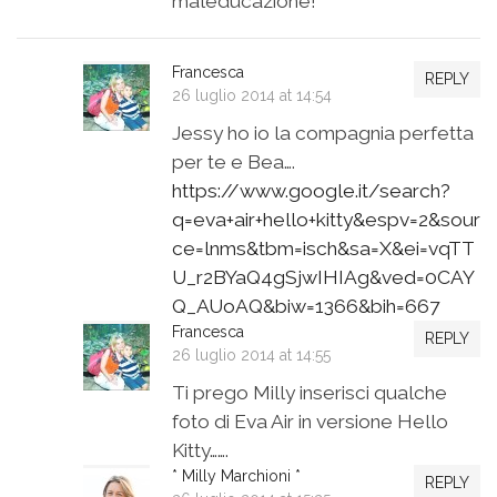
maleducazione!
Francesca
REPLY
26 luglio 2014 at 14:54
Jessy ho io la compagnia perfetta
per te e Bea….
https://www.google.it/search?
q=eva+air+hello+kitty&espv=2&sour
ce=lnms&tbm=isch&sa=X&ei=vqTT
U_r2BYaQ4gSjwIHIAg&ved=0CAY
Q_AUoAQ&biw=1366&bih=667
Francesca
REPLY
26 luglio 2014 at 14:55
Ti prego Milly inserisci qualche
foto di Eva Air in versione Hello
Kitty…….
* Milly Marchioni *
REPLY