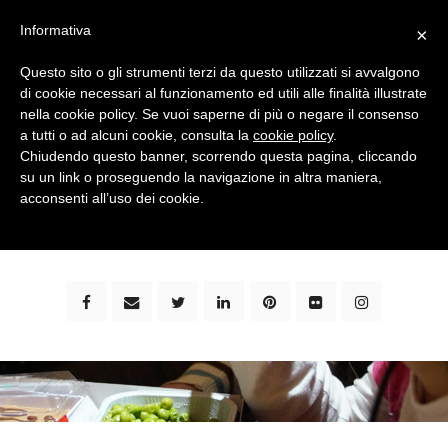
Informativa
×
Questo sito o gli strumenti terzi da questo utilizzati si avvalgono
di cookie necessari al funzionamento ed utili alle finalità illustrate
nella cookie policy. Se vuoi saperne di più o negare il consenso
a tutti o ad alcuni cookie, consulta la
cookie policy
.
Chiudendo questo banner, scorrendo questa pagina, cliccando
su un link o proseguendo la navigazione in altra maniera,
bimbi e viaggi - family travel blog: community #1 in
acconsenti all’uso dei cookie.
italia e guida completa per viaggiare con i bambini -
by milena marchioni