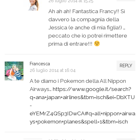
26 luglio 2014 at 15:25
Ah ah ah! Fantastica Francy!! Sì
davvero la compagnia della
Jessica (e anche di mia figlia!) …
peccato che io potrei rimettere
prima di entrare!!!
Francesca
REPLY
26 luglio 2014 at 16:04
A te diamo i Pokemon della All Nippon
Airways…
https://www.google.it/search?
q=ana+japan+airlines&tbm=isch&ei=DbXTU
-
eYEMrZ4QSp3IDwCA#q=all+nippon+airwa
ys+pokemon+planes&spell=1&tbm=isch