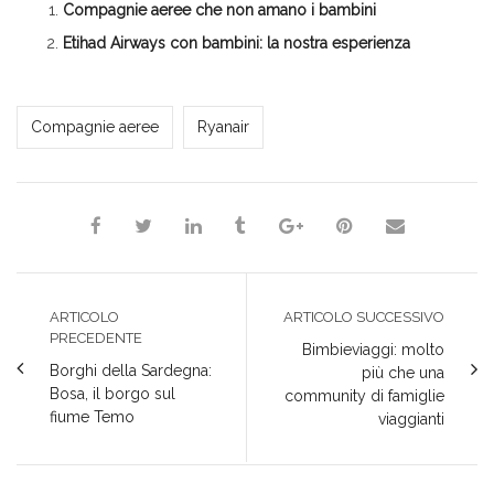
Compagnie aeree che non amano i bambini
una
in
in
in
nuova
nuova
una
una
una
finestra)
finestra)
nuova
nuova
nuova
Etihad Airways con bambini: la nostra esperienza
finestra)
finestra)
finestra)
Milena Marchioni
Compagnie aeree
Ryanair
ARTICOLO
ARTICOLO SUCCESSIVO
PRECEDENTE
Bimbieviaggi: molto
Borghi della Sardegna:
più che una
Bosa, il borgo sul
community di famiglie
fiume Temo
viaggianti