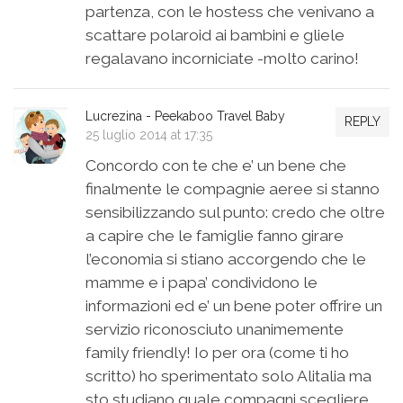
partenza, con le hostess che venivano a
scattare polaroid ai bambini e gliele
regalavano incorniciate -molto carino!
Lucrezina - Peekaboo Travel Baby
REPLY
25 luglio 2014 at 17:35
Concordo con te che e’ un bene che
finalmente le compagnie aeree si stanno
sensibilizzando sul punto: credo che oltre
a capire che le famiglie fanno girare
l’economia si stiano accorgendo che le
mamme e i papa’ condividono le
informazioni ed e’ un bene poter offrire un
servizio riconosciuto unanimemente
family friendly! Io per ora (come ti ho
scritto) ho sperimentato solo Alitalia ma
sto studiano quale compagni scegliere