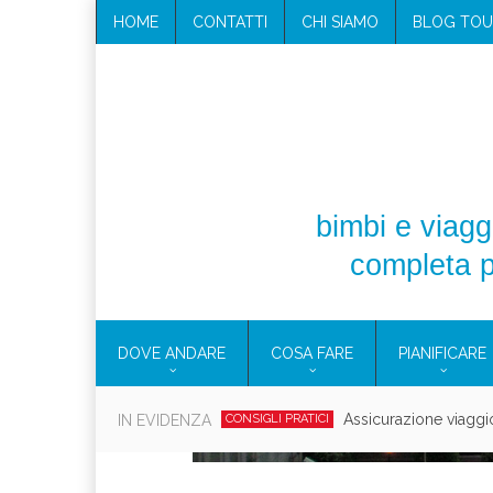
HOME
CONTATTI
CHI SIAMO
BLOG TOU
bimbi e viaggi
completa p
DOVE ANDARE
COSA FARE
PIANIFICARE
Cosmetici solidi in vi
IN EVIDENZA
CONSIGLI PRATICI
Viaggi per d
EOLIE
CAMPANIA