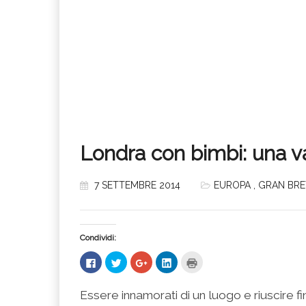
Londra con bimbi: una va
7 SETTEMBRE 2014
EUROPA
,
GRAN BR
Condividi:
Fai
Fai
Fai
Fai
Fai
clic
clic
clic
clic
clic
per
qui
qui
qui
qui
condividere
per
per
per
per
su
condividere
condividere
condividere
stampare
Essere innamorati di un luogo e riuscire fin
Facebook
su
su
su
(Si