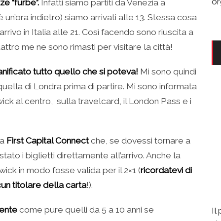
or
e “furbe”.
Infatti siamo partiti da Venezia a
un’ora indietro) siamo arrivati alle 13. Stessa cosa
arrivo in Italia alle 21. Così facendo sono riuscita a
attro me ne sono rimasti per visitare la città!
ficato tutto quello che si poteva!
Mi sono quindi
quella di Londra prima di partire. Mi sono informata
ick al centro, sulla travelcard, il London Pass e i
la
First Capital Connect
che, se dovessi tornare a
to i biglietti direttamente all’arrivo. Anche la
ick in modo fosse valida per il 2×1 (
ricordatevi di
un titolare della carta
!).
mente
come pure quelli da 5 a 10 anni se
Il