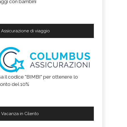
aggi con bambini
Assicurazione di viaggio
a il codice "BIMBI" per ottenere lo
onto del 10%
Vacanza in Cilento