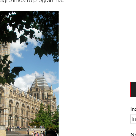
ettaglio il nostro programma…
In
N