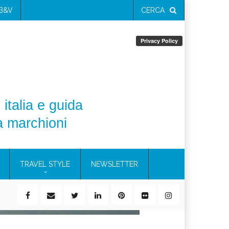
 B&V
CERCA
 italia e guida
a marchioni
TRAVEL STYLE
NEWSLETTER
ile)