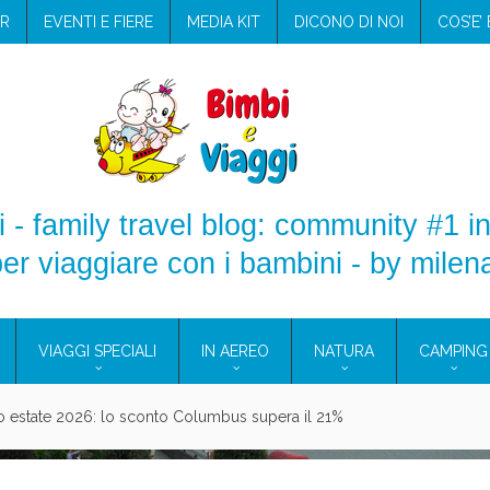
R
EVENTI E FIERE
MEDIA KIT
DICONO DI NOI
COS’E’
 - family travel blog: community #1 in
er viaggiare con i bambini - by milen
VIAGGI SPECIALI
IN AEREO
NATURA
CAMPING
aggio: i prodotti che hanno conquistato la mia valigia (e la pelle sensib
onne 2026: vieni alle Eolie e a Pantelleria!
Villaggio per famiglie in Cilento: il Blue Marine di Marina di Camerota