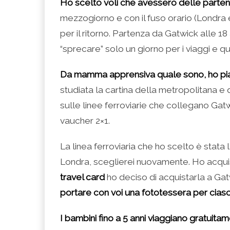
Ho scelto voli che avessero delle partenz
mezzogiorno e con il fuso orario (Londra è 
per il ritorno. Partenza da Gatwick alle 18 
“sprecare” solo un giorno per i viaggi e qu
Da mamma apprensiva quale sono, ho piani
studiata la cartina della metropolitana e 
sulle linee ferroviarie che collegano Gatw
vaucher 2×1.
La linea ferroviaria che ho scelto è stata 
Londra, sceglierei nuovamente. Ho acquista
travel card
ho deciso di acquistarla a Gatw
portare con voi una fototessera per ciasc
I bambini fino a 5 anni viaggiano gratuita