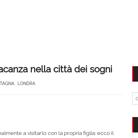
canza nella città dei sogni
ETAGNA
,
LONDRA
Ri
per
almente a visitarlo con la propria figlia: ecco il