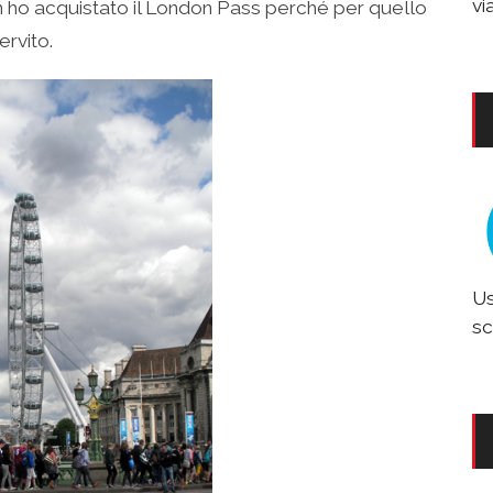
vi
ho acquistato il London Pass perché per quello
ervito.
Us
sc