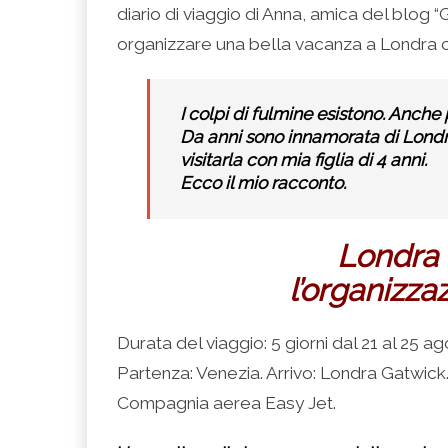
(Si
Twitter
Google+
LinkedIn
apre
diario di viaggio di Anna, amica del blog 
apre
(Si
(Si
(Si
in
in
apre
apre
apre
una
una
in
in
in
nuova
organizzare una bella vacanza a Londra c
nuova
una
una
una
finestra)
finestra)
nuova
nuova
nuova
finestra)
finestra)
finestra)
I colpi di fulmine esistono. Anche
Da anni sono innamorata di Londra
visitarla con mia figlia di 4 anni.
Ecco il mio racconto.
Londra 
l’organizza
Durata del viaggio: 5 giorni dal 21 al 25 ag
Partenza: Venezia. Arrivo: Londra Gatwick
Compagnia aerea Easy Jet.