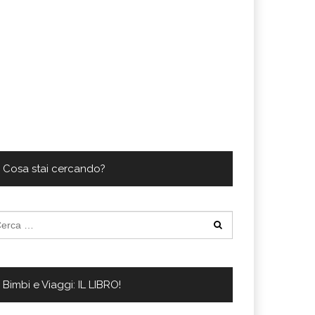
Cosa stai cercando?
cerca
:
Bimbi e Viaggi: IL LIBRO!