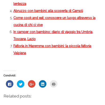
lentezza
Abruzzo con bambini: alla scoperta di Campli
Come cook and eat: conoscere un luogo attraverso la
cucina di chi ci vive
In camper con bambino: diario di viaggio tra Umbria,
Toscana, Lazio
Fattoria in Maremma con bambini: la piccola fattoria
Valpiana
Condividi:
Fai
Fai
Fai
Fai
Fai
clic
clic
clic
clic
clic
per
qui
qui
qui
qui
condividere
per
per
per
per
su
condividere
condividere
condividere
stampare
Related posts:
Facebook
su
su
su
(Si
(Si
Twitter
Google+
LinkedIn
apre
apre
(Si
(Si
(Si
in