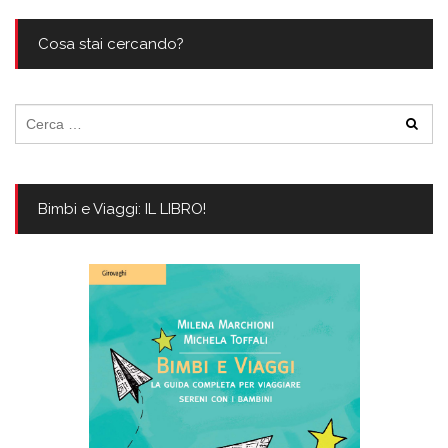
Cosa stai cercando?
Ricerca
per:
Bimbi e Viaggi: IL LIBRO!