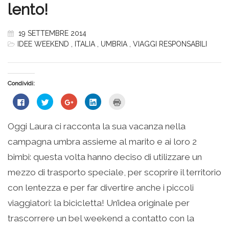
lento!
19 SETTEMBRE 2014
IDEE WEEKEND
,
ITALIA
,
UMBRIA
,
VIAGGI RESPONSABILI
Condividi:
Fai
Fai
Fai
Fai
Fai
clic
clic
clic
clic
clic
per
qui
qui
qui
qui
condividere
per
per
per
per
su
condividere
condividere
condividere
stampare
Oggi Laura ci racconta la sua vacanza nella
Facebook
su
su
su
(Si
(Si
Twitter
Google+
LinkedIn
apre
campagna umbra assieme al marito e ai loro 2
apre
(Si
(Si
(Si
in
in
apre
apre
apre
una
una
in
in
in
nuova
bimbi: questa volta hanno deciso di utilizzare un
nuova
una
una
una
finestra)
finestra)
nuova
nuova
nuova
mezzo di trasporto speciale, per scoprire il territorio
finestra)
finestra)
finestra)
con lentezza e per far divertire anche i piccoli
viaggiatori: la bicicletta! Un’idea originale per
trascorrere un bel weekend a contatto con la