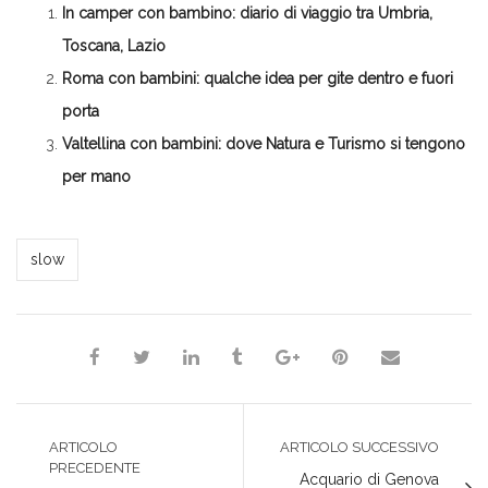
in
apre
apre
apre
una
In camper con bambino: diario di viaggio tra Umbria,
una
in
in
in
nuova
nuova
una
una
una
finestra)
finestra)
nuova
nuova
nuova
Toscana, Lazio
finestra)
finestra)
finestra)
Roma con bambini: qualche idea per gite dentro e fuori
porta
Valtellina con bambini: dove Natura e Turismo si tengono
per mano
*Redazione*
slow
ARTICOLO
ARTICOLO SUCCESSIVO
PRECEDENTE
Acquario di Genova