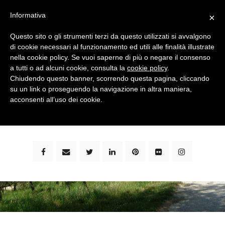
Informativa
×
Questo sito o gli strumenti terzi da questo utilizzati si avvalgono
di cookie necessari al funzionamento ed utili alle finalità illustrate
nella cookie policy. Se vuoi saperne di più o negare il consenso
a tutti o ad alcuni cookie, consulta la
cookie policy
.
Chiudendo questo banner, scorrendo questa pagina, cliccando
su un link o proseguendo la navigazione in altra maniera,
bimbi e viaggi - family travel blog: community #1 in
acconsenti all’uso dei cookie.
italia e guida completa per viaggiare con i bambini -
by milena marchioni