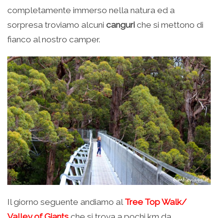
completamente immerso nella natura ed a
sorpresa troviamo alcuni
canguri
che si mettono di
fianco al nostro camper.
Il giorno seguente andiamo al
Tree Top Walk/
Valley of Giants
che si trova a pochi km da