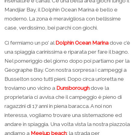
insenature e canali. C’è una bella area giochi lungo il
Mandjiar Bay, il Dolphin Ocean Marina è bello e
moderno. La zona è meravigliosa con bellissime
case, verdissimo, bei parchi con giochi.
Ci fermiamo un po’ al
Dolphin Ocean Marina
dove c’è
una spiaggia carinissima e riparata per fare il bagno.
Nel pomeriggio del giorno dopo poi partiamo per la
Geographe Bay. Con nostra sorpresa i campeggi a
Busselton sono tutti pieni. Dopo circa un’oretta ne
troviamo uno vicino a
Dunsborough
dove la
proprietaria ci avvisa che il campeggio è pieno di
ragazzini di 17 anni in piena baracca. A noi non
interessa, vogliamo trovare una sistemazione ed
andare in spiaggia. Una volta vista la nostra piazzola
andiamo a
Meelup beach
: la strada per