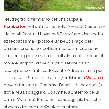
Nel tragitto ci fermiamo per una tappa a
Pemberton
, nel bel mezzo della foresta Gloucester
Nationall Park, nel Lavanda&Berry farm. Una scelta
azzeccatissima. il posto è un bello svago per i
bambini, ci sono dei bellissimi uccellini, due pony,
due lama, galline e una piccolissima coltivazione di
more e lamponi, dove ci si può servire da soli
raccogliendo i frutti dalle piante. Attraversiamo poi
la foresta di Shannon, e alle 17 arriviamo a
Walpole
dove ci feriamo al Coalmine Beach Holiday park (si
trova nella spiaggia di Coalmine, all’intermo della
baia di Walpole). E’ uno dei campeggi più belli che
abbiamo trovato nel Western Australia: