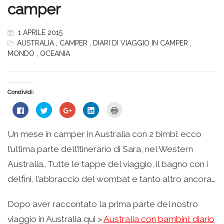
camper
1 APRILE 2015
AUSTRALIA
,
CAMPER
,
DIARI DI VIAGGIO IN CAMPER
,
MONDO
,
OCEANIA
Condividi:
Fai
Fai
Fai
Fai
Fai
clic
clic
clic
clic
clic
per
qui
qui
qui
qui
condividere
per
per
per
per
su
condividere
condividere
condividere
stampare
Un mese in camper in Australia con 2 bimbi: ecco
Facebook
su
su
su
(Si
(Si
Twitter
Google+
LinkedIn
apre
l’ultima parte dell’itinerario di Sara, nel Western
apre
(Si
(Si
(Si
in
in
apre
apre
apre
una
una
in
in
in
nuova
Australia.. Tutte le tappe del viaggio, il bagno con i
nuova
una
una
una
finestra)
finestra)
nuova
nuova
nuova
delfini, l’abbraccio del wombat e tanto altro ancora…
finestra)
finestra)
finestra)
Dopo aver raccontato la prima parte del nostro
viaggio in Australia qui >
Australia con bambini: diario