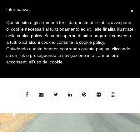
Informativa
×
Questo sito o gli strumenti terzi da questo utilizzati si avvalgono
di cookie necessari al funzionamento ed utili alle finalità illustrate
nella cookie policy. Se vuoi saperne di più o negare il consenso
a tutti o ad alcuni cookie, consulta la
cookie policy
.
Chiudendo questo banner, scorrendo questa pagina, cliccando
su un link o proseguendo la navigazione in altra maniera,
bimbi e viaggi - family travel blog: community #1 in
acconsenti all’uso dei cookie.
italia e guida completa per viaggiare con i bambini -
by milena marchioni