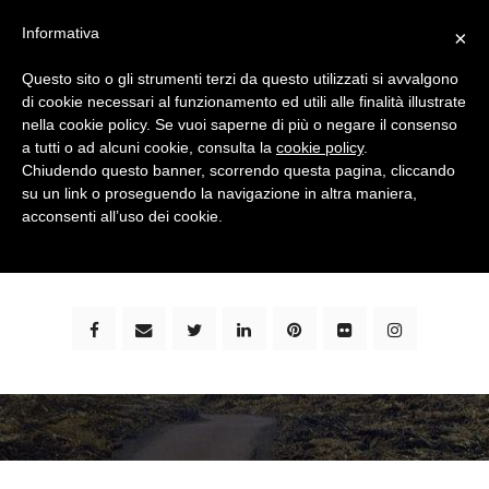
Informativa
×
Questo sito o gli strumenti terzi da questo utilizzati si avvalgono
di cookie necessari al funzionamento ed utili alle finalità illustrate
nella cookie policy. Se vuoi saperne di più o negare il consenso
a tutti o ad alcuni cookie, consulta la
cookie policy
.
Chiudendo questo banner, scorrendo questa pagina, cliccando
su un link o proseguendo la navigazione in altra maniera,
bimbi e viaggi - family travel blog: community #1 in
acconsenti all’uso dei cookie.
italia e guida completa per viaggiare con i bambini -
by milena marchioni