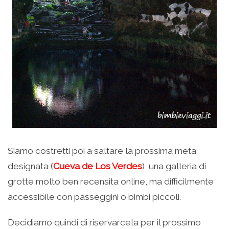
Siamo costretti poi a saltare la prossima meta
designata (
Cueva de Los Verdes
), una galleria di
grotte molto ben recensita online, ma difficilmente
accessibile con passeggini o bimbi piccoli.
Decidiamo quindi di riservarcela per il prossimo