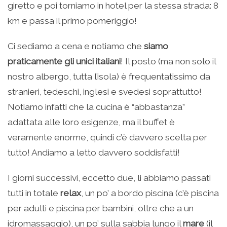
giretto e poi torniamo in hotel per la stessa strada: 8
km e passa il primo pomeriggio!
Ci sediamo a cena e notiamo che
siamo
praticamente gli unici italiani
! Il posto (ma non solo il
nostro albergo, tutta l’isola) è frequentatissimo da
stranieri, tedeschi, inglesi e svedesi soprattutto!
Notiamo infatti che la cucina è “abbastanza”
adattata alle loro esigenze, ma il buffet è
veramente enorme, quindi c’è davvero scelta per
tutto! Andiamo a letto davvero soddisfatti!
I giorni successivi, eccetto due, li abbiamo passati
tutti in totale
relax
, un po’ a bordo piscina (c’è piscina
per adulti e piscina per bambini, oltre che a un
idromassaggio), un po’ sulla sabbia lungo il
mare
(il