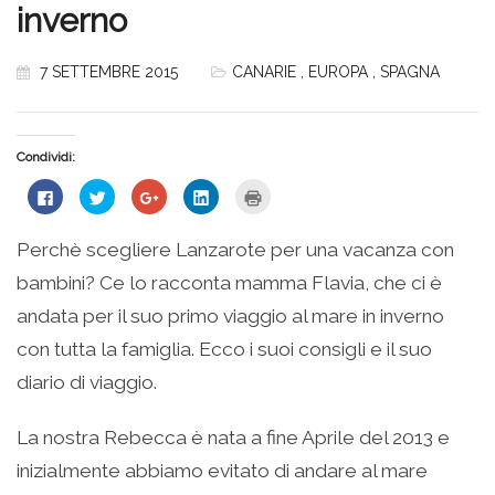
inverno
7 SETTEMBRE 2015
CANARIE
,
EUROPA
,
SPAGNA
Condividi:
Fai
Fai
Fai
Fai
Fai
clic
clic
clic
clic
clic
per
qui
qui
qui
qui
condividere
per
per
per
per
su
condividere
condividere
condividere
stampare
Perchè scegliere Lanzarote per una vacanza con
Facebook
su
su
su
(Si
(Si
Twitter
Google+
LinkedIn
apre
bambini? Ce lo racconta mamma Flavia, che ci è
apre
(Si
(Si
(Si
in
in
apre
apre
apre
una
una
in
in
in
nuova
andata per il suo primo viaggio al mare in inverno
nuova
una
una
una
finestra)
finestra)
nuova
nuova
nuova
con tutta la famiglia. Ecco i suoi consigli e il suo
finestra)
finestra)
finestra)
diario di viaggio.
La nostra Rebecca è nata a fine Aprile del 2013 e
inizialmente abbiamo evitato di andare al mare