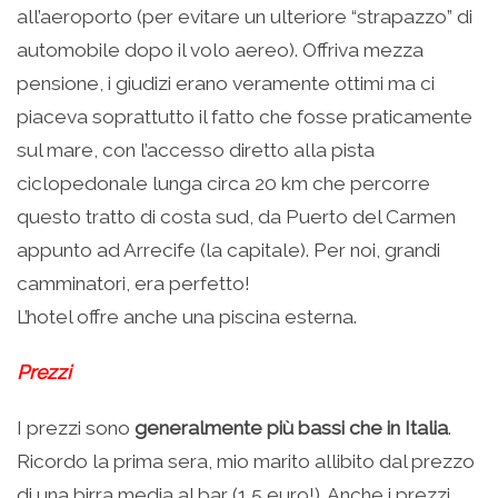
all’aeroporto (per evitare un ulteriore “strapazzo” di
automobile dopo il volo aereo). Offriva mezza
pensione, i giudizi erano veramente ottimi ma ci
piaceva soprattutto il fatto che fosse praticamente
sul mare, con l’accesso diretto alla pista
ciclopedonale lunga circa 20 km che percorre
questo tratto di costa sud, da Puerto del Carmen
appunto ad Arrecife (la capitale). Per noi, grandi
camminatori, era perfetto!
L’hotel offre anche una piscina esterna.
Prezzi
I prezzi sono
generalmente più bassi che in Italia
.
Ricordo la prima sera, mio marito allibito dal prezzo
di una birra media al bar (1,5 euro!). Anche i prezzi