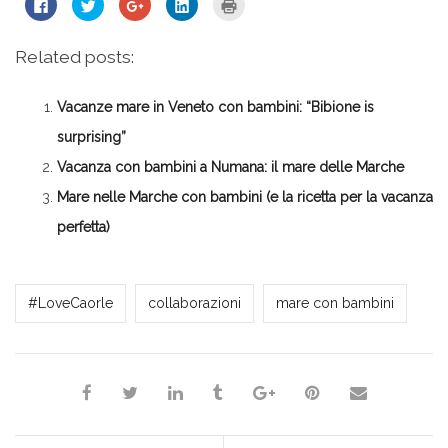
Fai
Fai
Fai
Fai
Fai
clic
clic
clic
clic
clic
per
qui
qui
qui
qui
condividere
per
per
per
per
su
condividere
condividere
condividere
stampare
Related posts:
Facebook
su
su
su
(Si
(Si
Twitter
Google+
LinkedIn
apre
apre
(Si
(Si
(Si
in
in
apre
apre
apre
una
Vacanze mare in Veneto con bambini: “Bibione is
una
in
in
in
nuova
nuova
una
una
una
finestra)
finestra)
nuova
nuova
nuova
surprising”
finestra)
finestra)
finestra)
Vacanza con bambini a Numana: il mare delle Marche
Mare nelle Marche con bambini (e la ricetta per la vacanza
perfetta)
Milena Marchioni
#LoveCaorle
collaborazioni
mare con bambini