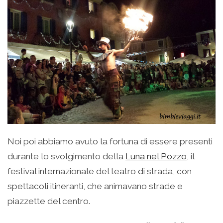
Noi poi abbiamo avuto la fortuna di essere presenti
durante lo svolgimento della
Luna nel Pozzo
, il
festival internazionale del teatro di strada, con
spettacoli itineranti, che animavano strade e
piazzette del centro.