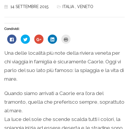
14 SETTEMBRE 2015
ITALIA
,
VENETO
Condividi:
Fai
Fai
Fai
Fai
Fai
clic
clic
clic
clic
clic
per
qui
qui
qui
qui
condividere
per
per
per
per
su
condividere
condividere
condividere
stampare
Una delle località più note della riviera veneta per
Facebook
su
su
su
(Si
(Si
Twitter
Google+
LinkedIn
apre
chi viaggia in famiglia è sicuramente Caorle. Oggi vi
apre
(Si
(Si
(Si
in
in
apre
apre
apre
una
una
in
in
in
nuova
parlo del suo lato più famoso: la spiaggia e la vita di
nuova
una
una
una
finestra)
finestra)
nuova
nuova
nuova
mare.
finestra)
finestra)
finestra)
Quando siamo arrivati a Caorle era l’ora del
tramonto, quella che preferisco sempre, soprattuto
al mare.
La luce del sole che scende scalda tutti i colori, la
spiaggia inizia ad essere deserta e le stradine sono