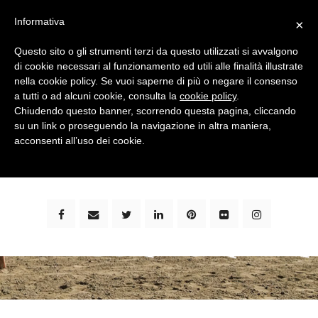
Informativa
×
Questo sito o gli strumenti terzi da questo utilizzati si avvalgono
di cookie necessari al funzionamento ed utili alle finalità illustrate
nella cookie policy. Se vuoi saperne di più o negare il consenso
a tutti o ad alcuni cookie, consulta la
cookie policy
.
Chiudendo questo banner, scorrendo questa pagina, cliccando
su un link o proseguendo la navigazione in altra maniera,
bimbi e viaggi - family travel blog: community #1 in
acconsenti all’uso dei cookie.
italia e guida completa per viaggiare con i bambini -
by milena marchioni