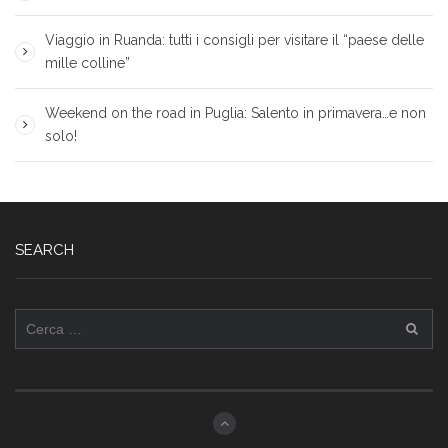
Viaggio in Ruanda: tutti i consigli per visitare il “paese delle
mille colline”
Weekend on the road in Puglia: Salento in primavera…e non
solo!
SEARCH
Ricerca
per: