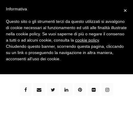
Informativa
×
Questo sito o gli strumenti terzi da questo utilizzati si avvalgono
di cookie necessari al funzionamento ed utili alle finalità illustrate
nella cookie policy. Se vuoi saperne di più o negare il consenso
a tutti o ad alcuni cookie, consulta la
cookie policy
.
Chiudendo questo banner, scorrendo questa pagina, cliccando
su un link o proseguendo la navigazione in altra maniera,
bimbi e viaggi - family travel blog: community #1 in
acconsenti all’uso dei cookie.
italia e guida completa per viaggiare con i bambini -
by milena marchioni