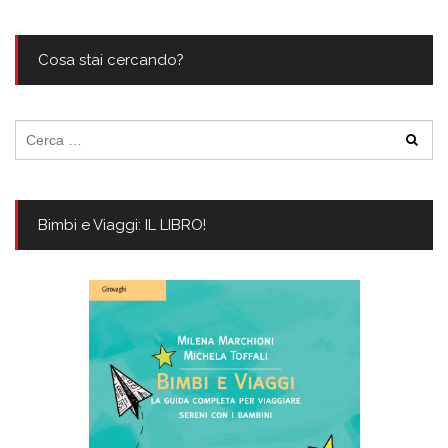
Cosa stai cercando?
Ricerca
per:
Bimbi e Viaggi: IL LIBRO!