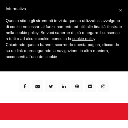
Informativa
×
Questo sito o gli strumenti terzi da questo utilizzati si avvalgono
di cookie necessari al funzionamento ed utili alle finalità illustrate
nella cookie policy. Se vuoi saperne di più o negare il consenso
a tutti o ad alcuni cookie, consulta la
cookie policy
.
Chiudendo questo banner, scorrendo questa pagina, cliccando
su un link o proseguendo la navigazione in altra maniera,
bimbi e viaggi - family travel blog: community #1 in
acconsenti all’uso dei cookie.
italia e guida completa per viaggiare con i bambini -
by milena marchioni