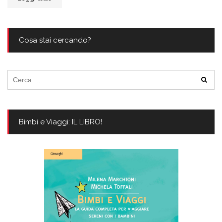
Cosa stai cercando?
Ricerca
per:
Bimbi e Viaggi: IL LIBRO!