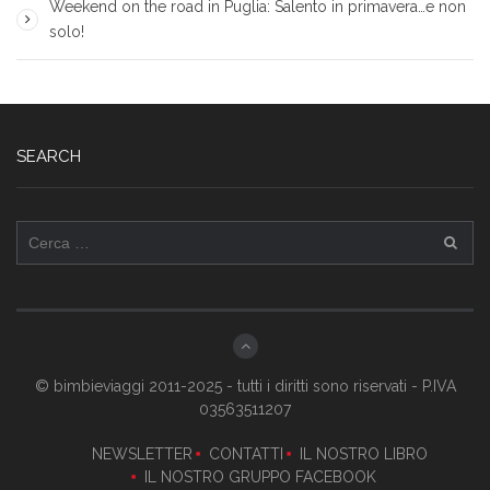
Weekend on the road in Puglia: Salento in primavera…e non
solo!
SEARCH
Ricerca
per:
© bimbieviaggi 2011-2025 - tutti i diritti sono riservati - P.IVA
03563511207
NEWSLETTER
CONTATTI
IL NOSTRO LIBRO
IL NOSTRO GRUPPO FACEBOOK