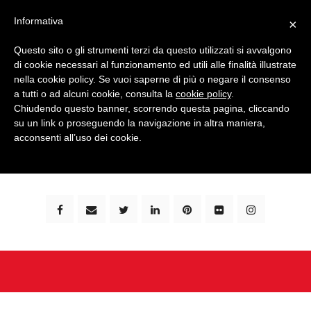
Informativa
×
Questo sito o gli strumenti terzi da questo utilizzati si avvalgono
di cookie necessari al funzionamento ed utili alle finalità illustrate
nella cookie policy. Se vuoi saperne di più o negare il consenso
a tutti o ad alcuni cookie, consulta la
cookie policy
.
Chiudendo questo banner, scorrendo questa pagina, cliccando
su un link o proseguendo la navigazione in altra maniera,
bimbi e viaggi - family travel blog: community #1 in
acconsenti all’uso dei cookie.
italia e guida completa per viaggiare con i bambini -
by milena marchioni