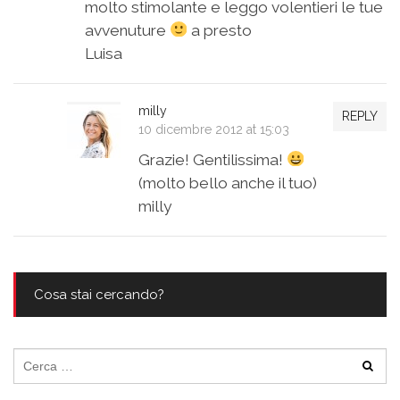
molto stimolante e leggo volentieri le tue
avvenuture
a presto
Luisa
milly
REPLY
10 dicembre 2012 at 15:03
Grazie! Gentilissima!
(molto bello anche il tuo)
milly
Cosa stai cercando?
Ricerca
per: