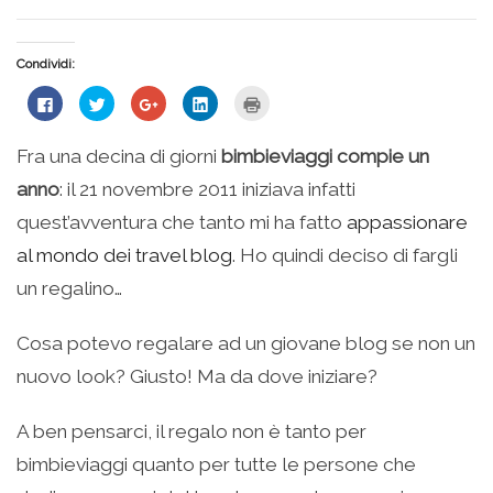
Condividi:
Fai
Fai
Fai
Fai
Fai
clic
clic
clic
clic
clic
per
qui
qui
qui
qui
condividere
per
per
per
per
su
condividere
condividere
condividere
stampare
Fra una decina di giorni
bimbieviaggi compie un
Facebook
su
su
su
(Si
(Si
Twitter
Google+
LinkedIn
apre
anno
: il 21 novembre 2011 iniziava infatti
apre
(Si
(Si
(Si
in
in
apre
apre
apre
una
una
in
in
in
nuova
quest’avventura che tanto mi ha fatto
appassionare
nuova
una
una
una
finestra)
finestra)
nuova
nuova
nuova
al mondo dei travel blog
. Ho quindi deciso di fargli
finestra)
finestra)
finestra)
un regalino…
Cosa potevo regalare ad un giovane blog se non un
nuovo look? Giusto! Ma da dove iniziare?
A ben pensarci, il regalo non è tanto per
bimbieviaggi quanto per tutte le persone che