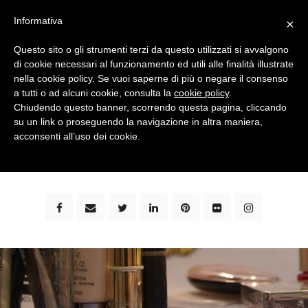
Informativa
×
Questo sito o gli strumenti terzi da questo utilizzati si avvalgono
di cookie necessari al funzionamento ed utili alle finalità illustrate
nella cookie policy. Se vuoi saperne di più o negare il consenso
a tutti o ad alcuni cookie, consulta la
cookie policy
.
Chiudendo questo banner, scorrendo questa pagina, cliccando
su un link o proseguendo la navigazione in altra maniera,
bimbi e viaggi - family travel blog: community #1 in
acconsenti all’uso dei cookie.
italia e guida completa per viaggiare con i bambini -
by milena marchioni