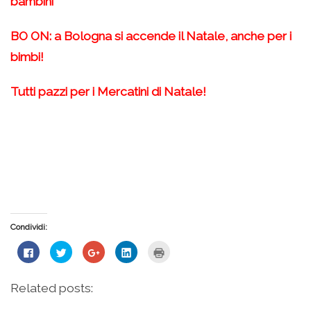
bambini
BO ON: a Bologna si accende il Natale, anche per i
bimbi!
Tutti pazzi per i Mercatini di Natale!
Condividi:
Fai
Fai
Fai
Fai
Fai
clic
clic
clic
clic
clic
per
qui
qui
qui
qui
condividere
per
per
per
per
su
condividere
condividere
condividere
stampare
Related posts:
Facebook
su
su
su
(Si
(Si
Twitter
Google+
LinkedIn
apre
apre
(Si
(Si
(Si
in