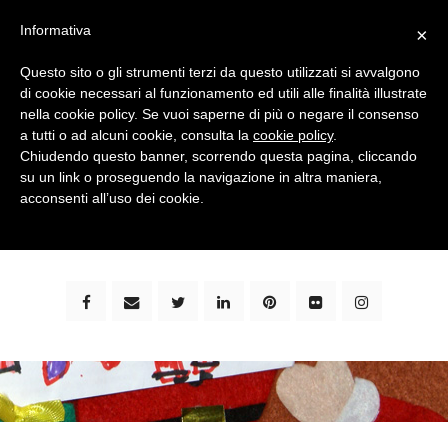
Informativa
×
Questo sito o gli strumenti terzi da questo utilizzati si avvalgono
di cookie necessari al funzionamento ed utili alle finalità illustrate
nella cookie policy. Se vuoi saperne di più o negare il consenso
a tutti o ad alcuni cookie, consulta la
cookie policy
.
Chiudendo questo banner, scorrendo questa pagina, cliccando
su un link o proseguendo la navigazione in altra maniera,
bimbi e viaggi - family travel blog: community #1 in
acconsenti all’uso dei cookie.
italia e guida completa per viaggiare con i bambini -
by milena marchioni