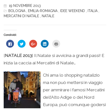
19 NOVEMBRE 2013
BOLOGNA
,
EMILIA-ROMAGNA
,
IDEE WEEKEND
,
ITALIA
,
MERCATINI DI NATALE
,
NATALE
Condividi:
Fai
Fai
Fai
Fai
Fai
clic
clic
clic
clic
clic
per
qui
qui
qui
qui
condividere
per
per
per
per
su
condividere
condividere
condividere
stampare
[
NATALE 2013
] Il Natale si avvicina a grandi passi! E
Facebook
su
su
su
(Si
(Si
Twitter
Google+
LinkedIn
apre
inizia la caccia ai Mercatini di Natale…
apre
(Si
(Si
(Si
in
in
apre
apre
apre
una
una
in
in
in
nuova
nuova
una
una
una
finestra)
Chi ama lo shopping natalizio
finestra)
nuova
nuova
nuova
finestra)
finestra)
finestra)
ma non può mettersi in viaggio
per ammirare i famosi Mercatini
dell’Alto Adige o del Nord
Europa, può comunque godersi