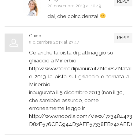
REPLY
20 novembre 2013 at 10:49
dai, che coincidenza!
Guido
REPLY
9 dicembre 2013 at 23:47
C’è anche la pista di pattinaggio su
ghiaccio a Minerbio
http://www.terredipianura.it/News/Natal
e-2013-la-pista-sul-ghiaccio-e-tornata-a-
Minerbio
inaugurata il 5 dicembre 2013 (non il 30,
che sarebbe assurdo, come
erroneamente leggo in
http://www.noodls.com/view/723484423
D82F576CEC944D3AFF57338EB242AED
)