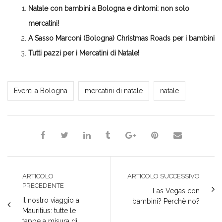
in
apre
apre
apre
una
Natale con bambini a Bologna e dintorni: non solo
una
in
in
in
nuova
nuova
una
una
una
finestra)
finestra)
nuova
nuova
nuova
mercatini!
finestra)
finestra)
finestra)
A Sasso Marconi (Bologna) Christmas Roads per i bambini
Tutti pazzi per i Mercatini di Natale!
Milena Marchioni
Eventi a Bologna
mercatini di natale
natale
ARTICOLO
ARTICOLO SUCCESSIVO
PRECEDENTE
Las Vegas con
Il nostro viaggio a
bambini? Perchè no?
Mauritius: tutte le
tappe a misura di