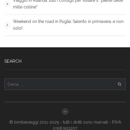
Viaggio in Ruanda: tutti i consigli per visitare il “paese delle
mille colline”
Weekend on the road in Puglia: Salento in primavera…e non
solo!
SEARCH
Ricerca
per:
© bimbieviaggi 2011-2025 - tutti i diritti sono riservati - P.IVA
03563511207