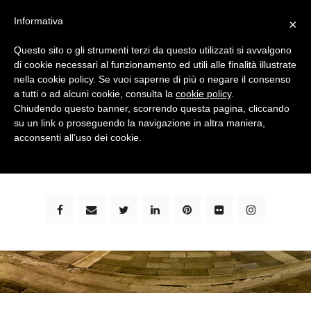
Informativa
×
Questo sito o gli strumenti terzi da questo utilizzati si avvalgono
di cookie necessari al funzionamento ed utili alle finalità illustrate
nella cookie policy. Se vuoi saperne di più o negare il consenso
a tutti o ad alcuni cookie, consulta la
cookie policy
.
Chiudendo questo banner, scorrendo questa pagina, cliccando
su un link o proseguendo la navigazione in altra maniera,
bimbi e viaggi - family travel blog: community #1 in
acconsenti all’uso dei cookie.
italia e guida completa per viaggiare con i bambini -
by milena marchioni