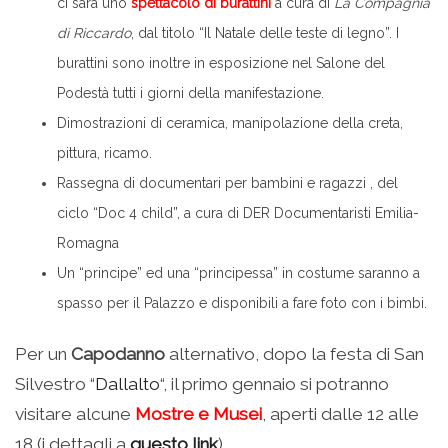
ci sarà uno
spettacolo di
burattini
a cura di
La Compagnia
di Riccardo
, dal titolo “Il Natale delle teste di legno”. I
burattini sono inoltre in esposizione nel Salone del
Podestà tutti i giorni della manifestazione.
Dimostrazioni di ceramica, manipolazione della creta,
pittura, ricamo.
Rassegna di documentari per bambini e ragazzi , del
ciclo “Doc 4 child”, a cura di DER Documentaristi Emilia-
Romagna
Un “principe” ed una “principessa” in costume saranno a
spasso per il Palazzo e disponibili a fare foto con i bimbi.
Per un
Capodanno
alternativo, dopo la festa di San
Silvestro “
Dallalto
“, il primo gennaio si potranno
visitare alcune
Mostre e Musei
, aperti dalle 12 alle
18 (i dettagli a
questo link
).