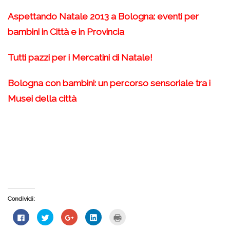
Aspettando Natale 2013 a Bologna: eventi per
bambini in Città e in Provincia
Tutti pazzi per i Mercatini di Natale!
Bologna con bambini: un percorso sensoriale tra i
Musei della città
Condividi:
Fai
Fai
Fai
Fai
Fai
clic
clic
clic
clic
clic
per
qui
qui
qui
qui