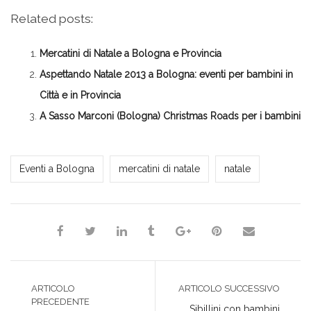
condividere
per
per
per
per
su
condividere
condividere
condividere
stampare
Related posts:
Facebook
su
su
su
(Si
(Si
Twitter
Google+
LinkedIn
apre
apre
(Si
(Si
(Si
in
in
apre
apre
apre
una
Mercatini di Natale a Bologna e Provincia
una
in
in
in
nuova
nuova
una
una
una
finestra)
finestra)
nuova
nuova
nuova
Aspettando Natale 2013 a Bologna: eventi per bambini in
finestra)
finestra)
finestra)
Città e in Provincia
A Sasso Marconi (Bologna) Christmas Roads per i bambini
Milena Marchioni
Eventi a Bologna
mercatini di natale
natale
ARTICOLO
ARTICOLO SUCCESSIVO
PRECEDENTE
Sibillini con bambini