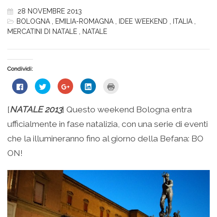
28 NOVEMBRE 2013
BOLOGNA
,
EMILIA-ROMAGNA
,
IDEE WEEKEND
,
ITALIA
,
MERCATINI DI NATALE
,
NATALE
Condividi:
Fai
Fai
Fai
Fai
Fai
clic
clic
clic
clic
clic
per
qui
qui
qui
qui
condividere
per
per
per
per
su
condividere
condividere
condividere
stampare
[
NATALE 2013
] Questo weekend Bologna entra
Facebook
su
su
su
(Si
(Si
Twitter
Google+
LinkedIn
apre
ufficialmente in fase natalizia, con una serie di eventi
apre
(Si
(Si
(Si
in
in
apre
apre
apre
una
una
in
in
in
nuova
che la illumineranno fino al giorno della Befana: BO
nuova
una
una
una
finestra)
finestra)
nuova
nuova
nuova
ON!
finestra)
finestra)
finestra)