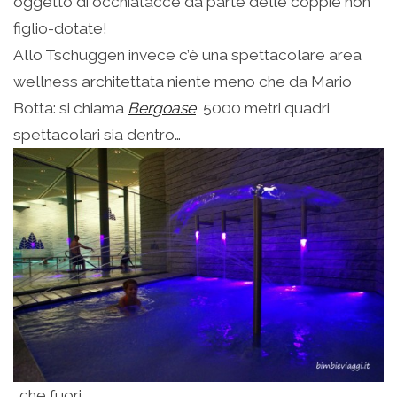
oggetto di occhiatacce da parte delle coppie non
figlio-dotate!
Allo Tschuggen invece c’è una spettacolare area
wellness architettata niente meno che da Mario
Botta: si chiama
Bergoase
, 5000 metri quadri
spettacolari sia dentro…
…che fuori…