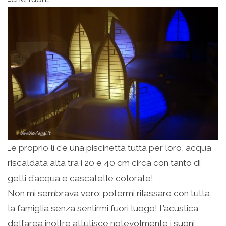
…e proprio lì c’è una piscinetta tutta per loro, acqua
riscaldata alta tra i 20 e 40 cm circa con tanto di
getti d’acqua e cascatelle colorate!
Non mi sembrava vero: potermi rilassare con tutta
la famiglia senza sentirmi fuori luogo! L’acustica
dell’area inoltre attutisce notevolmente i suoni,