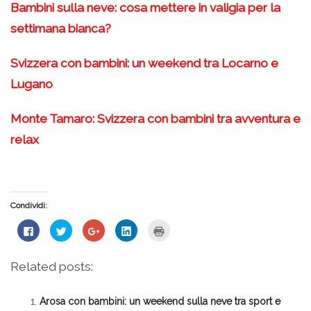
Bambini sulla neve: cosa mettere in valigia per la
settimana bianca?
Svizzera con bambini: un weekend tra Locarno e
Lugano
Monte Tamaro: Svizzera con bambini tra avventura e
relax
Condividi:
Fai
Fai
Fai
Fai
Fai
clic
clic
clic
clic
clic
per
qui
qui
qui
qui
condividere
per
per
per
per
su
condividere
condividere
condividere
stampare
Related posts:
Facebook
su
su
su
(Si
(Si
Twitter
Google+
LinkedIn
apre
apre
(Si
(Si
(Si
in
in
apre
apre
apre
una
Arosa con bambini: un weekend sulla neve tra sport e
una
in
in
in
nuova