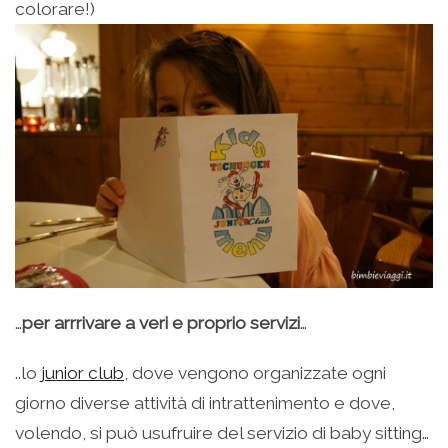
colorare!)
…
per arrrivare a veri e proprio servizi
…
..lo
junior club
, dove vengono organizzate ogni
giorno diverse attività di intrattenimento e dove,
volendo, si può usufruire del servizio di baby sitting…