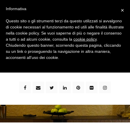
Informativa
×
Questo sito o gli strumenti terzi da questo utilizzati si avvalgono
di cookie necessari al funzionamento ed utili alle finalità illustrate
nella cookie policy. Se vuoi saperne di più o negare il consenso
a tutti o ad alcuni cookie, consulta la
cookie policy
.
Chiudendo questo banner, scorrendo questa pagina, cliccando
su un link o proseguendo la navigazione in altra maniera,
bimbi e viaggi - family travel blog: community #1 in
acconsenti all’uso dei cookie.
italia e guida completa per viaggiare con i bambini -
by milena marchioni