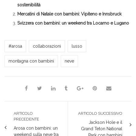
nuova
una
una
una
finestra)
finestra)
nuova
nuova
nuova
sostenibilità
finestra)
finestra)
finestra)
Mercatini di Natale con bambini: Vipiteno e Innsbruck
Svizzera con bambini: un weekend tra Locarno e Lugano
Milena Marchioni
#arosa
collaborazioni
lusso
montagna con bambini
neve
ARTICOLO
ARTICOLO SUCCESSIVO
PRECEDENTE
Jackson Hole e il
Arosa con bambini: un
Grand Teton National
weekend sulla neve tra
Park con bambini