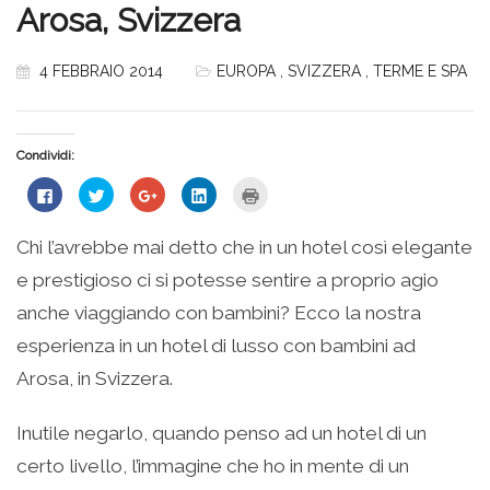
Arosa, Svizzera
4 FEBBRAIO 2014
EUROPA
,
SVIZZERA
,
TERME E SPA
Condividi:
Fai
Fai
Fai
Fai
Fai
clic
clic
clic
clic
clic
per
qui
qui
qui
qui
condividere
per
per
per
per
su
condividere
condividere
condividere
stampare
Chi l’avrebbe mai detto che in un hotel così elegante
Facebook
su
su
su
(Si
(Si
Twitter
Google+
LinkedIn
apre
e prestigioso ci si potesse sentire a proprio agio
apre
(Si
(Si
(Si
in
in
apre
apre
apre
una
una
in
in
in
nuova
anche viaggiando con bambini? Ecco la nostra
nuova
una
una
una
finestra)
finestra)
nuova
nuova
nuova
esperienza in un hotel di lusso con bambini ad
finestra)
finestra)
finestra)
Arosa, in Svizzera.
Inutile negarlo, quando penso ad un hotel di un
certo livello, l’immagine che ho in mente di un