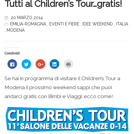
Tutti al Children’s Tour…gratis!
20 MARZO 2014
EMILIA-ROMAGNA
,
EVENTI E FIERE
,
IDEE WEEKEND
,
ITALIA
,
MODENA
Condividi:
Fai
Fai
Fai
Fai
Fai
clic
clic
clic
clic
clic
per
qui
qui
qui
qui
condividere
per
per
per
per
su
condividere
condividere
condividere
stampare
Se hai in programma di visitare il Children’s Tour a
Facebook
su
su
su
(Si
(Si
Twitter
Google+
LinkedIn
apre
Modena il prossimo weekend sappi che puoi
apre
(Si
(Si
(Si
in
in
apre
apre
apre
una
una
in
in
in
nuova
andarci gratis con Bimbi e Viaggi: ecco come!
nuova
una
una
una
finestra)
finestra)
nuova
nuova
nuova
finestra)
finestra)
finestra)