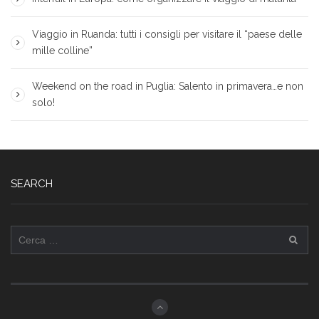
Viaggio in Ruanda: tutti i consigli per visitare il “paese delle
mille colline”
Weekend on the road in Puglia: Salento in primavera…e non
solo!
SEARCH
Ricerca
per: