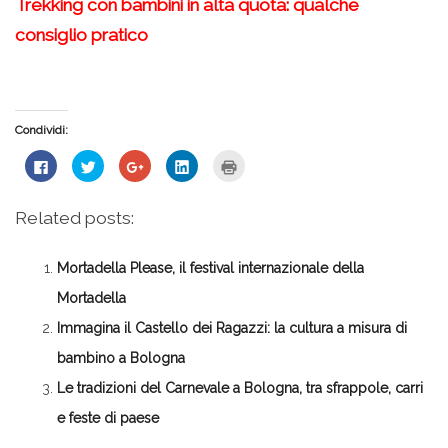
Trekking con bambini in alta quota: qualche
consiglio pratico
Condividi:
Fai
Fai
Fai
Fai
Fai
clic
clic
clic
clic
clic
per
qui
qui
qui
qui
condividere
per
per
per
per
su
condividere
condividere
condividere
stampare
Related posts:
Facebook
su
su
su
(Si
(Si
Twitter
Google+
LinkedIn
apre
apre
(Si
(Si
(Si
in
in
apre
apre
apre
una
Mortadella Please, il festival internazionale della
una
in
in
in
nuova
nuova
una
una
una
finestra)
finestra)
nuova
nuova
nuova
Mortadella
finestra)
finestra)
finestra)
Immagina il Castello dei Ragazzi: la cultura a misura di
bambino a Bologna
Le tradizioni del Carnevale a Bologna, tra sfrappole, carri
e feste di paese