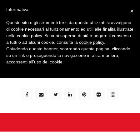
Informativa
×
Questo sito o gli strumenti terzi da questo utilizzati si avvalgono
di cookie necessari al funzionamento ed utili alle finalità illustrate
nella cookie policy. Se vuoi saperne di più o negare il consenso
a tutti o ad alcuni cookie, consulta la
cookie policy
.
Chiudendo questo banner, scorrendo questa pagina, cliccando
su un link o proseguendo la navigazione in altra maniera,
bimbi e viaggi - family travel blog: community #1 in
acconsenti all’uso dei cookie.
italia e guida completa per viaggiare con i bambini -
by milena marchioni