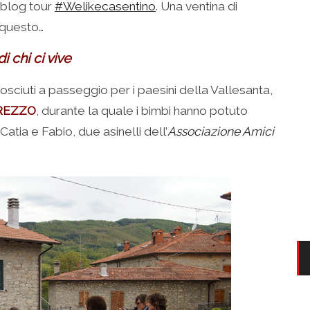
l blog tour
#Welikecasentino
. Una ventina di
 questo…
i chi ci vive
sciuti a passeggio per i paesini della Vallesanta,
REZZO
, durante la quale i bimbi hanno potuto
atia e Fabio, due asinelli dell’
Associazione Amici