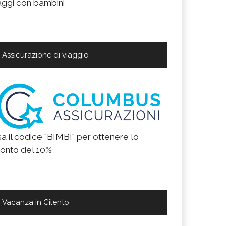
aggi con bambini
Assicurazione di viaggio
a il codice "BIMBI" per ottenere lo
onto del 10%
Vacanza in Cilento