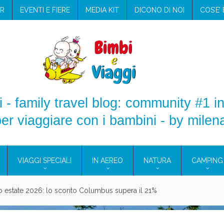
R
EVENTI E FIERE
MEDIA KIT
DICONO DI NOI
COS’E’
 - family travel blog: community #1 in
er viaggiare con i bambini - by milen
VIAGGI SPECIALI
IN AEREO
NATURA
CAMPING
aggio: i prodotti che hanno conquistato la mia valigia (e la pelle sensib
onne 2026: vieni alle Eolie e a Pantelleria!
Villaggio per famiglie in Cilento: il Blue Marine di Marina di Camerota