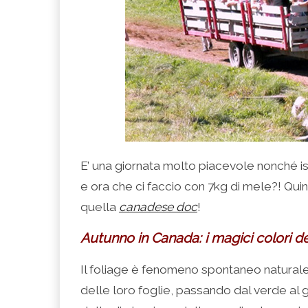
E’ una giornata molto piacevole nonché ist
e ora che ci faccio con 7kg di mele?! Quind
quella
canadese doc
!
Autunno in Canada: i magici colori de
Il foliage è fenomeno spontaneo naturale 
delle loro foglie, passando dal verde al gi