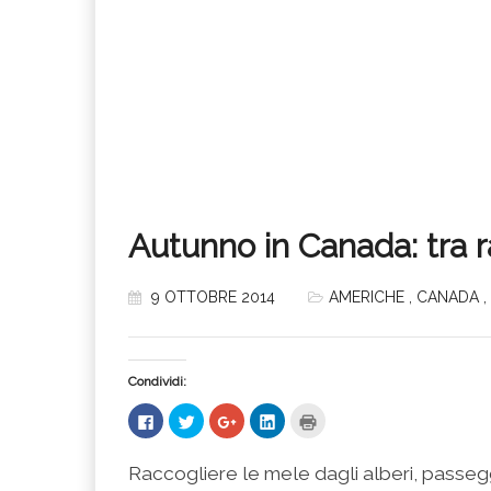
Autunno in Canada: tra 
9 OTTOBRE 2014
AMERICHE
,
CANADA
,
Condividi:
Fai
Fai
Fai
Fai
Fai
clic
clic
clic
clic
clic
per
qui
qui
qui
qui
condividere
per
per
per
per
su
condividere
condividere
condividere
stampare
Raccogliere le mele dagli alberi, passegg
Facebook
su
su
su
(Si