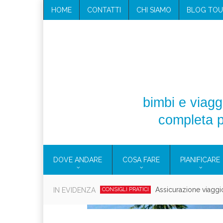
HOME
CONTATTI
CHI SIAMO
BLOG TOU
bimbi e viaggi
completa p
DOVE ANDARE
COSA FARE
PIANIFICARE
Cosmetici solidi in vi
IN EVIDENZA
CONSIGLI PRATICI
Viaggi per d
EOLIE
CAMPANIA