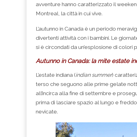
(Si
Twitter
Google+
LinkedIn
apre
avventure hanno caratterizzato il weeken
apre
(Si
(Si
(Si
in
in
apre
apre
apre
una
una
in
in
in
nuova
Montreal, la città in cui vive.
nuova
una
una
una
finestra)
finestra)
nuova
nuova
nuova
finestra)
finestra)
finestra)
L’autunno in Canada è un periodo meravigl
divertenti attività con i bambini. Le giorna
si è circondati da un’esplosione di colori
Autunno in Canada: la mite estate in
L’estate indiana (
indian summer
) caratteri
terso che seguono alle prime gelate nott
all’incirca alla fine di settembre e proseg
prima di lasciare spazio al lungo e fred
nevicate.