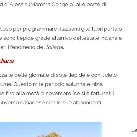
d di Alessia (Mamma Congelo) alle porte di
ioso per programmare rilassanti gite fuori porta o
te sono tiepide grazie all’arrivo dell’estate indiana e
 per il fenomeno del
foliage
.
diana
zza le belle giornate di sole tiepide e con il cielo
urne. Questo mite periodo autunnale inizia
ue fino alla metà di novembre (se si è fortunati!)
do inverno canadese con le sue abbondanti
La