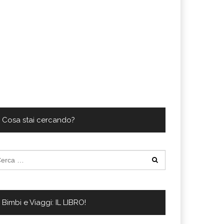
Cosa stai cercando?
cerca
:
Bimbi e Viaggi: IL LIBRO!