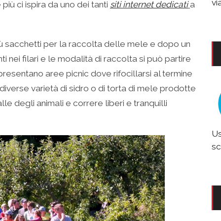
vi
 più ci ispira da uno dei tanti
siti internet dedicati
a
ù sacchetti per la raccolta delle mele e dopo un
i nei filari e le modalità di raccolta si può partire
resentano aree picnic dove rifocillarsi al termine
verse varietà di sidro o di torta di mele prodotte
le degli animali e correre liberi e tranquilli
Us
sc