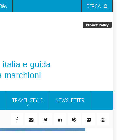
 B&V
CERCA
 italia e guida
a marchioni
TRAVEL STYLE
NEWSLETTER
ile)