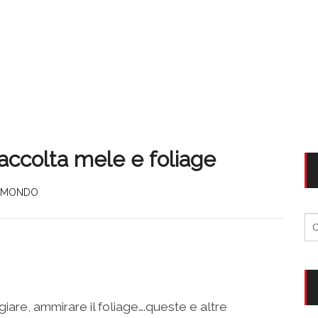
raccolta mele e foliage
MONDO
Ri
per
iare, ammirare il foliage….queste e altre