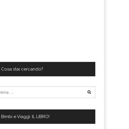
Cosa stai cercando?
cerca
:
Bimbi e Viaggi: IL LIBRO!