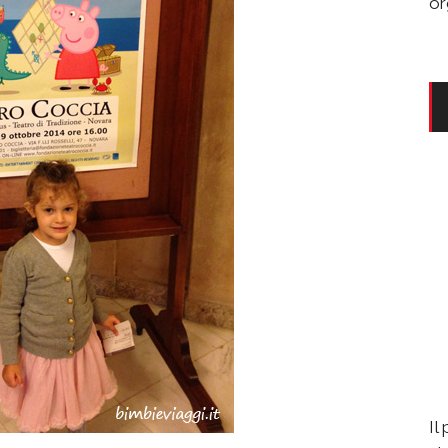
or
Il