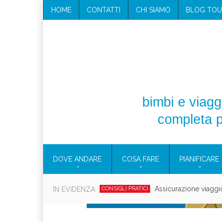
HOME
CONTATTI
CHI SIAMO
BLOG TOU
bimbi e viaggi
completa p
DOVE ANDARE
COSA FARE
PIANIFICARE
Cosmetici solidi in vi
IN EVIDENZA
CONSIGLI PRATICI
Viaggi per d
EOLIE
CAMPANIA