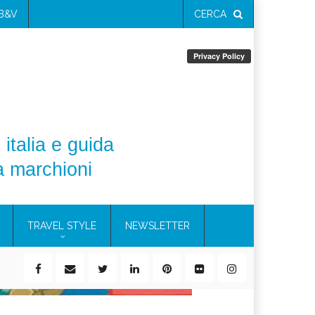
 B&V
CERCA
 italia e guida
a marchioni
TRAVEL STYLE
NEWSLETTER
ile)