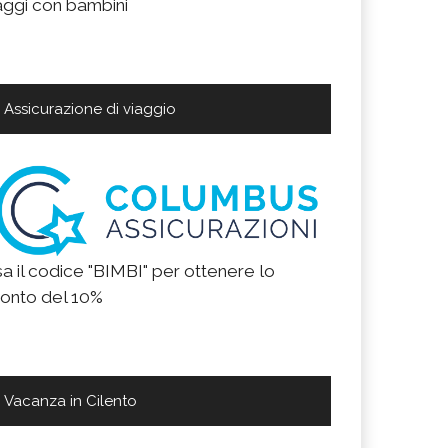
aggi con bambini
Assicurazione di viaggio
a il codice "BIMBI" per ottenere lo
onto del 10%
Vacanza in Cilento