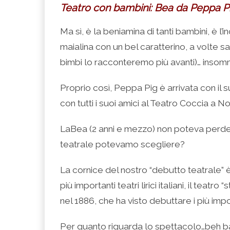
Teatro con bambini: Bea da Peppa P
Ma sì, è la beniamina di tanti bambini, è l’
maialina con un bel caratterino, a volte 
bimbi lo racconteremo più avanti)… inso
Proprio così, Peppa Pig è arrivata con il 
con tutti i suoi amici al Teatro Coccia a N
LaBea (2 anni e mezzo) non poteva perder
teatrale potevamo scegliere?
La cornice del nostro “debutto teatrale” è
più importanti teatri lirici italiani, il tea
nel 1886, che ha visto debuttare i più impor
Per quanto riguarda lo spettacolo…beh ba