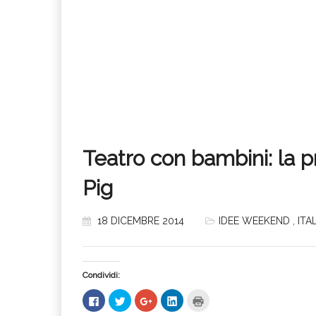
Teatro con bambini: la 
Pig
18 DICEMBRE 2014
IDEE WEEKEND
,
ITA
Condividi:
Fai
Fai
Fai
Fai
Fai
clic
clic
clic
clic
clic
per
qui
qui
qui
qui