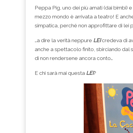
condividere
per
per
per
per
su
condividere
condividere
condividere
stampare
Peppa Pig, uno dei più amati (dai bimbi) e 
Facebook
su
su
su
(Si
(Si
Twitter
Google+
LinkedIn
apre
mezzo mondo è arrivata a teatro! E anche 
apre
(Si
(Si
(Si
in
in
apre
apre
apre
una
una
in
in
in
nuova
simpatica, perché non approfittare di lei p
nuova
una
una
una
finestra)
finestra)
nuova
nuova
nuova
finestra)
finestra)
finestra)
…a dire la verità neppure
LEI
credeva di ave
anche a spettacolo finito, sbirciando da
di non rendersene ancora conto…
E chi sarà mai questa
LEI
?