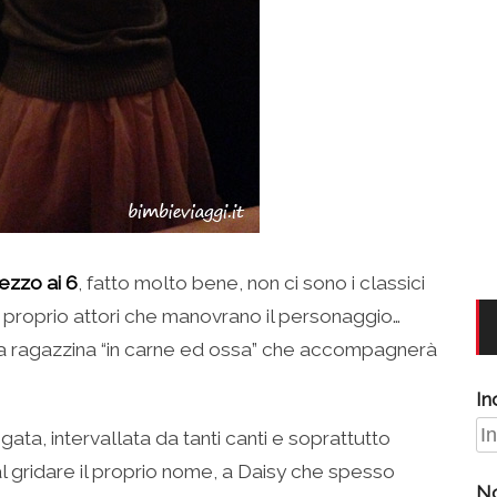
ezzo ai 6
, fatto molto bene, non ci sono i classici
proprio attori che manovrano il personaggio…
a ragazzina “in carne ed ossa” che accompagnerà
In
gata, intervallata da tanti canti e soprattutto
l gridare il proprio nome, a Daisy che spesso
N