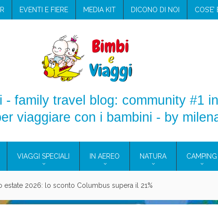
R
EVENTI E FIERE
MEDIA KIT
DICONO DI NOI
COS’E’
 - family travel blog: community #1 in
er viaggiare con i bambini - by milen
VIAGGI SPECIALI
IN AEREO
NATURA
CAMPING
aggio: i prodotti che hanno conquistato la mia valigia (e la pelle sensib
onne 2026: vieni alle Eolie e a Pantelleria!
Villaggio per famiglie in Cilento: il Blue Marine di Marina di Camerota