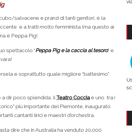
vi
ig
incubo/salvacene e pranzi di tanti genitori, è la
saccente e a tratti molto femminista (ma questo ai
mma è Peppa Pig!
suo spettacolo “
Peppa Pig e la caccia al tesoro
” e
ovara!
sela e soprattutto quale migliore “battesimo”
Us
sc
 a dir poco splendida, il
Teatro Coccia
è uno tra i
tro “storico” più importante del Piemonte, inaugurato
tanti cantanti lirici e maestri d’orchestra.
sta dire che in Australia ha venduto 20.000