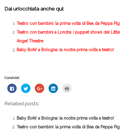
Dai un’occhiata anche qui:
Teatro con bambini: la prima volta di Bea da Peppa Pig
Teatro con bambini a Londra: i puppet shows del Little
Angel Theatre
Baby Bofe’ a Bologna: la nostra prima volta a teatro!
Condividi:
Fai
Fai
Fai
Fai
Fai
clic
clic
clic
clic
clic
per
qui
qui
qui
qui
condividere
per
per
per
per
su
condividere
condividere
condividere
stampare
Related posts:
Facebook
su
su
su
(Si
(Si
Twitter
Google+
LinkedIn
apre
apre
(Si
(Si
(Si
in
in
apre
apre
apre
una
Baby Bofe’ a Bologna: la nostra prima volta a teatro!
una
in
in
in
nuova
nuova
una
una
una
finestra)
finestra)
nuova
nuova
nuova
Teatro con bambini: la prima volta di Bea da Peppa Pig
finestra)
finestra)
finestra)