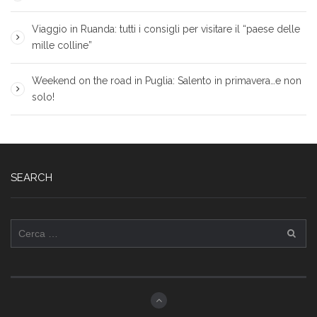
Viaggio in Ruanda: tutti i consigli per visitare il “paese delle
mille colline”
Weekend on the road in Puglia: Salento in primavera…e non
solo!
SEARCH
Ricerca
per: