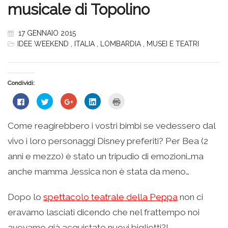
musicale di Topolino
17 GENNAIO 2015
IDEE WEEKEND
,
ITALIA
,
LOMBARDIA
,
MUSEI E TEATRI
Condividi:
Fai
Fai
Fai
Fai
Fai
clic
clic
clic
clic
clic
per
qui
qui
qui
qui
condividere
per
per
per
per
su
condividere
condividere
condividere
stampare
Come reagirebbero i vostri bimbi se vedessero dal
Facebook
su
su
su
(Si
(Si
Twitter
Google+
LinkedIn
apre
vivo i loro personaggi Disney preferiti? Per Bea (2
apre
(Si
(Si
(Si
in
in
apre
apre
apre
una
una
in
in
in
nuova
anni e mezzo) è stato un tripudio di emozioni…ma
nuova
una
una
una
finestra)
finestra)
nuova
nuova
nuova
anche mamma Jessica non è stata da meno…
finestra)
finestra)
finestra)
Dopo lo
spettacolo teatrale della Peppa
non ci
eravamo lasciati dicendo che nel frattempo noi
avevamo già acquistato nuovi biglietti?!