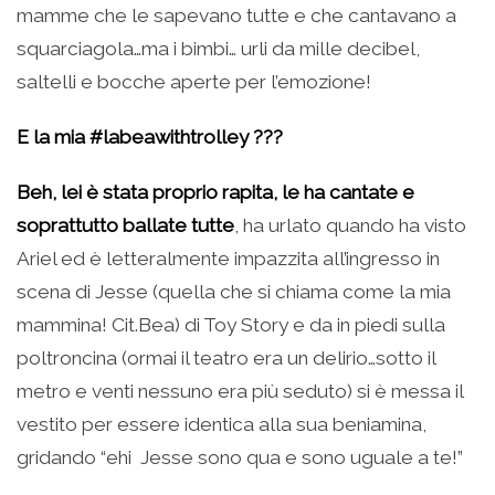
mamme che le sapevano tutte e che cantavano a
squarciagola…ma i bimbi… urli da mille decibel,
saltelli e bocche aperte per l’emozione!
E la mia #labeawithtrolley ???
Beh, lei è stata proprio rapita, le ha cantate e
soprattutto ballate tutte
, ha urlato quando ha visto
Ariel ed è letteralmente impazzita all’ingresso in
scena di Jesse (quella che si chiama come la mia
mammina! Cit.Bea) di Toy Story e da in piedi sulla
poltroncina (ormai il teatro era un delirio…sotto il
metro e venti nessuno era più seduto) si è messa il
vestito per essere identica alla sua beniamina,
gridando “ehi Jesse sono qua e sono uguale a te!”