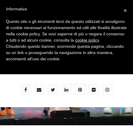
Informativa
×
Questo sito o gli strumenti terzi da questo utilizzati si avvalgono
di cookie necessari al funzionamento ed utili alle finalità illustrate
nella cookie policy. Se vuoi saperne di più o negare il consenso
a tutti o ad alcuni cookie, consulta la
cookie policy
.
Chiudendo questo banner, scorrendo questa pagina, cliccando
su un link o proseguendo la navigazione in altra maniera,
bimbi e viaggi - family travel blog: community #1 in
acconsenti all’uso dei cookie.
italia e guida completa per viaggiare con i bambini -
by milena marchioni