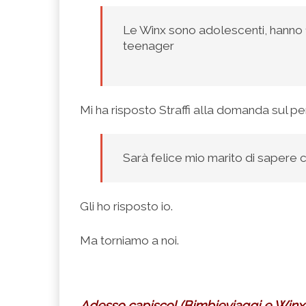
Le Winx sono adolescenti, hanno 1
teenager
Mi ha risposto Straffi alla domanda sul perc
Sarà felice mio marito di sapere ch
Gli ho risposto io.
Ma torniamo a noi.
Adesso capisco! (Bimbieviaggi e Winx,