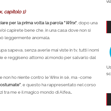
vi
 capitolo 1)
iare per la prima volta la parola “
Winx
“
, dopo una
Voi capirete bene che, in una casa dove non si
onò leggermente anomala.
a sapeva, senza averle mai viste in tv, tutti i nomi
de e reggiseno attorno al mondo per salvarlo dal
Us
sc
 e non ho niente contro le Winx in sè, ma -come
costumate”
, e questo ha rappresentato nel corso
ezi tra me e il magico mondo di Alfea…