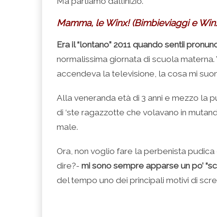
Ma partiamo dall’inizio.
Mamma, le Winx! (Bimbieviaggi e Winx,
Era il “lontano” 2011 quando sentii pronunc
normalissima giornata di scuola materna. 
accendeva la televisione, la cosa mi su
Alla veneranda età di 3 anni e mezzo la pup
di ‘ste ragazzotte che volavano in mutan
male.
Ora, non voglio fare la perbenista pudica
dire?-
mi sono sempre apparse un po’ “s
del tempo uno dei principali motivi di scr