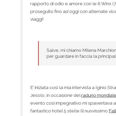
(Si
Twitter
Google+
LinkedIn
apre
rapporto di odio e amore con le 6 Winx (7 
apre
(Si
(Si
(Si
in
in
apre
apre
apre
una
una
in
in
in
nuova
proseguito fino ad oggi con alternate vi
nuova
una
una
una
finestra)
finestra)
nuova
nuova
nuova
viaggi!
finestra)
finestra)
finestra)
Salve, mi chiamo Milena Marchioni
per guardare in faccia la principale
E’ iniziata così la mia intervista a Iginio Straff
Jesolo, in occasione del
raduno mondiale 
evento così impegnativo mi spaventava abb
fantastico hotel 5 stelle (il nuovissimo
Fal