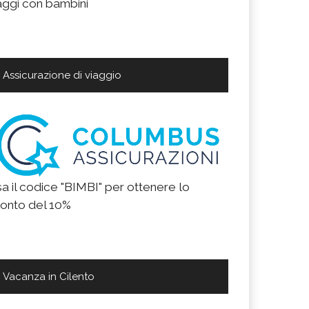
aggi con bambini
Assicurazione di viaggio
a il codice "BIMBI" per ottenere lo
onto del 10%
Vacanza in Cilento