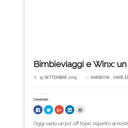
Bimbieviaggi e Winx: un 
15 SETTEMBRE 2015
RAINBOW
,
VARIE 
Condividi:
Fai
Fai
Fai
Fai
Fai
clic
clic
clic
clic
clic
per
qui
qui
qui
qui
condividere
per
per
per
per
su
condividere
condividere
condividere
stampare
Oggi vado un po’ off topic rispetto ai nostr
Facebook
su
su
su
(Si