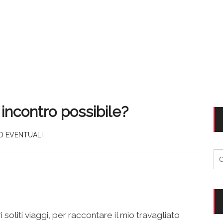
incontro possibile?
ED EVENTUALI
Ri
per
i soliti viaggi, per raccontare il mio travagliato