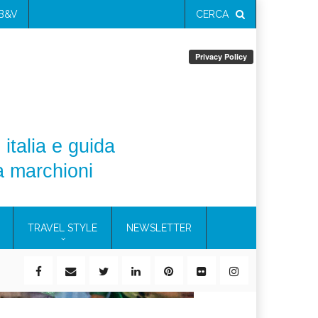
 B&V
CERCA
 italia e guida
a marchioni
TRAVEL STYLE
NEWSLETTER
ile)