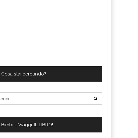
Cosa stai cercando?
cerca
:
Bimbi e Viaggi: IL LIBRO!