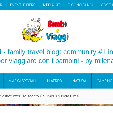
R
EVENTI E FIERE
MEDIA KIT
DICONO DI NOI
COS’E’
 - family travel blog: community #1 in
er viaggiare con i bambini - by milen
VIAGGI SPECIALI
IN AEREO
NATURA
CAMPING
aggio: i prodotti che hanno conquistato la mia valigia (e la pelle sensib
onne 2026: vieni alle Eolie e a Pantelleria!
Villaggio per famiglie in Cilento: il Blue Marine di Marina di Camerota