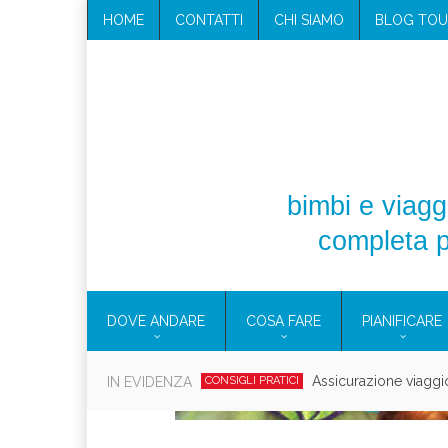
HOME
CONTATTI
CHI SIAMO
BLOG TOU
bimbi e viaggi
completa p
DOVE ANDARE
COSA FARE
PIANIFICARE
Cosmetici solidi in vi
IN EVIDENZA
CONSIGLI PRATICI
Viaggi per d
EOLIE
CAMPANIA