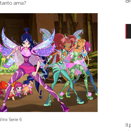
or
 tanto ama?
inx Serie 6
Il