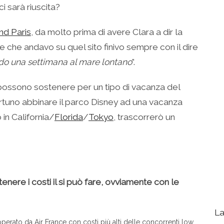
i sarà riuscita?
nd Paris
, da molto prima di avere Clara a dir la
lte che andavo su quel sito finivo sempre con il dire
vado una settimana al mare lontano
”.
i possono sostenere per un tipo di vacanza del
rtuno abbinare il parco Disney ad una vacanza
in California/
Florida
/
Tokyo
, trascorrerò un
nere i costi il si può fare, ovviamente con le
La
perato da Air France con costi più alti delle concorrenti low