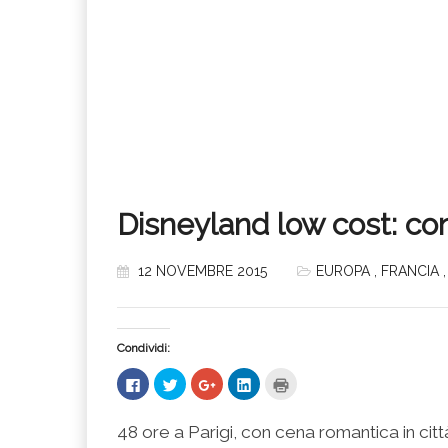
Disneyland low cost: con
12 NOVEMBRE 2015
EUROPA
,
FRANCIA
Condividi:
Fai
Fai
Fai
Fai
Fai
clic
clic
clic
clic
clic
per
qui
qui
qui
qui
condividere
per
per
per
per
su
condividere
condividere
condividere
stampare
48 ore a Parigi, con cena romantica in ci
Facebook
su
su
su
(Si