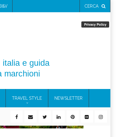
 B&V
CERCA
 italia e guida
a marchioni
TRAVEL STYLE
NEWSLETTER
ile)