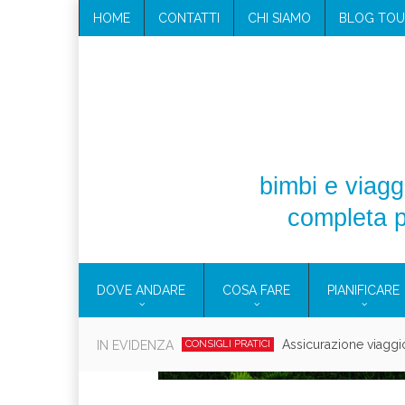
HOME
CONTATTI
CHI SIAMO
BLOG TOU
bimbi e viaggi
completa p
DOVE ANDARE
COSA FARE
PIANIFICARE
Cosmetici solidi in vi
IN EVIDENZA
CONSIGLI PRATICI
Viaggi per d
EOLIE
CAMPANIA