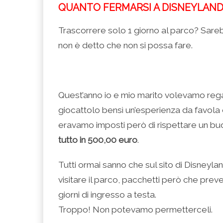
QUANTO FERMARSI A DISNEYLAND
Trascorrere solo 1 giorno al parco? Sar
non è detto che non si possa fare.
Quest’anno io e mio marito volevamo regal
giocattolo bensì un’esperienza da favola 
eravamo imposti però di rispettare un bu
tutto in 500,00 euro
.
Tutti ormai sanno che sul sito di Disneyl
visitare il parco, pacchetti però che pre
giorni di ingresso a testa.
Troppo! Non potevamo permetterceli.