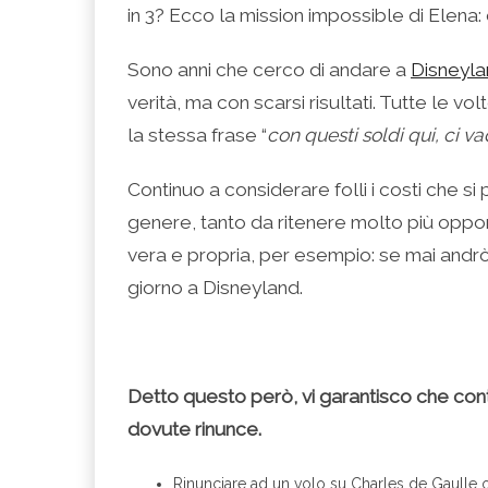
(Si
Twitter
Google+
LinkedIn
apre
in 3? Ecco la mission impossible di Elena: c
apre
(Si
(Si
(Si
in
in
apre
apre
apre
una
una
in
in
in
nuova
nuova
una
una
una
finestra)
Sono anni che cerco di andare a
Disneyla
finestra)
nuova
nuova
nuova
finestra)
finestra)
finestra)
verità, ma con scarsi risultati. Tutte le vo
la stessa frase “
con questi soldi qui, ci 
Continuo a considerare folli i costi che s
genere, tanto da ritenere molto più oppo
vera e propria, per esempio: se mai andrò 
giorno a Disneyland.
Detto questo però, vi garantisco che conte
dovute rinunce.
Rinunciare ad un volo su Charles de Gaulle o