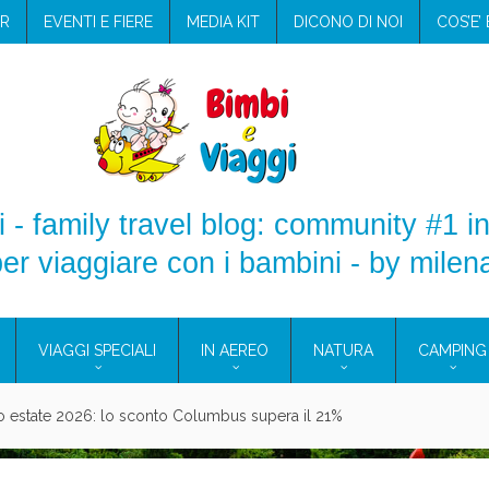
R
EVENTI E FIERE
MEDIA KIT
DICONO DI NOI
COS’E’
 - family travel blog: community #1 in
er viaggiare con i bambini - by milen
VIAGGI SPECIALI
IN AEREO
NATURA
CAMPING
aggio: i prodotti che hanno conquistato la mia valigia (e la pelle sensib
onne 2026: vieni alle Eolie e a Pantelleria!
Villaggio per famiglie in Cilento: il Blue Marine di Marina di Camerota