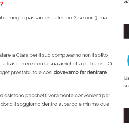
vi
?
ebbe meglio passarcene almeno 2, se non 3, ma
are a Clara per il suo compleanno non il solito
da trascorrere con la sua amichetta del cuore. Ci
dget prestabilito e così
dovevamo far rientrare
Us
sc
and esistono pacchetti veramente convenienti per
vedono il soggiorno dentro al parco e minimo due