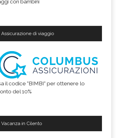
aggi con bambini
Assicurazione di viaggio
a il codice "BIMBI" per ottenere lo
onto del 10%
Vacanza in Cilento