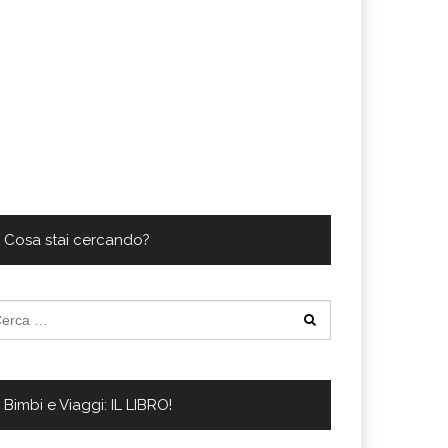
Cosa stai cercando?
cerca
:
Bimbi e Viaggi: IL LIBRO!