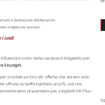
or
arrivare a destinazione dall’Aeroporto.
oween e Natale per esempio.
 i costi
nfluenza il costo della vacanza è il biglietto per
uce il budget
.
er scontati sui loro siti, offerte che durano solo
che offrono la tariffa bambino al 50%, voli che
permetteranno di spendere per 3 biglietti AR Pisa –
Il