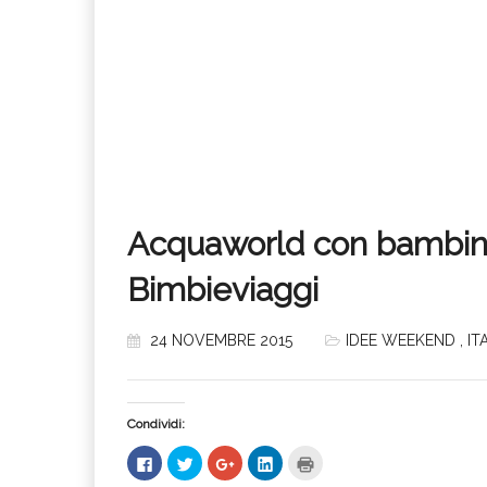
Acquaworld con bambini: 
Bimbieviaggi
24 NOVEMBRE 2015
IDEE WEEKEND
,
IT
Condividi:
Fai
Fai
Fai
Fai
Fai
clic
clic
clic
clic
clic
per
qui
qui
qui
qui