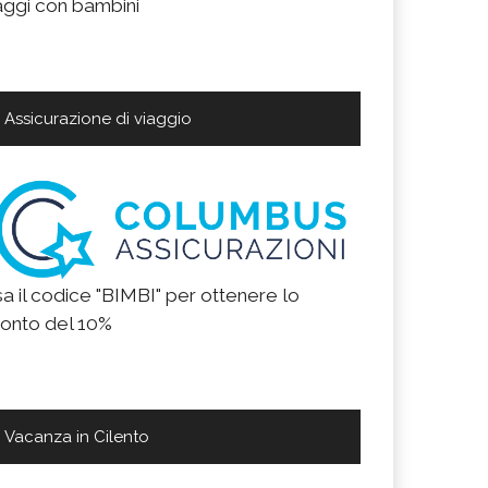
aggi con bambini
Assicurazione di viaggio
a il codice "BIMBI" per ottenere lo
onto del 10%
Vacanza in Cilento