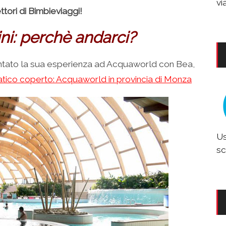
vi
ettori di Bimbieviaggi!
i: perchè andarci?
ontato la sua esperienza ad Acquaworld con Bea,
tico coperto: Acquaworld in provincia di Monza
Us
sc