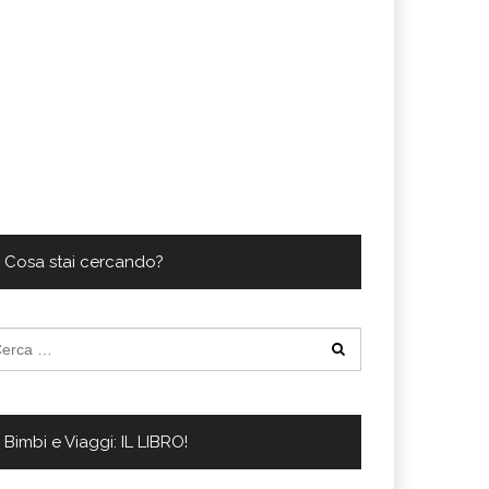
Cosa stai cercando?
cerca
:
Bimbi e Viaggi: IL LIBRO!