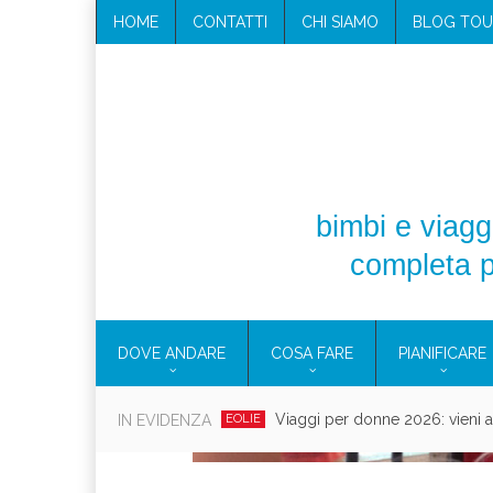
HOME
CONTATTI
CHI SIAMO
BLOG TOU
bimbi e viaggi
completa p
DOVE ANDARE
COSA FARE
PIANIFICARE
Villaggio per famiglie in C
IN EVIDENZA
CAMPANIA
Vacanze in c
CAMPEGGIO
CONSIGLI PRA