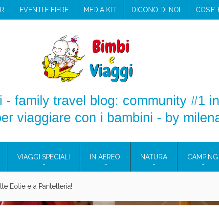
R
EVENTI E FIERE
MEDIA KIT
DICONO DI NOI
COS’E’
 - family travel blog: community #1 in
er viaggiare con i bambini - by milen
VIAGGI SPECIALI
IN AEREO
NATURA
CAMPING
ilento: il Blue Marine di Marina di Camerota
ampeggio con i bambini: come trovare l’offerta migliore?
Assicurazione viaggio estate 2026: lo sconto Columbus supera 
TICI