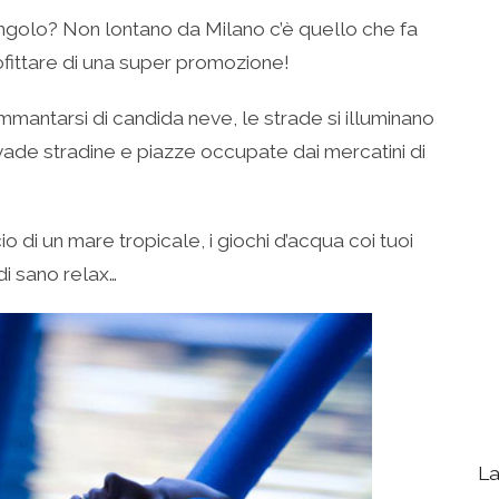
l’angolo? Non lontano da Milano c’è quello che fa
ofittare di una super promozione!
ammantarsi di candida neve, le strade si illuminano
invade stradine e piazze occupate dai mercatini di
o di un mare tropicale, i giochi d’acqua coi tuoi
di sano relax…
La