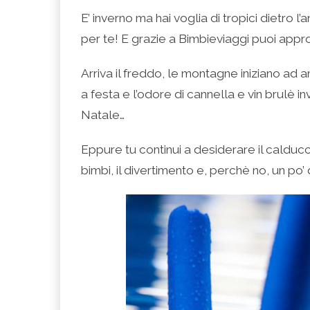
condividere
per
per
per
per
su
condividere
condividere
condividere
stampare
E’ inverno ma hai voglia di tropici dietro 
Facebook
su
su
su
(Si
(Si
Twitter
Google+
LinkedIn
apre
per te! E grazie a Bimbieviaggi puoi appr
apre
(Si
(Si
(Si
in
in
apre
apre
apre
una
una
in
in
in
nuova
nuova
una
una
una
finestra)
Arriva il freddo, le montagne iniziano ad 
finestra)
nuova
nuova
nuova
finestra)
finestra)
finestra)
a festa e l’odore di cannella e vin brulè 
Natale…
Eppure tu continui a desiderare il calducci
bimbi, il divertimento e, perchè no, un po’ 