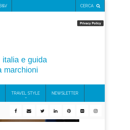
 B&V
CERCA
 italia e guida
a marchioni
TRAVEL STYLE
NEWSLETTER
il 21%