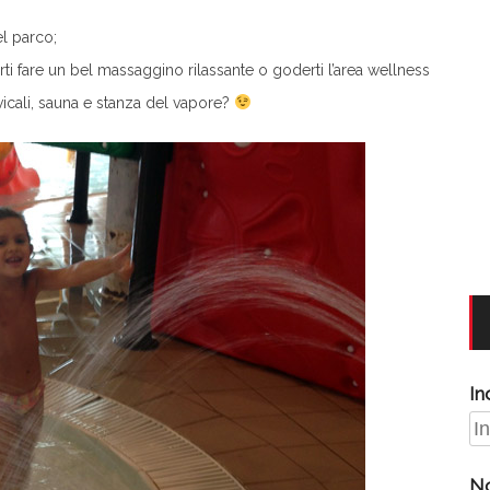
el parco;
i fare un bel massaggino rilassante o goderti l’area wellness
icali, sauna e stanza del vapore?
In
N