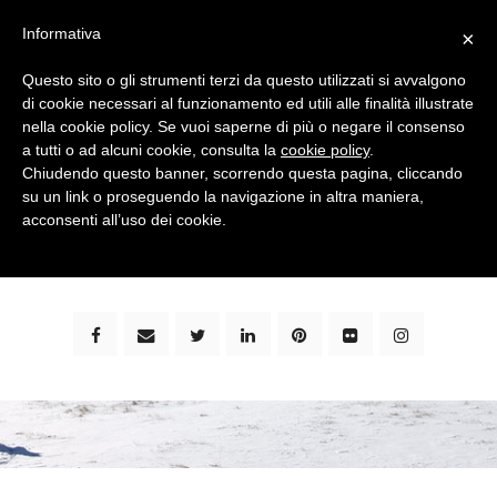
Informativa
×
Questo sito o gli strumenti terzi da questo utilizzati si avvalgono
di cookie necessari al funzionamento ed utili alle finalità illustrate
nella cookie policy. Se vuoi saperne di più o negare il consenso
a tutti o ad alcuni cookie, consulta la
cookie policy
.
Chiudendo questo banner, scorrendo questa pagina, cliccando
su un link o proseguendo la navigazione in altra maniera,
bimbi e viaggi - family travel blog: community #1 in
acconsenti all’uso dei cookie.
italia e guida completa per viaggiare con i bambini -
by milena marchioni