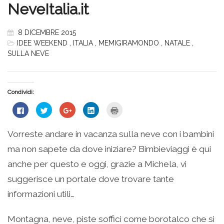
NeveItalia.it
8 DICEMBRE 2015
IDEE WEEKEND
,
ITALIA
,
MEMIGIRAMONDO
,
NATALE
,
SULLA NEVE
Condividi:
Fai
Fai
Fai
Fai
Fai
clic
clic
clic
clic
clic
per
qui
qui
qui
qui
condividere
per
per
per
per
su
condividere
condividere
condividere
stampare
Vorreste andare in vacanza sulla neve con i bambini
Facebook
su
su
su
(Si
(Si
Twitter
Google+
LinkedIn
apre
ma non sapete da dove iniziare? Bimbieviaggi è qui
apre
(Si
(Si
(Si
in
in
apre
apre
apre
una
una
in
in
in
nuova
anche per questo e oggi, grazie a Michela, vi
nuova
una
una
una
finestra)
finestra)
nuova
nuova
nuova
suggerisce un portale dove trovare tante
finestra)
finestra)
finestra)
informazioni utili…
Montagna, neve, piste soffici come borotalco che si