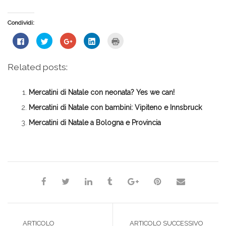
Condividi:
Fai
Fai
Fai
Fai
Fai
clic
clic
clic
clic
clic
per
qui
qui
qui
qui
condividere
per
per
per
per
su
condividere
condividere
condividere
stampare
Related posts:
Facebook
su
su
su
(Si
(Si
Twitter
Google+
LinkedIn
apre
apre
(Si
(Si
(Si
in
in
apre
apre
apre
una
Mercatini di Natale con neonata? Yes we can!
una
in
in
in
nuova
nuova
una
una
una
finestra)
finestra)
nuova
nuova
nuova
Mercatini di Natale con bambini: Vipiteno e Innsbruck
finestra)
finestra)
finestra)
Mercatini di Natale a Bologna e Provincia
*Redazione*
ARTICOLO
ARTICOLO SUCCESSIVO