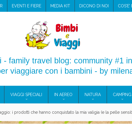
R
EVENTI E FIERE
MEDIA KIT
DICONO DI NOI
COS’E’
 - family travel blog: community #1 in
er viaggiare con i bambini - by milen
VIAGGI SPECIALI
IN AEREO
NATURA
CAMPING
aggio: i prodotti che hanno conquistato la mia valigia (e la pelle sensib
onne 2026: vieni alle Eolie e a Pantelleria!
Villaggio per famiglie in Cilento: il Blue Marine di Marina di Camerota