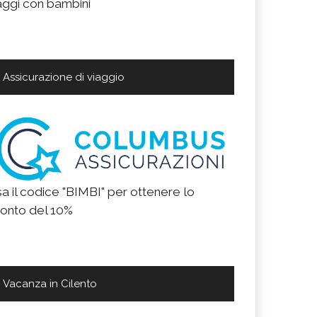
aggi con bambini
Assicurazione di viaggio
a il codice "BIMBI" per ottenere lo
onto del 10%
Vacanza in Cilento