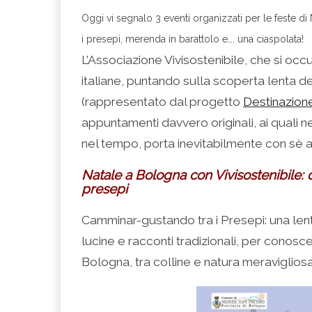
condividere
per
per
per
per
su
condividere
condividere
condividere
stampare
Oggi vi segnalo 3 eventi organizzati per le feste di 
Facebook
su
su
su
(Si
(Si
Twitter
Google+
LinkedIn
apre
i presepi, merenda in barattolo e…. una ciaspolata!
apre
(Si
(Si
(Si
in
in
apre
apre
apre
una
una
in
in
in
nuova
L’Associazione Vivisostenibile, che si occ
nuova
una
una
una
finestra)
finestra)
nuova
nuova
nuova
italiane, puntando sulla scoperta lenta del
finestra)
finestra)
finestra)
(rappresentato dal progetto
Destinazio
appuntamenti davvero originali, ai quali 
nel tempo, porta inevitabilmente con sè an
Natale a Bologna con Vivisostenibile:
presepi
Camminar-gustando tra i Presepi: una lenta
lucine e racconti tradizionali, per conoscer
Bologna, tra colline e natura meravigliosa