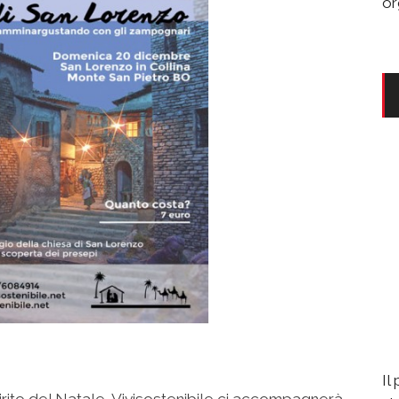
or
Il
irito del Natale, Vivisostenibile ci accompagnerà