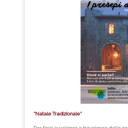
*Natale Tradizionale*
Per farci avvolgere e travolgere dallo sp