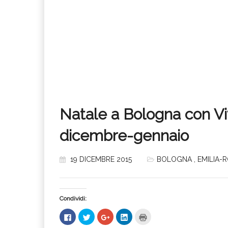
Natale a Bologna con Vi
dicembre-gennaio
19 DICEMBRE 2015
BOLOGNA
,
EMILIA-
Condividi:
Fai
Fai
Fai
Fai
Fai
clic
clic
clic
clic
clic
per
qui
qui
qui
qui