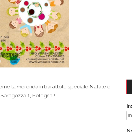
ieme la merenda in barattolo speciale Natale è
a Saragozza 1, Bologna !
In
N