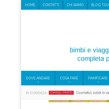
HOME
CONTATTI
CHI SIAMO
BLOG TOU
bimbi e viaggi
completa p
DOVE ANDARE
COSA FARE
PIANIFICARE
Cosmetici solidi in vi
IN EVIDENZA
CONSIGLI PRATICI
Viaggi per d
EOLIE
CAMPANIA