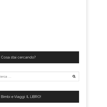
Cosa stai cercando?
cerca
:
Bimbi e Viaggi: IL LIBRO!