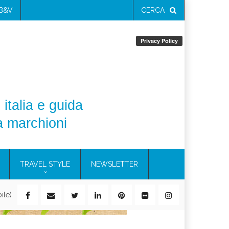
 B&V
CERCA
 italia e guida
a marchioni
TRAVEL STYLE
NEWSLETTER
ile)