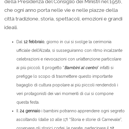
della Presidenza del Consiglio dei Ministri nel 1956,
che ogni anno porta nelle vie e nelle piazze della
città tradizione, storia, spettacoli, emozioni e grandi
ideali.
Dal
12 febbraio
, giorno in cui si svolge la cerimonia
ufficiale dell’Alzata, si susseguiranno con ritmo incalzante
celebrazioni e rievocazioni con un’attenzione particolare
ai più piccoli. Il progetto “
Bambini al centro
” infatti si
prefigge lo scopo di trasmettere questo importante
bagaglio di cultura popolare ai più piccoli rendendoli i
veri protagonisti dei vari momenti di cui si compone
questa festa.
Il
24 gennaio
i bambini potranno apprendere ogni segreto
ascoltando (dalle 10 alle 17) “Storia e storie di Carnevale”,
osservare gli storici cortei, le parate, partecipare il
12