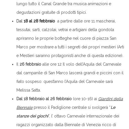
lungo tutto il Canal Grande tra musica animazioni e
degustazioni gratuite di prodotti tipici.
Dal
18 al 28 febbraio
a partire dalle ore 11 mascherai,
tessutai, sarti, calzolai, vetrai e artigiani della gondola
apriranno le proprie botteghe nel cuore di piazza San
Marco per mostrare a tutti i segreti dei propri mestieri (Arti
e Mestieri saranno protagonisti anche di questa edizione).
Il
26 febbraio
alle ore 12 Il volo dell’Aquila del Carnevale
dal campanile di San Marco lascerà grandi e piccini con il
fiato sospeso: quest’anno l’Aquila del Carnevale sarà
Melissa Satta.
Dal 18 febbraio al 26 febbraio
(ore 10-16) ai
Giardini della
Biennale
presso il Padiglione centrale si svolgerà “
Le
stanze dei giochi
”, l’ ottavo Carnevale internazionale dei
ragazzi organizzato dalla Biennale di Venezia ricco di