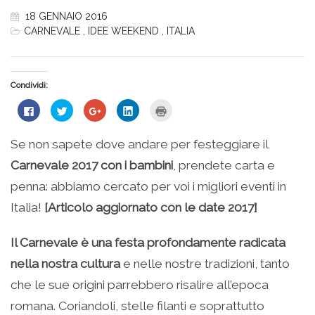
18 GENNAIO 2016
CARNEVALE
,
IDEE WEEKEND
,
ITALIA
Condividi:
Fai
Fai
Fai
Fai
Fai
clic
clic
clic
clic
clic
per
qui
qui
qui
qui
condividere
per
per
per
per
su
condividere
condividere
condividere
stampare
Se non sapete dove andare per festeggiare il
Facebook
su
su
su
(Si
(Si
Twitter
Google+
LinkedIn
apre
Carnevale 2017 con i bambini
, prendete carta e
apre
(Si
(Si
(Si
in
in
apre
apre
apre
una
una
in
in
in
nuova
penna: abbiamo cercato per voi i migliori eventi in
nuova
una
una
una
finestra)
finestra)
nuova
nuova
nuova
Italia!
[Articolo aggiornato con le date 2017]
finestra)
finestra)
finestra)
Il Carnevale è una festa profondamente radicata
nella nostra cultura
e nelle nostre tradizioni, tanto
che le sue origini parrebbero risalire all’epoca
romana. Coriandoli, stelle filanti e soprattutto