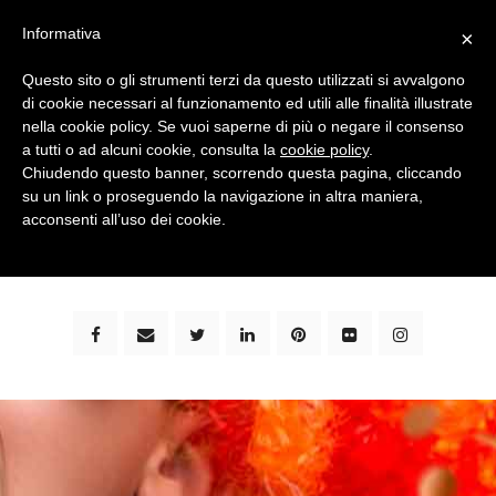
Informativa
×
Questo sito o gli strumenti terzi da questo utilizzati si avvalgono
di cookie necessari al funzionamento ed utili alle finalità illustrate
nella cookie policy. Se vuoi saperne di più o negare il consenso
a tutti o ad alcuni cookie, consulta la
cookie policy
.
Chiudendo questo banner, scorrendo questa pagina, cliccando
su un link o proseguendo la navigazione in altra maniera,
bimbi e viaggi - family travel blog: community #1 in
acconsenti all’uso dei cookie.
italia e guida completa per viaggiare con i bambini -
by milena marchioni