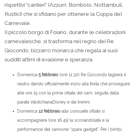
rispettivi “cantieri” (Azzurri, Bombolo, Nottambuli,
Rustici) che si sfidano per ottenere la Coppa del
Carnevale.
Il piccolo borgo di Foiano, durante le celebrazioni
carnevalesche, si trasforma nel regno del Re
Giocondo, bizzarro monarca che regala ai suoi
sudditi attimi di evasione e speranza.
Domenica
5 febbraio
(ore 11.30) Re Giocondo taglierà il
nastro dando ufficialmente inizio alla festa che proseguirà
alle ore 15 con la prima sfilata dei carri, seguita dalla
parata ValdichianaDisney e dai trenini.
Domenica
12 febbraio
alle consuete sfilate si
accompagnerà (ore 16.45) la scoriandolata e la
performance del cannone “spara gadget”. Per i bimbi: