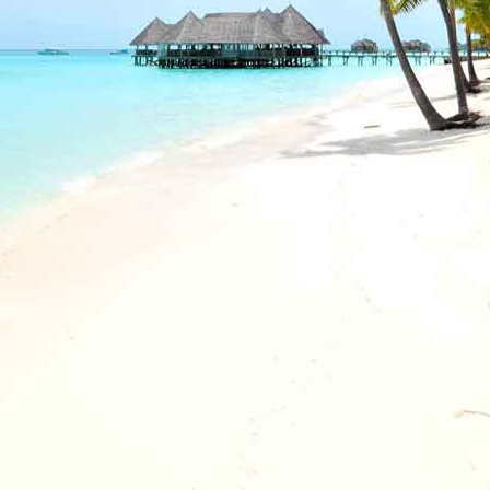
Vacanze in campeggio con i bambini: come trovare l’of
CAMPEGGIO
Assicurazione viaggio estate 2026:
CONSIGLI PRATICI