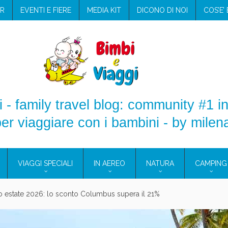
R
EVENTI E FIERE
MEDIA KIT
DICONO DI NOI
COS’E’
 - family travel blog: community #1 in
er viaggiare con i bambini - by milen
VIAGGI SPECIALI
IN AEREO
NATURA
CAMPING
aggio: i prodotti che hanno conquistato la mia valigia (e la pelle sensib
onne 2026: vieni alle Eolie e a Pantelleria!
Villaggio per famiglie in Cilento: il Blue Marine di Marina di Camerota