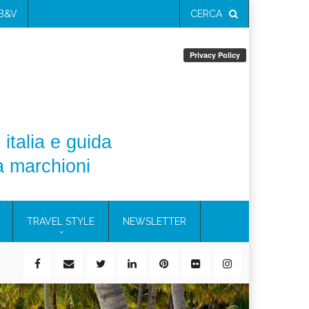
 B&V
CERCA
 italia e guida
a marchioni
TRAVEL STYLE
NEWSLETTER
ile)