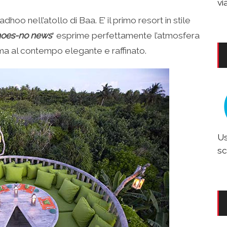
vi
adhoo nell’atollo di Baa. E’ il primo resort in stile
hoes-no news
“ esprime perfettamente l’atmosfera
 ma al contempo elegante e raffinato.
Us
sc