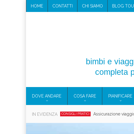
HOME
CONTATTI
CHI SIAMO
BLOG TOU
bimbi e viaggi
completa p
DOVE ANDARE
COSA FARE
PIANIFICARE
Cosmetici solidi in vi
IN EVIDENZA
CONSIGLI PRATICI
Viaggi per d
EOLIE
CAMPANIA