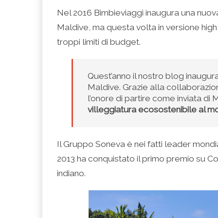
condividere
per
per
per
per
su
condividere
condividere
condividere
stampare
Nel 2016 Bimbieviaggi inaugura una nuov
Facebook
su
su
su
(Si
(Si
Twitter
Google+
LinkedIn
apre
Maldive, ma questa volta in versione high 
apre
(Si
(Si
(Si
in
in
apre
apre
apre
una
una
in
in
in
nuova
troppi limiti di budget.
nuova
una
una
una
finestra)
finestra)
nuova
nuova
nuova
finestra)
finestra)
finestra)
Quest’anno il nostro blog inaugura
Maldive. Grazie alla collaborazio
l’onore di partire come inviata di M
villeggiatura ecosostenibile al 
Il Gruppo Soneva è nei fatti leader mondia
2013 ha conquistato il primo premio su C
indiano.