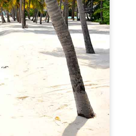
ferta migliore?
 lo sconto Columbus supera il 21%