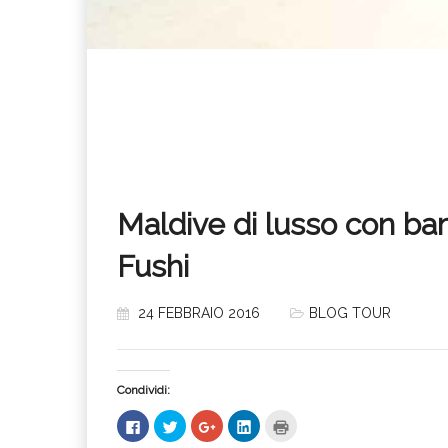
Maldive di lusso con ba
Fushi
24 FEBBRAIO 2016
BLOG TOUR
Condividi:
Fai
Fai
Fai
Fai
Fai
clic
clic
clic
clic
clic
per
qui
qui
qui
qui