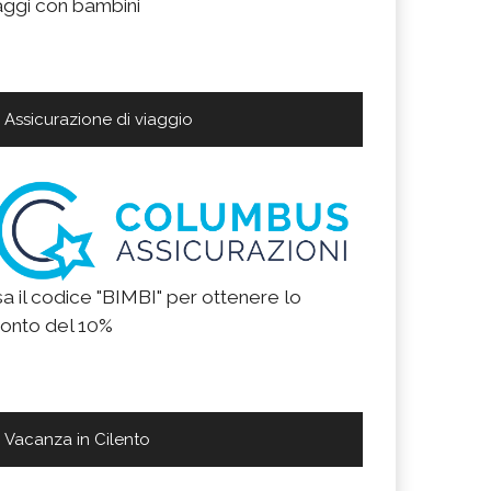
aggi con bambini
Assicurazione di viaggio
a il codice "BIMBI" per ottenere lo
onto del 10%
Vacanza in Cilento