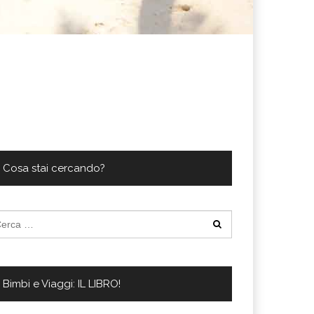
Cosa stai cercando?
cerca
:
Bimbi e Viaggi: IL LIBRO!