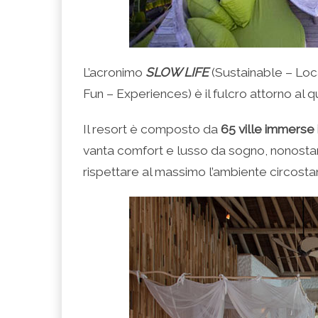
L’acronimo
SLOW LIFE
(Sustainable – Loca
Fun – Experiences) è il fulcro attorno al q
Il resort è composto da
65 ville immerse
vanta comfort e lusso da sogno, nonostant
rispettare al massimo l’ambiente circosta