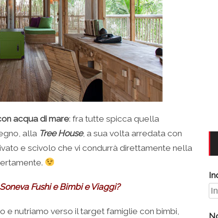
 con acqua di mare
: fra tutte spicca quella
legno, alla
Tree House
, a sua volta arredata con
rivato e scivolo che vi condurrà direttamente nella
 certamente.
In
Soneva Fushi e Bimbi e Viaggi?
 e nutriamo verso il target famiglie con bimbi,
N