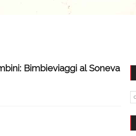
mbini: Bimbieviaggi al Soneva
Ri
per