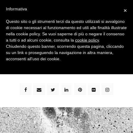
Informativa
×
Questo sito o gli strumenti terzi da questo utilizzati si avvalgono
di cookie necessari al funzionamento ed utili alle finalità illustrate
nella cookie policy. Se vuoi saperne di più o negare il consenso
a tutti o ad alcuni cookie, consulta la
cookie policy
.
Chiudendo questo banner, scorrendo questa pagina, cliccando
su un link o proseguendo la navigazione in altra maniera,
bimbi e viaggi - family travel blog: community #1 in
acconsenti all’uso dei cookie.
italia e guida completa per viaggiare con i bambini -
by milena marchioni