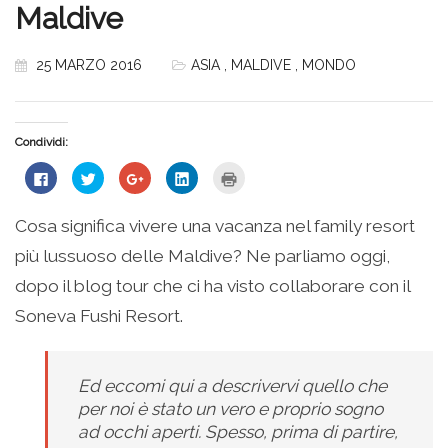
Maldive
25 MARZO 2016
ASIA
,
MALDIVE
,
MONDO
Condividi:
Fai
Fai
Fai
Fai
Fai
clic
clic
clic
clic
clic
per
qui
qui
qui
qui
condividere
per
per
per
per
su
condividere
condividere
condividere
stampare
Cosa significa vivere una vacanza nel family resort
Facebook
su
su
su
(Si
(Si
Twitter
Google+
LinkedIn
apre
più lussuoso delle Maldive? Ne parliamo oggi,
apre
(Si
(Si
(Si
in
in
apre
apre
apre
una
una
in
in
in
nuova
dopo il blog tour che ci ha visto collaborare con il
nuova
una
una
una
finestra)
finestra)
nuova
nuova
nuova
Soneva Fushi Resort.
finestra)
finestra)
finestra)
Ed eccomi qui a descrivervi quello che
per noi è stato un vero e proprio sogno
ad occhi aperti. Spesso, prima di partire,