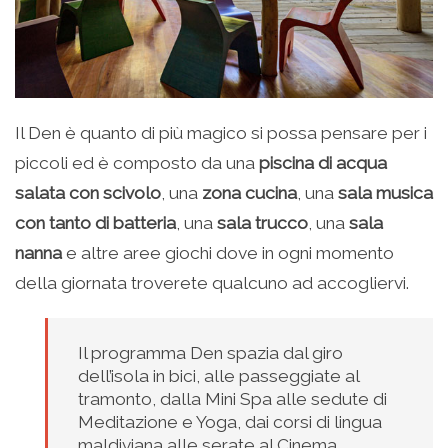
Il Den è quanto di più magico si possa pensare per i
piccoli ed è composto da una
piscina di acqua
salata con scivolo
, una
zona cucina
, una
sala musica
con tanto di batteria
, una
sala trucco
, una
sala
nanna
e altre aree giochi dove in ogni momento
della giornata troverete qualcuno ad accogliervi.
Il programma Den spazia dal giro
dell’isola in bici, alle passeggiate al
tramonto, dalla Mini Spa alle sedute di
Meditazione e Yoga, dai corsi di lingua
maldiviana alle serate al Cinema