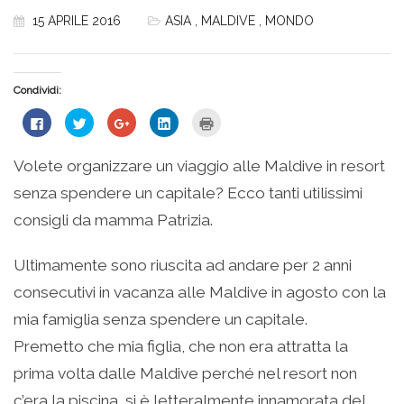
15 APRILE 2016
ASIA
,
MALDIVE
,
MONDO
Condividi:
Fai
Fai
Fai
Fai
Fai
clic
clic
clic
clic
clic
per
qui
qui
qui
qui
condividere
per
per
per
per
su
condividere
condividere
condividere
stampare
Volete organizzare un viaggio alle Maldive in resort
Facebook
su
su
su
(Si
(Si
Twitter
Google+
LinkedIn
apre
senza spendere un capitale? Ecco tanti utilissimi
apre
(Si
(Si
(Si
in
in
apre
apre
apre
una
una
in
in
in
nuova
consigli da mamma Patrizia.
nuova
una
una
una
finestra)
finestra)
nuova
nuova
nuova
finestra)
finestra)
finestra)
Ultimamente sono riuscita ad andare per 2 anni
consecutivi in vacanza alle Maldive in agosto con la
mia famiglia senza spendere un capitale.
Premetto che mia figlia, che non era attratta la
prima volta dalle Maldive perché nel resort non
c’era la piscina, si è letteralmente innamorata del