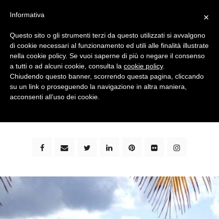
Informativa
×
Questo sito o gli strumenti terzi da questo utilizzati si avvalgono
di cookie necessari al funzionamento ed utili alle finalità illustrate
nella cookie policy. Se vuoi saperne di più o negare il consenso
a tutti o ad alcuni cookie, consulta la
cookie policy
.
Chiudendo questo banner, scorrendo questa pagina, cliccando
su un link o proseguendo la navigazione in altra maniera,
bimbi e viaggi - family travel blog: community #1 in
acconsenti all’uso dei cookie.
italia e guida completa per viaggiare con i bambini -
by milena marchioni