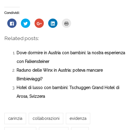
Condividi:
Fai
Fai
Fai
Fai
Fai
clic
clic
clic
clic
clic
per
qui
qui
qui
qui
condividere
per
per
per
per
su
condividere
condividere
condividere
stampare
Related posts:
Facebook
su
su
su
(Si
(Si
Twitter
Google+
LinkedIn
apre
apre
(Si
(Si
(Si
in
in
apre
apre
apre
una
Dove dormire in Austria con bambini: la nostra esperienza
una
in
in
in
nuova
nuova
una
una
una
finestra)
finestra)
nuova
nuova
nuova
con Falkensteiner
finestra)
finestra)
finestra)
Raduno delle Winx in Austria: poteva mancare
Bimbieviaggi?
Hotel di lusso con bambini: Tschuggen Grand Hotel di
Arosa, Svizzera
Milena Marchioni
carinzia
collaborazioni
evidenza