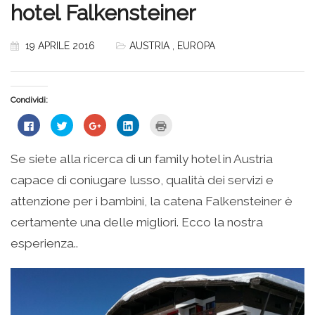
hotel Falkensteiner
19 APRILE 2016
AUSTRIA
,
EUROPA
Condividi:
Fai
Fai
Fai
Fai
Fai
clic
clic
clic
clic
clic
per
qui
qui
qui
qui
condividere
per
per
per
per
su
condividere
condividere
condividere
stampare
Se siete alla ricerca di un family hotel in Austria
Facebook
su
su
su
(Si
(Si
Twitter
Google+
LinkedIn
apre
capace di coniugare lusso, qualità dei servizi e
apre
(Si
(Si
(Si
in
in
apre
apre
apre
una
una
in
in
in
nuova
attenzione per i bambini, la catena Falkensteiner è
nuova
una
una
una
finestra)
finestra)
nuova
nuova
nuova
certamente una delle migliori. Ecco la nostra
finestra)
finestra)
finestra)
esperienza..