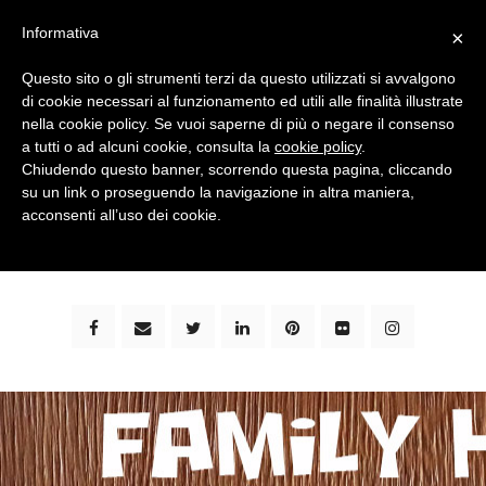
Informativa
×
Questo sito o gli strumenti terzi da questo utilizzati si avvalgono
di cookie necessari al funzionamento ed utili alle finalità illustrate
nella cookie policy. Se vuoi saperne di più o negare il consenso
a tutti o ad alcuni cookie, consulta la
cookie policy
.
Chiudendo questo banner, scorrendo questa pagina, cliccando
su un link o proseguendo la navigazione in altra maniera,
bimbi e viaggi - family travel blog: community #1 in
acconsenti all’uso dei cookie.
italia e guida completa per viaggiare con i bambini -
by milena marchioni