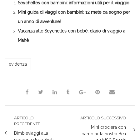
Seychelles con bambini: informazioni utili per il viaggio
una
in
in
in
nuova
nuova
una
una
una
finestra)
finestra)
nuova
nuova
nuova
Mini guida di viaggi con bambini: 12 mete da sogno per
finestra)
finestra)
finestra)
un anno di avventure!
Vacanza alle Seychelles con bebè: diario di viaggio a
Mahè
*Laura*
evidenza
ARTICOLO
ARTICOLO SUCCESSIVO
PRECEDENTE
Mini crociera con
Bimbieviaggi alla
bambini: la nostra Bea
scoperta della Sicilia