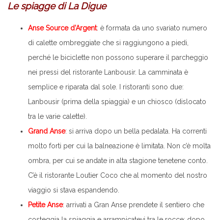
Le spiagge di La Digue
Anse Source d’Argent
: è formata da uno svariato numero
di calette ombreggiate che si raggiungono a piedi,
perché le biciclette non possono superare il parcheggio
nei pressi del ristorante Lanbousir. La camminata è
semplice e riparata dal sole. I ristoranti sono due:
Lanbousir (prima della spiaggia) e un chiosco (dislocato
tra le varie calette).
Grand Anse
: si arriva dopo un bella pedalata. Ha correnti
molto forti per cui la balneazione è limitata. Non c’è molta
ombra, per cui se andate in alta stagione tenetene conto.
C’è il ristorante Loutier Coco che al momento del nostro
viaggio si stava espandendo.
Petite Anse
: arrivati a Gran Anse prendete il sentiero che
costeggia la spiaggia e arrampicatevi tra le rocce; dopo