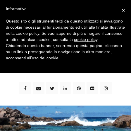
Informativa
×
Questo sito o gli strumenti terzi da questo utilizzati si avvalgono
di cookie necessari al funzionamento ed utili alle finalità illustrate
nella cookie policy. Se vuoi saperne di più o negare il consenso
a tutti o ad alcuni cookie, consulta la
cookie policy
.
Chiudendo questo banner, scorrendo questa pagina, cliccando
su un link o proseguendo la navigazione in altra maniera,
bimbi e viaggi - family travel blog: community #1 in
acconsenti all’uso dei cookie.
italia e guida completa per viaggiare con i bambini -
by milena marchioni