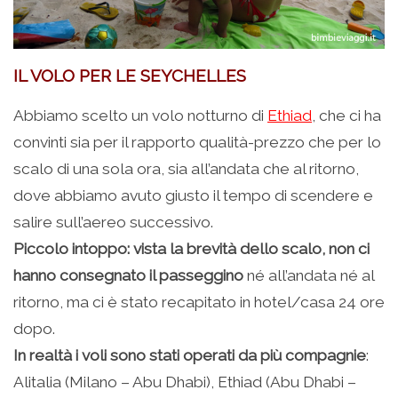
IL VOLO PER LE SEYCHELLES
Abbiamo scelto un volo notturno di
Ethiad
, che ci ha
convinti sia per il rapporto qualità-prezzo che per lo
scalo di una sola ora, sia all’andata che al ritorno,
dove abbiamo avuto giusto il tempo di scendere e
salire sull’aereo successivo.
Piccolo intoppo: vista la brevità dello scalo, non ci
hanno consegnato il passeggino
né all’andata né al
ritorno, ma ci è stato recapitato in hotel/casa 24 ore
dopo.
In realtà i voli sono stati operati da più compagnie
:
Alitalia (Milano – Abu Dhabi), Ethiad (Abu Dhabi –