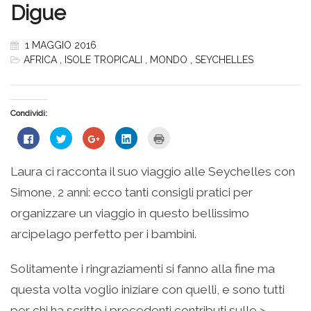
Digue
1 MAGGIO 2016
AFRICA
,
ISOLE TROPICALI
,
MONDO
,
SEYCHELLES
Condividi:
Fai
Fai
Fai
Fai
Fai
clic
clic
clic
clic
clic
per
qui
qui
qui
qui
condividere
per
per
per
per
su
condividere
condividere
condividere
stampare
Laura ci racconta il suo viaggio alle Seychelles con
Facebook
su
su
su
(Si
(Si
Twitter
Google+
LinkedIn
apre
Simone, 2 anni: ecco tanti consigli pratici per
apre
(Si
(Si
(Si
in
in
apre
apre
apre
una
una
in
in
in
nuova
organizzare un viaggio in questo bellissimo
nuova
una
una
una
finestra)
finestra)
nuova
nuova
nuova
arcipelago perfetto per i bambini.
finestra)
finestra)
finestra)
Solitamente i ringraziamenti si fanno alla fine ma
questa volta voglio iniziare con quelli, e sono tutti
per chi ha scritto i precedenti contributi sulle >