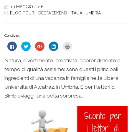
10 MAGGIO 2016
BLOG TOUR
,
IDEE WEEKEND
,
ITALIA
,
UMBRIA
Condividi:
Fai
Fai
Fai
Fai
Fai
clic
clic
clic
clic
clic
per
qui
qui
qui
qui
condividere
per
per
per
per
su
condividere
condividere
condividere
stampare
Natura, divertimento, creatività, apprendimento e
Facebook
su
su
su
(Si
(Si
Twitter
Google+
LinkedIn
apre
tempo di qualità assieme: sono questi i principali
apre
(Si
(Si
(Si
in
in
apre
apre
apre
una
una
in
in
in
nuova
ingredienti di una vacanza in famiglia nella Libera
nuova
una
una
una
finestra)
finestra)
nuova
nuova
nuova
Università di Alcatraz, in Umbria. E per i lettori di
finestra)
finestra)
finestra)
Bimbieviaggi, una bella sorpresa…