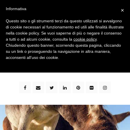
Informativa
×
Questo sito o gli strumenti terzi da questo utilizzati si avvalgono
di cookie necessari al funzionamento ed utili alle finalità illustrate
nella cookie policy. Se vuoi saperne di più o negare il consenso
a tutti o ad alcuni cookie, consulta la
cookie policy
.
Chiudendo questo banner, scorrendo questa pagina, cliccando
su un link o proseguendo la navigazione in altra maniera,
bimbi e viaggi - family travel blog: community #1 in
acconsenti all’uso dei cookie.
italia e guida completa per viaggiare con i bambini -
by milena marchioni