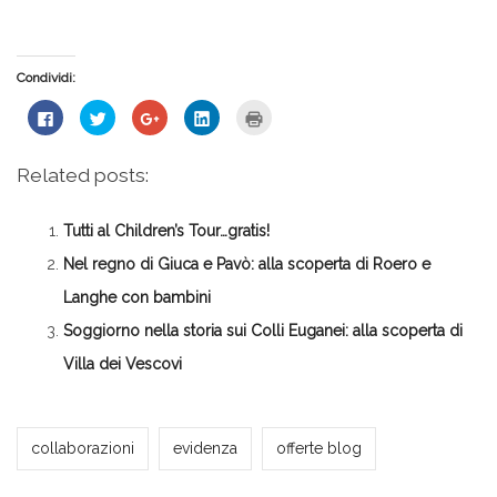
Condividi:
Fai
Fai
Fai
Fai
Fai
clic
clic
clic
clic
clic
per
qui
qui
qui
qui
condividere
per
per
per
per
su
condividere
condividere
condividere
stampare
Related posts:
Facebook
su
su
su
(Si
(Si
Twitter
Google+
LinkedIn
apre
apre
(Si
(Si
(Si
in
in
apre
apre
apre
una
Tutti al Children’s Tour…gratis!
una
in
in
in
nuova
nuova
una
una
una
finestra)
finestra)
nuova
nuova
nuova
Nel regno di Giuca e Pavò: alla scoperta di Roero e
finestra)
finestra)
finestra)
Langhe con bambini
Soggiorno nella storia sui Colli Euganei: alla scoperta di
Villa dei Vescovi
Milena Marchioni
collaborazioni
evidenza
offerte blog