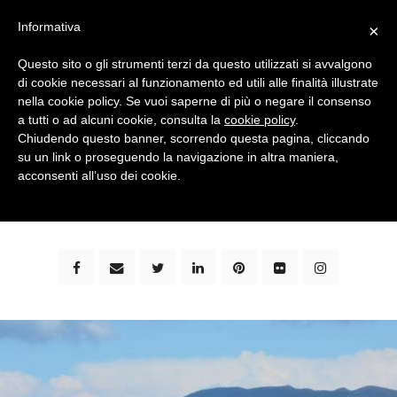
Informativa
×
Questo sito o gli strumenti terzi da questo utilizzati si avvalgono
di cookie necessari al funzionamento ed utili alle finalità illustrate
nella cookie policy. Se vuoi saperne di più o negare il consenso
a tutti o ad alcuni cookie, consulta la
cookie policy
.
Chiudendo questo banner, scorrendo questa pagina, cliccando
su un link o proseguendo la navigazione in altra maniera,
bimbi e viaggi - family travel blog: community #1 in
acconsenti all’uso dei cookie.
italia e guida completa per viaggiare con i bambini -
by milena marchioni