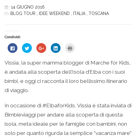
14 GIUGNO 2016
BLOG TOUR
,
IDEE WEEKEND
,
ITALIA
,
TOSCANA
Condividi:
Fai
Fai
Fai
Fai
Fai
clic
clic
clic
clic
clic
per
qui
qui
qui
qui
condividere
per
per
per
per
su
condividere
condividere
condividere
stampare
Vissia, la super mamma blogger di Marche for Kids,
Facebook
su
su
su
(Si
(Si
Twitter
Google+
LinkedIn
apre
è andata alla scoperta dell’Isola d’Elba con i suoi
apre
(Si
(Si
(Si
in
in
apre
apre
apre
una
una
in
in
in
nuova
bimbi, e oggi ci racconta il loro bellissimo itinerario
nuova
una
una
una
finestra)
finestra)
nuova
nuova
nuova
di viaggio.
finestra)
finestra)
finestra)
In occasione di #ElbaforKids, Vissia è stata inviata di
Bimbieviaggi per andare alla scoperta di questa
isola, meta ideale per le famiglie con bambini, non
solo per quanto rigurda la semplice “vacanza mare”