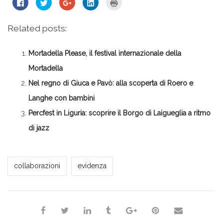
Fai
Fai
Fai
Fai
Fai
clic
clic
clic
clic
clic
per
qui
qui
qui
qui
condividere
per
per
per
per
su
condividere
condividere
condividere
stampare
Related posts:
Facebook
su
su
su
(Si
(Si
Twitter
Google+
LinkedIn
apre
apre
(Si
(Si
(Si
in
in
apre
apre
apre
una
Mortadella Please, il festival internazionale della
una
in
in
in
nuova
nuova
una
una
una
finestra)
finestra)
nuova
nuova
nuova
Mortadella
finestra)
finestra)
finestra)
Nel regno di Giuca e Pavò: alla scoperta di Roero e
Langhe con bambini
Percfest in Liguria: scoprire il Borgo di Laigueglia a ritmo
di jazz
Vissia
collaborazioni
evidenza