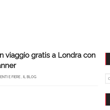
un viaggio gratis a Londra con
anner
Ri
ENTI E FIERE
,
IL BLOG
per