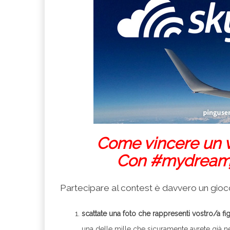
Come vincere un v
Con #mydreamj
Partecipare al contest è davvero un gioc
scattate una foto che rappresenti vostro/a fig
una delle mille che sicuramente avrete già n