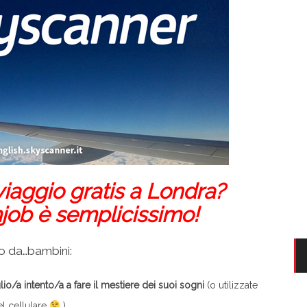
iaggio gratis a Londra?
ob è semplicissimo!
o da…bambini:
lio/a intento/a a fare il mestiere dei suoi sogni
(o utilizzate
el cellulare
)