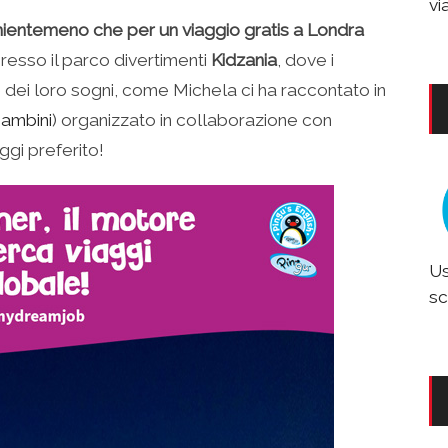
vi
ire nientemeno che per un viaggio gratis a Londra
presso il parco divertimenti
Kidzania
, dove i
dei loro sogni, come Michela ci ha raccontato in
bambini
) organizzato in collaborazione con
ggi preferito!
Us
sc