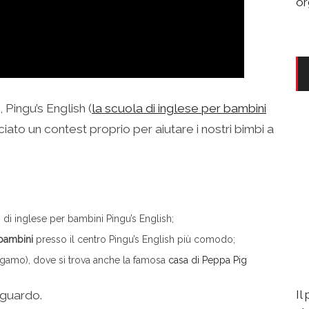
or
Pingu’s English (
la scuola di inglese per bambini
nciato un contest proprio per aiutare i nostri bimbi a
 di inglese per bambini Pingu’s English;
 bambini
presso il centro Pingu’s English più comodo;
gamo), dove si trova anche la famosa
casa di Peppa Pig
Il
iguardo.