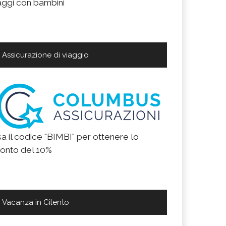
aggi con bambini
Assicurazione di viaggio
a il codice "BIMBI" per ottenere lo
onto del 10%
Vacanza in Cilento