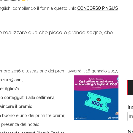
nglish, compilando il form a questo link:
CONCORSO PINGU’S
na e realizzare qualche piccolo grande sogno, che
embre 2016 e l’estrazione dei premi avverrà il 16
gennaio 2017;
 1 a 13 anni
;
er figlio/a
;
sorteggiati 1 alla settimana,
In
vincere il premio!
 buono e uno dei primi tre premi;
la presenza del notaio;
N