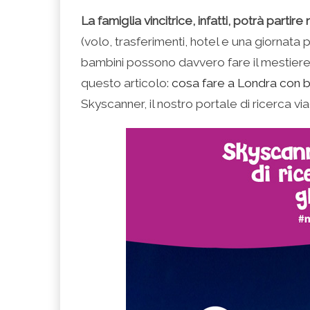
La famiglia vincitrice, infatti, potrà part
(volo, trasferimenti, hotel e una giornata 
bambini possono davvero fare il mestiere 
questo articolo:
cosa fare a Londra con 
Skyscanner, il nostro portale di ricerca via