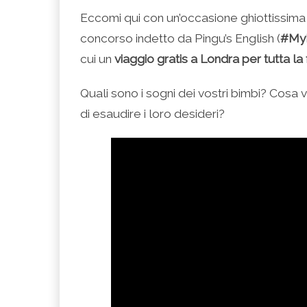
condividere
per
per
per
per
su
condividere
condividere
condividere
stampare
Eccomi qui con un’occasione ghiottissima 
Facebook
su
su
su
(Si
(Si
Twitter
Google+
LinkedIn
apre
concorso indetto da Pingu’s English (
#My
apre
(Si
(Si
(Si
in
in
apre
apre
apre
una
una
in
in
in
nuova
cui un
viaggio gratis a Londra per tutta la
nuova
una
una
una
finestra)
finestra)
nuova
nuova
nuova
finestra)
finestra)
finestra)
Quali sono i sogni dei vostri bimbi? Cosa
di esaudire i loro desideri?