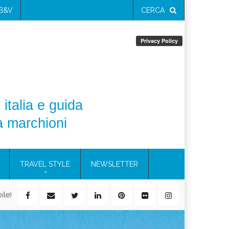
 B&V
CERCA
 italia e guida
a marchioni
TRAVEL STYLE
NEWSLETTER
ile)