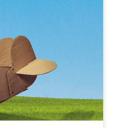
ferta migliore?
 lo sconto Columbus supera il 21%