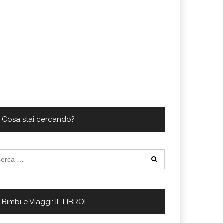
Cosa stai cercando?
cerca
:
Bimbi e Viaggi: IL LIBRO!