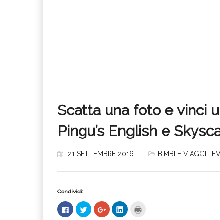
Scatta una foto e vinci 
Pingu’s English e Skysc
21 SETTEMBRE 2016
BIMBI E VIAGGI
,
EV
Condividi:
Fai
Fai
Fai
Fai
Fai
clic
clic
clic
clic
clic
per
qui
qui
qui
qui