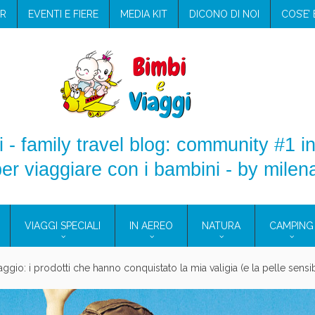
R
EVENTI E FIERE
MEDIA KIT
DICONO DI NOI
COS’E’
 - family travel blog: community #1 in
er viaggiare con i bambini - by milen
VIAGGI SPECIALI
IN AEREO
NATURA
CAMPING
aggio: i prodotti che hanno conquistato la mia valigia (e la pelle sensib
onne 2026: vieni alle Eolie e a Pantelleria!
Villaggio per famiglie in Cilento: il Blue Marine di Marina di Camerota