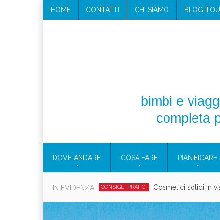
HOME
CONTATTI
CHI SIAMO
BLOG TOU
bimbi e viaggi
completa p
DOVE ANDARE
COSA FARE
PIANIFICARE
Cosmetici solidi in vi
IN EVIDENZA
CONSIGLI PRATICI
Viaggi per d
EOLIE
CAMPANIA