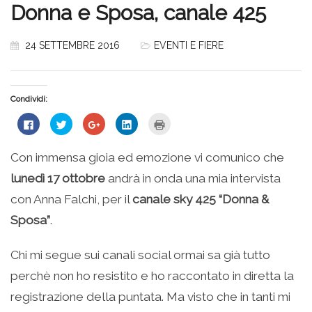
Donna e Sposa, canale 425
24 SETTEMBRE 2016
EVENTI E FIERE
Condividi:
Fai
Fai
Fai
Fai
Fai
clic
clic
clic
clic
clic
per
qui
qui
qui
qui
condividere
per
per
per
per
su
condividere
condividere
condividere
stampare
Con immensa gioia ed emozione vi comunico che
Facebook
su
su
su
(Si
(Si
Twitter
Google+
LinkedIn
apre
lunedì 17 ottobre
andrà in onda una mia intervista
apre
(Si
(Si
(Si
in
in
apre
apre
apre
una
una
in
in
in
nuova
con Anna Falchi, per il
canale sky 425 “Donna &
nuova
una
una
una
finestra)
finestra)
nuova
nuova
nuova
Sposa”
.
finestra)
finestra)
finestra)
Chi mi segue sui canali social ormai sa già tutto
perchè non ho resistito e ho raccontato in diretta la
registrazione della puntata. Ma visto che in tanti mi