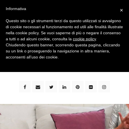
Informativa
×
Questo sito o gli strumenti terzi da questo utilizzati si avvalgono
di cookie necessari al funzionamento ed utili alle finalità illustrate
nella cookie policy. Se vuoi saperne di più o negare il consenso
a tutti o ad alcuni cookie, consulta la
cookie policy
.
Chiudendo questo banner, scorrendo questa pagina, cliccando
su un link o proseguendo la navigazione in altra maniera,
bimbi e viaggi - family travel blog: community #1 in
acconsenti all’uso dei cookie.
italia e guida completa per viaggiare con i bambini -
by milena marchioni