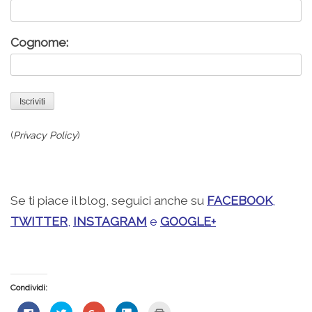
Cognome:
(
Privacy Policy
)
Se ti piace il blog, seguici anche su
FACEBOOK
,
TWITTER
,
INSTAGRAM
e
GOOGLE+
Condividi:
Fai
Fai
Fai
Fai
Fai