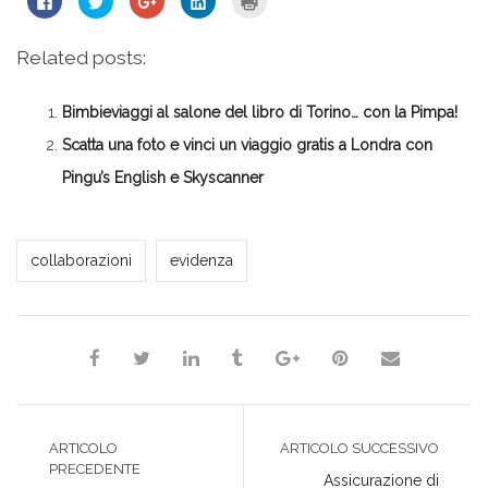
clic
clic
clic
clic
clic
per
qui
qui
qui
qui
condividere
per
per
per
per
su
condividere
condividere
condividere
stampare
Related posts:
Facebook
su
su
su
(Si
(Si
Twitter
Google+
LinkedIn
apre
apre
(Si
(Si
(Si
in
in
apre
apre
apre
una
Bimbieviaggi al salone del libro di Torino… con la Pimpa!
una
in
in
in
nuova
nuova
una
una
una
finestra)
finestra)
nuova
nuova
nuova
Scatta una foto e vinci un viaggio gratis a Londra con
finestra)
finestra)
finestra)
Pingu’s English e Skyscanner
Milena Marchioni
collaborazioni
evidenza
ARTICOLO
ARTICOLO SUCCESSIVO
PRECEDENTE
Assicurazione di