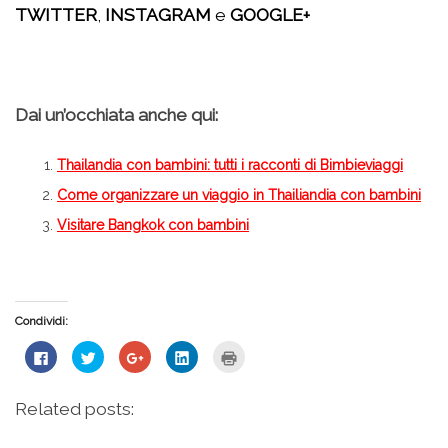
TWITTER
,
INSTAGRAM
e
GOOGLE+
Dai un’occhiata anche qui:
Thailandia con bambini: tutti i racconti di Bimbieviaggi
Come organizzare un viaggio in Thailiandia con bambini
Visitare Bangkok con bambini
Condividi:
Fai
Fai
Fai
Fai
Fai
clic
clic
clic
clic
clic
per
qui
qui
qui
qui
condividere
per
per
per
per
su
condividere
condividere
condividere
stampare
Related posts:
Facebook
su
su
su
(Si
(Si
Twitter
Google+
LinkedIn
apre
apre
(Si
(Si
(Si
in