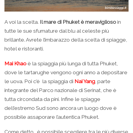
A voi la scelta.
Il mare di Phuket è meraviglioso
in
tutte le sue sfumature dal blu al celeste più
brillante. Avrete l’imbarazzo della scelta di spiagge,
hotel e ristoranti.
Mai Khao
è la spiaggia più lunga di tutta Phuket,
dove le tartarughe vengono ogni anno a depositare
le uova. Poi c’è la spiaggia di
Nai Yang
, parte
integrante del Parco nazionale di Serinat, che è
tutta circondata da pini. Infine le spiagge
dell’estremo Sud sono ancora un luogo dove è
possibile assaporare l’autentica Phuket.
Come detto, è possibile scegliere tra le più diverse