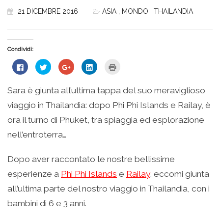
21 DICEMBRE 2016
ASIA
,
MONDO
,
THAILANDIA
Condividi:
Fai
Fai
Fai
Fai
Fai
clic
clic
clic
clic
clic
per
qui
qui
qui
qui
condividere
per
per
per
per
su
condividere
condividere
condividere
stampare
Sara è giunta all’ultima tappa del suo meraviglioso
Facebook
su
su
su
(Si
(Si
Twitter
Google+
LinkedIn
apre
viaggio in Thailandia: dopo Phi Phi Islands e Railay, è
apre
(Si
(Si
(Si
in
in
apre
apre
apre
una
una
in
in
in
nuova
ora il turno di Phuket, tra spiaggia ed esplorazione
nuova
una
una
una
finestra)
finestra)
nuova
nuova
nuova
nell’entroterra…
finestra)
finestra)
finestra)
Dopo aver raccontato le nostre bellissime
esperienze a
Phi Phi Islands
e
Railay
, eccomi giunta
all’ultima parte del nostro viaggio in Thailandia, con i
bambini di 6 e 3 anni.