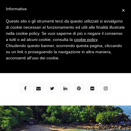
Informativa
×
Questo sito o gli strumenti terzi da questo utilizzati si avvalgono
di cookie necessari al funzionamento ed utili alle finalità illustrate
nella cookie policy. Se vuoi saperne di più o negare il consenso
a tutti o ad alcuni cookie, consulta la
cookie policy
.
Chiudendo questo banner, scorrendo questa pagina, cliccando
su un link o proseguendo la navigazione in altra maniera,
bimbi e viaggi - family travel blog: community #1 in
acconsenti all’uso dei cookie.
italia e guida completa per viaggiare con i bambini -
by milena marchioni