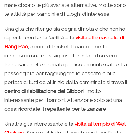
mare ci sono le più svariate alternative. Molte sono
le attività per bambini ed i luoghi di interesse.
Una gita che ritengo sia degna di nota e che non ho
reperito con tanta facilità è la
visita alle cascate di
Bang Pae
, a nord di Phuket. Il parco è bello,
immerso in una meravigliosa foresta ed un vero
toccasana nelle giornate particolarmente calde. La
passeggiata per raggiungere le cascate è alla
portata di tutti ed all’inizio della camminata si trova il
centro di riabilitazione dei Gibboni
, molto
interessante per i bambini. Attenzione solo ad una
cosa:
ricordate il repellente per le zanzare
Un’altra gita interessante è la
visita al tempio di Wat
Chalong
. Sono moltissimi i templi sparsi per l’isola