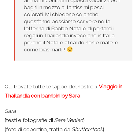
animali incontrati in questa vacanza ed i
bagni in mezzo ai tantissimi pesci
colorati. Mi chiedono se anche
quest’anno possiamo scrivere nella
letterina di Babbo Natale di portarci i
regali in Thailandia invece che in Italia
perché il Natale al caldo non è male…e
come biasimarli!!
Qui trovate tutte le tappe del nostro >
Viaggio in
Thailandia con bambini by Sara
Sara
{
testi e fotografie di
Sara Venieri
}
{foto di copertina, tratta da
Shutterstock
}