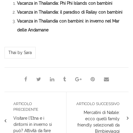
in
apre
apre
apre
una
Vacanza in Thailandia: Phi Phi Islands con bambini
una
in
in
in
nuova
nuova
una
una
una
finestra)
finestra)
nuova
nuova
nuova
Vacanza in Thailandia: il paradiso di Railay con bambini
finestra)
finestra)
finestra)
Vacanza in Thailandia con bambini: in inverno nel Mar
delle Andamane
*Sara*
Thai by Sara
ARTICOLO
ARTICOLO SUCCESSIVO
PRECEDENTE
Mercatini di Natale:
Visitare l'Etna e i
ecco quelli family
dintorni in inverno si
friendly selezionati da
può? Attività da fare
Bimbieviaggi