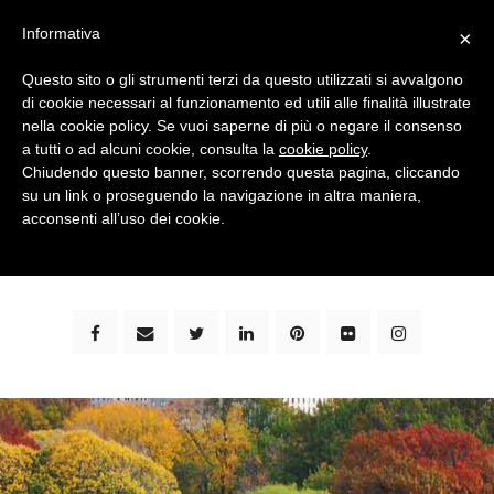
Informativa
×
Questo sito o gli strumenti terzi da questo utilizzati si avvalgono
di cookie necessari al funzionamento ed utili alle finalità illustrate
nella cookie policy. Se vuoi saperne di più o negare il consenso
a tutti o ad alcuni cookie, consulta la
cookie policy
.
Chiudendo questo banner, scorrendo questa pagina, cliccando
su un link o proseguendo la navigazione in altra maniera,
bimbi e viaggi - family travel blog: community #1 in
acconsenti all’uso dei cookie.
italia e guida completa per viaggiare con i bambini -
by milena marchioni