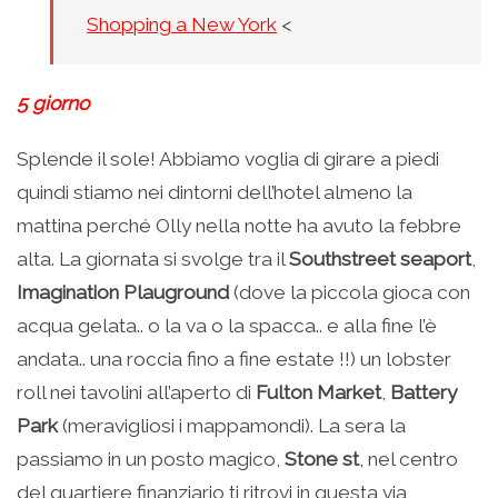
Shopping a New York
<
5 giorno
Splende il sole! Abbiamo voglia di girare a piedi
quindi stiamo nei dintorni dell’hotel almeno la
mattina perché Olly nella notte ha avuto la febbre
alta. La giornata si svolge tra il
Southstreet seaport
,
Imagination Plauground
(dove la piccola gioca con
acqua gelata.. o la va o la spacca.. e alla fine l’è
andata.. una roccia fino a fine estate !!) un lobster
roll nei tavolini all’aperto di
Fulton Market
,
Battery
Park
(meravigliosi i mappamondi). La sera la
passiamo in un posto magico,
Stone st
, nel centro
del quartiere finanziario ti ritrovi in questa via