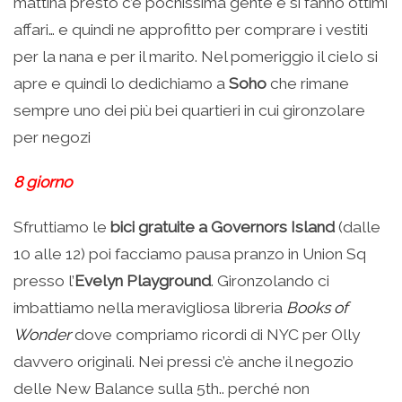
mattina presto c’è pochissima gente e si fanno ottimi
affari… e quindi ne approfitto per comprare i vestiti
per la nana e per il marito. Nel pomeriggio il cielo si
apre e quindi lo dedichiamo a
Soho
che rimane
sempre uno dei più bei quartieri in cui gironzolare
per negozi
8 giorno
Sfruttiamo le
bici gratuite a Governors Island
(dalle
10 alle 12) poi facciamo pausa pranzo in Union Sq
presso l’
Evelyn Playground
. Gironzolando ci
imbattiamo nella meravigliosa libreria
Books of
Wonder
dove compriamo ricordi di NYC per Olly
davvero originali. Nei pressi c’è anche il negozio
delle New Balance sulla 5th.. perché non