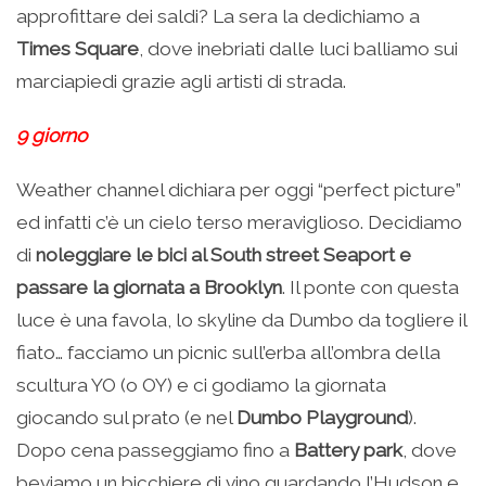
approfittare dei saldi? La sera la dedichiamo a
Times Square
, dove inebriati dalle luci balliamo sui
marciapiedi grazie agli artisti di strada.
9 giorno
Weather channel dichiara per oggi “perfect picture”
ed infatti c’è un cielo terso meraviglioso. Decidiamo
di
noleggiare le bici al South street Seaport e
passare la giornata a Brooklyn
. Il ponte con questa
luce è una favola, lo skyline da Dumbo da togliere il
fiato… facciamo un picnic sull’erba all’ombra della
scultura YO (o OY) e ci godiamo la giornata
giocando sul prato (e nel
Dumbo Playground
).
Dopo cena passeggiamo fino a
Battery park
, dove
beviamo un bicchiere di vino guardando l’Hudson e