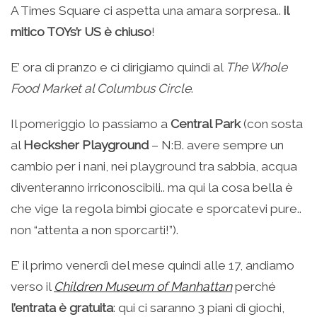
A Times Square ci aspetta una amara sorpresa..
il
mitico TOYs’r US è chiuso
!
E’ ora di pranzo e ci dirigiamo quindi al
The Whole
Food Market al Columbus Circle
.
Il pomeriggio lo passiamo a
Central Park
(con sosta
al
Hecksher Playground
– N:B. avere sempre un
cambio per i nani, nei playground tra sabbia, acqua
diventeranno irriconoscibili.. ma qui la cosa bella è
che vige la regola bimbi giocate e sporcatevi pure..
non “attenta a non sporcarti!”).
E’ il primo venerdì del mese quindi alle 17, andiamo
verso il
Children Museum of Manhattan
perché
l’entrata è gratuita
: qui ci saranno 3 piani di giochi,