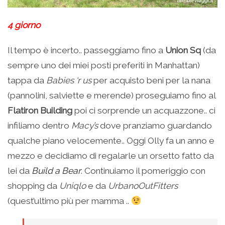
4 giorno
Il tempo è incerto.. passeggiamo fino a
Union Sq
(da
sempre uno dei miei posti preferiti in Manhattan)
tappa da
Babies ‘r us
per acquisto beni per la nana
(pannolini, salviette e merende) proseguiamo fino al
Flatiron Building
poi ci sorprende un acquazzone.. ci
infiliamo dentro
Macy’s
dove pranziamo guardando
qualche piano velocemente.. Oggi Olly fa un anno e
mezzo e decidiamo di regalarle un orsetto fatto da
lei da
Build a Bear
. Continuiamo il pomeriggio con
shopping da
Uniqlo
e da
UrbanoOutFitters
(quest’ultimo più per mamma ..