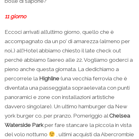
bolle di sapone?
11 giorno
Eccoci arrivati all’ultimo giorno, quello che è
accompagnato da un po’ di amarezza (almeno per
noi..) all’Hotel abbiamo chiesto il late check out
perché abbiamo l’aereo alle 22. Vogliamo goderci a
pieno anche questa giornata. La dedichiamo a
percorrele la
Highline
(una vecchia ferrovia che è
diventata una passeggiata sopraelevata con punti
panoramici e zone con installazioni artistiche
davvero singolare). Un ultimo hamburger da New
york burger co. per pranzo. Pomeriggio al
Chelsea
Waterside Park
per fare stancare la piccola in vista
del volo notturno
, ultimi acquisti da Abercrombie