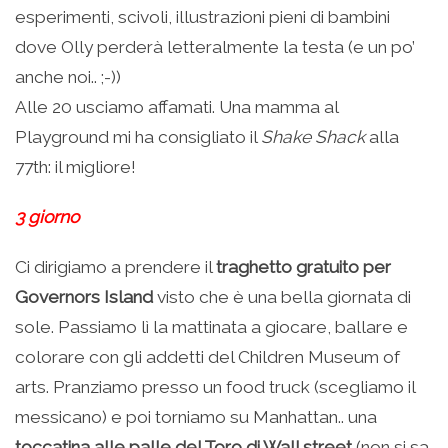
esperimenti, scivoli, illustrazioni pieni di bambini
dove Olly perderà letteralmente la testa (e un po’
anche noi.. ;-))
Alle 20 usciamo affamati. Una mamma al
Playground mi ha consigliato il
Shake Shack
alla
77th: il migliore!
3 giorno
Ci dirigiamo a prendere il
traghetto gratuito per
Governors Island
visto che è una bella giornata di
sole. Passiamo lì la mattinata a giocare, ballare e
colorare con gli addetti del Children Museum of
arts. Pranziamo presso un food truck (scegliamo il
messicano) e poi torniamo su Manhattan.. una
toccatina alle palle del Toro di Wall street
(non si sa