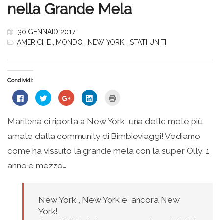
nella Grande Mela
30 GENNAIO 2017
AMERICHE
,
MONDO
,
NEW YORK
,
STATI UNITI
Condividi:
Fai
Fai
Fai
Fai
Fai
clic
clic
clic
clic
clic
per
qui
qui
qui
qui
condividere
per
per
per
per
su
condividere
condividere
condividere
stampare
Marilena ci riporta a New York, una delle mete più
Facebook
su
su
su
(Si
(Si
Twitter
Google+
LinkedIn
apre
amate dalla community di Bimbieviaggi! Vediamo
apre
(Si
(Si
(Si
in
in
apre
apre
apre
una
una
in
in
in
nuova
come ha vissuto la grande mela con la super Olly, 1
nuova
una
una
una
finestra)
finestra)
nuova
nuova
nuova
anno e mezzo…
finestra)
finestra)
finestra)
New York , New York e ancora New
York!