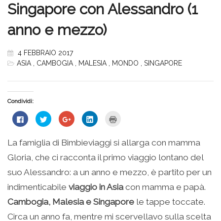
Singapore con Alessandro (1
anno e mezzo)
4 FEBBRAIO 2017
ASIA
,
CAMBOGIA
,
MALESIA
,
MONDO
,
SINGAPORE
Condividi:
Fai
Fai
Fai
Fai
Fai
clic
clic
clic
clic
clic
per
qui
qui
qui
qui
condividere
per
per
per
per
su
condividere
condividere
condividere
stampare
La famiglia di Bimbieviaggi si allarga con mamma
Facebook
su
su
su
(Si
(Si
Twitter
Google+
LinkedIn
apre
Gloria, che ci racconta il primo viaggio lontano del
apre
(Si
(Si
(Si
in
in
apre
apre
apre
una
una
in
in
in
nuova
suo Alessandro: a un anno e mezzo, è partito per un
nuova
una
una
una
finestra)
finestra)
nuova
nuova
nuova
indimenticabile
viaggio in Asia
con mamma e papà.
finestra)
finestra)
finestra)
Cambogia, Malesia e Singapore
le tappe toccate.
Circa un anno fa, mentre mi scervellavo sulla scelta