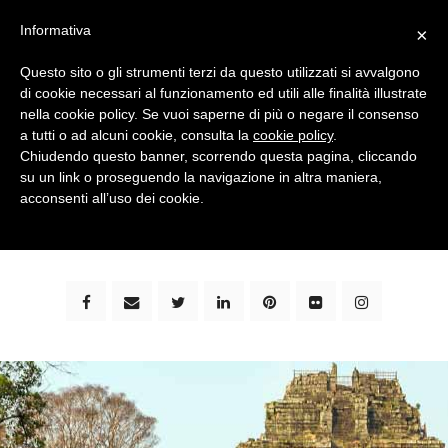
Informativa
×
Questo sito o gli strumenti terzi da questo utilizzati si avvalgono
di cookie necessari al funzionamento ed utili alle finalità illustrate
nella cookie policy. Se vuoi saperne di più o negare il consenso
a tutti o ad alcuni cookie, consulta la
cookie policy
.
Chiudendo questo banner, scorrendo questa pagina, cliccando
su un link o proseguendo la navigazione in altra maniera,
bimbi e viaggi - family travel blog: community #1 in
acconsenti all’uso dei cookie.
italia e guida completa per viaggiare con i bambini -
by milena marchioni