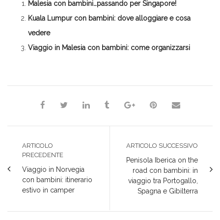
Malesia con bambini…passando per Singapore!
una
in
in
in
nuova
nuova
una
una
una
finestra)
finestra)
nuova
nuova
nuova
Kuala Lumpur con bambini: dove alloggiare e cosa
finestra)
finestra)
finestra)
vedere
Viaggio in Malesia con bambini: come organizzarsi
*Redazione*
ARTICOLO
ARTICOLO SUCCESSIVO
PRECEDENTE
Penisola Iberica on the
Viaggio in Norvegia
road con bambini: in
con bambini: itinerario
viaggio tra Portogallo,
estivo in camper
Spagna e Gibilterra