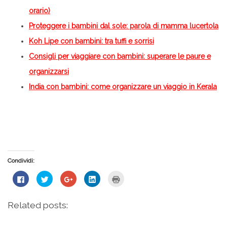
orario)
Proteggere i bambini dal sole: parola di mamma lucertola
Koh Lipe con bambini: tra tuffi e sorrisi
Consigli per viaggiare con bambini: superare le paure e
organizzarsi
India con bambini: come organizzare un viaggio in Kerala
Condividi:
Fai
Fai
Fai
Fai
Fai
clic
clic
clic
clic
clic
per
qui
qui
qui
qui
condividere
per
per
per
per
su
condividere
condividere
condividere
stampare
Related posts:
Facebook
su
su
su
(Si
(Si
Twitter
Google+
LinkedIn
apre
apre
(Si
(Si
(Si
in
in
apre
apre
apre
una