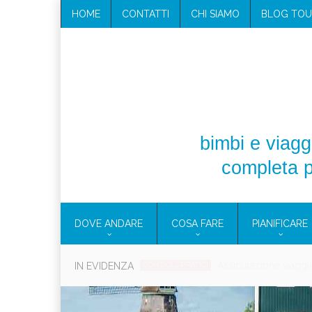
HOME
CONTATTI
CHI SIAMO
BLOG TOU
bimbi e viaggi
completa p
DOVE ANDARE
COSA FARE
PIANIFICARE
Cosmetici solidi in vi
IN EVIDENZA
CONSIGLI PRATICI
Viaggi per d
EOLIE
CAMPANIA