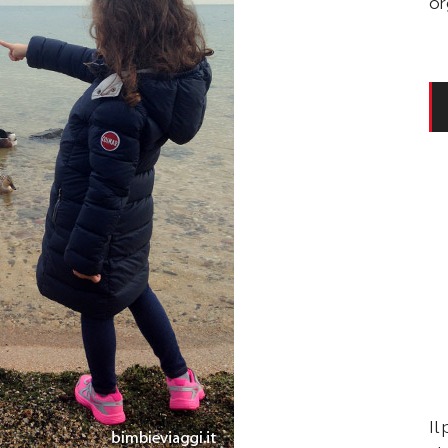
or
Il