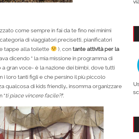
vi
izzato come sempre in fai da te fino nei minimi
categoria di viaggiatori precisetti, pianificatori
le tappe alla toilette
), con
tante attività per la
zava dicendo “ la mia missione in programma di
 a gran voce- è la nazione dei bimbi, dove tutti
n i loro tanti figli e che persino il più piccolo
Us
za qualcosa di kids friendly… insomma organizzare
sc
n “
ti piace vincere facile?!
”.