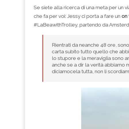
condividere
per
per
per
per
su
condividere
condividere
condividere
stampare
Se siete alla ricerca di una meta per un 
Facebook
su
su
su
(Si
(Si
Twitter
Google+
LinkedIn
apre
che fa per voi: Jessy ci porta a fare un
on 
apre
(Si
(Si
(Si
in
in
apre
apre
apre
una
una
in
in
in
nuova
#LaBeawithTrolley, partendo da Amsterdam
nuova
una
una
una
finestra)
finestra)
nuova
nuova
nuova
finestra)
finestra)
finestra)
Rientrati da neanche 48 ore, sono 
carta subito tutto quello che abbi
lo stupore e la meraviglia sono an
anche se a dir la verità abbiamo 
diciamocela tutta, non li scordia