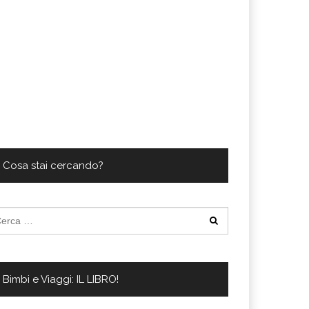
Cosa stai cercando?
cerca
:
Bimbi e Viaggi: IL LIBRO!