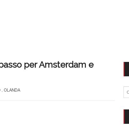
spasso per Amsterdam e
Ri
D
,
OLANDA
per