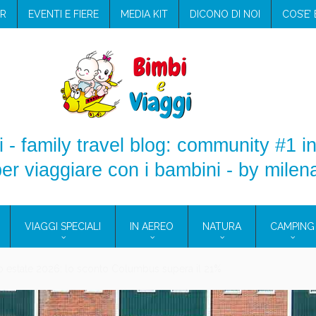
R
EVENTI E FIERE
MEDIA KIT
DICONO DI NOI
COS’E’
 - family travel blog: community #1 in
er viaggiare con i bambini - by milen
VIAGGI SPECIALI
IN AEREO
NATURA
CAMPING
aggio: i prodotti che hanno conquistato la mia valigia (e la pelle sensib
onne 2026: vieni alle Eolie e a Pantelleria!
Villaggio per famiglie in Cilento: il Blue Marine di Marina di Camerota