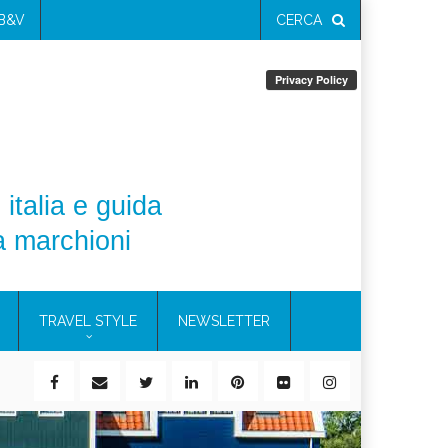
 B&V
CERCA
 italia e guida
a marchioni
TRAVEL STYLE
NEWSLETTER
ile)