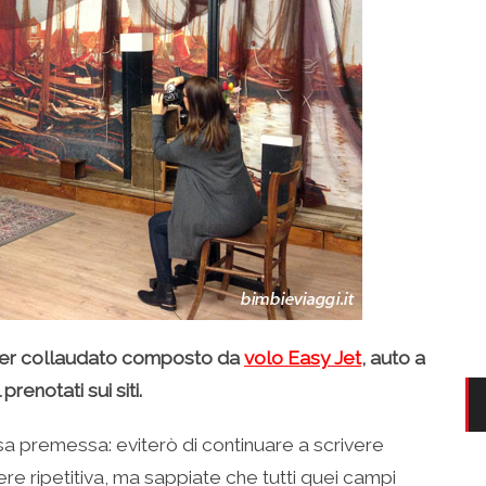
iper collaudato composto da
volo Easy Jet
, auto a
renotati sui siti.
a premessa: eviterò di continuare a scrivere
ere ripetitiva, ma sappiate che tutti quei campi