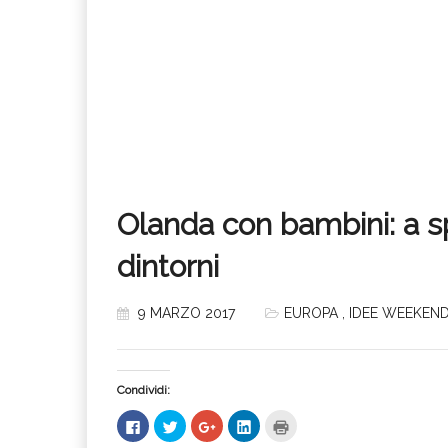
Olanda con bambini: a 
dintorni
9 MARZO 2017
EUROPA
,
IDEE WEEKEN
Condividi:
Fai
Fai
Fai
Fai
Fai
clic
clic
clic
clic
clic
per
qui
qui
qui
qui