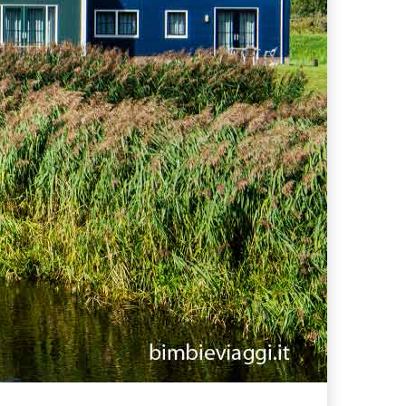
ferta migliore?
 lo sconto Columbus supera il 21%