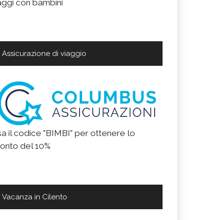
aggi con bambini
Assicurazione di viaggio
a il codice "BIMBI" per ottenere lo
onto del 10%
Vacanza in Cilento