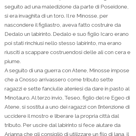
seguito ad una maledizione da parte di Poseidone,
si era invaghita di un toro. Il re Minosse, per
nascondere il figliastro, aveva fatto costruire da
Dedalo un labirinto. Dedalo e suo figlio Icaro erano
poi stati rinchiusi nello stesso labirinto, ma erano
riusciti a scappare costruendosi delle ali con cera e
piume.
A seguito di una guerra con Atene, Minosse impose
che a Cnosso arrivassero come tributo sette
ragazzi e sette fanciulle ateniesi da dare in pasto al
Minotauro. Al terzo invio, Teseo, figlio del re Egeo di
Atene, si sostituì a uno dei ragazzi con l’intenzione di
uccidere il mostro e liberare la propria città dal
tributo. Per uscire dal labirinto si fece aiutare da
Arianna che gli consigliò di utilizzare un filo di lana, il