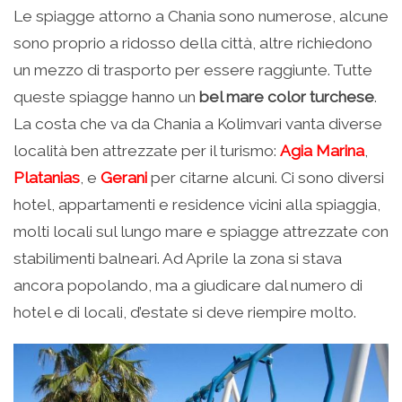
Le spiagge attorno a Chania sono numerose, alcune
sono proprio a ridosso della città, altre richiedono
un mezzo di trasporto per essere raggiunte. Tutte
queste spiagge hanno un
bel mare color turchese
.
La costa che va da Chania a Kolimvari vanta diverse
località ben attrezzate per il turismo:
Agia Marina
,
Platanias
, e
Gerani
per citarne alcuni. Ci sono diversi
hotel, appartamenti e residence vicini alla spiaggia,
molti locali sul lungo mare e spiagge attrezzate con
stabilimenti balneari. Ad Aprile la zona si stava
ancora popolando, ma a giudicare dal numero di
hotel e di locali, d’estate si deve riempire molto.