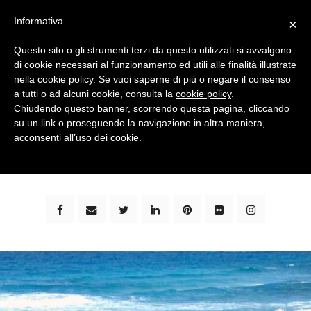
Informativa
×
Questo sito o gli strumenti terzi da questo utilizzati si avvalgono
di cookie necessari al funzionamento ed utili alle finalità illustrate
nella cookie policy. Se vuoi saperne di più o negare il consenso
a tutti o ad alcuni cookie, consulta la
cookie policy
.
Chiudendo questo banner, scorrendo questa pagina, cliccando
su un link o proseguendo la navigazione in altra maniera,
bimbi e viaggi - family travel blog: community #1 in
acconsenti all’uso dei cookie.
italia e guida completa per viaggiare con i bambini -
by milena marchioni