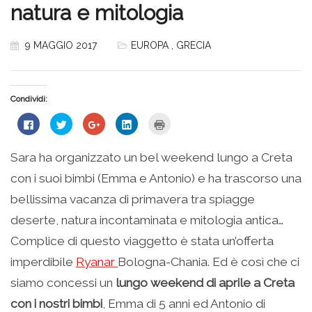
natura e mitologia
9 MAGGIO 2017
EUROPA
,
GRECIA
Condividi:
Fai
Fai
Fai
Fai
Fai
clic
clic
clic
clic
clic
per
qui
qui
qui
qui
condividere
per
per
per
per
su
condividere
condividere
condividere
stampare
Sara ha organizzato un bel weekend lungo a Creta
Facebook
su
su
su
(Si
(Si
Twitter
Google+
LinkedIn
apre
con i suoi bimbi (Emma e Antonio) e ha trascorso una
apre
(Si
(Si
(Si
in
in
apre
apre
apre
una
una
in
in
in
nuova
bellissima vacanza di primavera tra spiagge
nuova
una
una
una
finestra)
finestra)
nuova
nuova
nuova
deserte, natura incontaminata e mitologia antica…
finestra)
finestra)
finestra)
Complice di questo viaggetto è stata un’offerta
imperdibile
Ryanar
Bologna-Chania. Ed è così che ci
siamo concessi un
lungo weekend di aprile a Creta
con i nostri bimbi
, Emma di 5 anni ed Antonio di