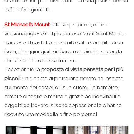
scatola e libri per i bimbi, oltre ad una piscina per un
tuffo a fine giornata.
St Michael’s Mount
si trova proprio lì, ed è la
versione inglese del più famoso Mont Saint Michel
francese. Il castello, costruito sulla sommità di un
isola, è raggiungibile in barca o a piedi a seconda
che ci sia alta o bassa marea.
Eccezionale la
proposta di visita pensata per i più
piccoli
: un gigante di pietra innamorato ha lasciato
sul monte del castello il suo cuore. Le bambine,
armate di foglio e matita e grazie ad indovinelli o
oggetti da trovare, si sono appassionate e hanno
ricevuto una medaglia a fine percorso!