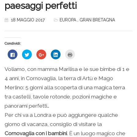
paesaggi perfetti
18 MAGGIO 2017
EUROPA
,
GRAN BRETAGNA
Condividi:
Fai
Fai
Fai
Fai
Fai
clic
clic
clic
clic
clic
per
qui
qui
qui
qui
condividere
per
per
per
per
su
condividere
condividere
condividere
stampare
Voliamo, con mamma Marilisa e le sue bimbe di 1 e
Facebook
su
su
su
(Si
(Si
Twitter
Google+
LinkedIn
apre
4 anni, in Cornovaglia, la terra di Artù e Mago
apre
(Si
(Si
(Si
in
in
apre
apre
apre
una
una
in
in
in
nuova
Merlino: 5 giorni alla scoperta di una magica terra
nuova
una
una
una
finestra)
finestra)
nuova
nuova
nuova
tra castelli, tavole rotonde, pozioni magiche e
finestra)
finestra)
finestra)
panorami perfetti…
Per chi va a Londra e può aggiungere qualche
giorno di vacanza, consiglio di visitare la
Cornovaglia con i bambini
. È un luogo magico che