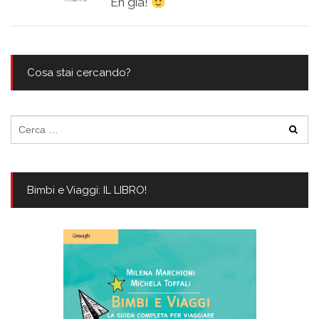
Eh già!
Cosa stai cercando?
Ricerca
per:
Bimbi e Viaggi: IL LIBRO!