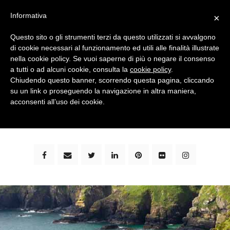
Informativa
×
Questo sito o gli strumenti terzi da questo utilizzati si avvalgono
di cookie necessari al funzionamento ed utili alle finalità illustrate
nella cookie policy. Se vuoi saperne di più o negare il consenso
a tutti o ad alcuni cookie, consulta la
cookie policy
.
Chiudendo questo banner, scorrendo questa pagina, cliccando
su un link o proseguendo la navigazione in altra maniera,
bimbi e viaggi - family travel blog: community #1 in
acconsenti all’uso dei cookie.
italia e guida completa per viaggiare con i bambini -
by milena marchioni