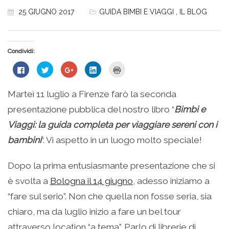
25 GIUGNO 2017
GUIDA BIMBI E VIAGGI
,
IL BLOG
Condividi:
Fai
Fai
Fai
Fai
Fai
clic
clic
clic
clic
clic
per
qui
qui
qui
qui
condividere
per
per
per
per
su
condividere
condividere
condividere
stampare
Marteì 11 luglio a Firenze farò la seconda
Facebook
su
su
su
(Si
(Si
Twitter
Google+
LinkedIn
apre
presentazione pubblica del nostro libro “
Bimbi e
apre
(Si
(Si
(Si
in
in
apre
apre
apre
una
una
in
in
in
nuova
Viaggi: la guida completa per viaggiare sereni con i
nuova
una
una
una
finestra)
finestra)
nuova
nuova
nuova
bambini
“. Vi aspetto in un luogo molto speciale!
finestra)
finestra)
finestra)
Dopo la prima entusiasmante presentazione che si
è svolta a
Bologna il 14 giugno
, adesso iniziamo a
“fare sul serio”. Non che quella non fosse seria, sia
chiaro, ma da luglio inizio a fare un bel tour
attraverso location “a tema”. Parlo di librerie di