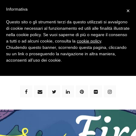
Informativa
×
Questo sito o gli strumenti terzi da questo utilizzati si avvalgono
di cookie necessari al funzionamento ed utili alle finalità illustrate
nella cookie policy. Se vuoi saperne di più o negare il consenso
a tutti o ad alcuni cookie, consulta la
cookie policy
.
Chiudendo questo banner, scorrendo questa pagina, cliccando
su un link o proseguendo la navigazione in altra maniera,
bimbi e viaggi - family travel blog: community #1 in
acconsenti all’uso dei cookie.
italia e guida completa per viaggiare con i bambini -
by milena marchioni