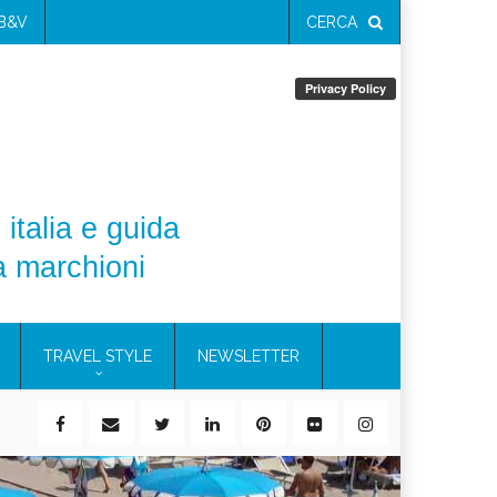
 B&V
CERCA
 italia e guida
a marchioni
TRAVEL STYLE
NEWSLETTER
ile)