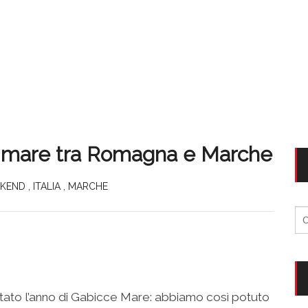
l mare tra Romagna e Marche
EKEND
,
ITALIA
,
MARCHE
Ri
per
tato l’anno di Gabicce Mare: abbiamo così potuto