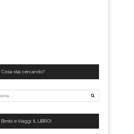
Cosa stai cercando?
cerca
:
Bimbi e Viaggi: IL LIBRO!