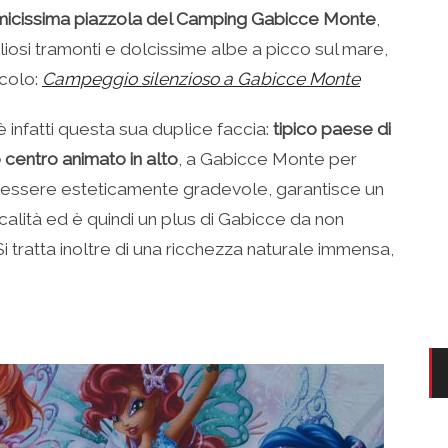
icissima piazzola del Camping Gabicce Monte
,
osi tramonti e dolcissime albe a picco sul mare,
icolo:
Campeggio silenzioso a Gabicce Monte
è infatti questa sua duplice faccia:
tipico paese di
 centro animato in alto
, a Gabicce Monte per
ad essere esteticamente gradevole, garantisce un
calità ed è quindi un plus di Gabicce da non
Si tratta inoltre di una ricchezza naturale immensa,