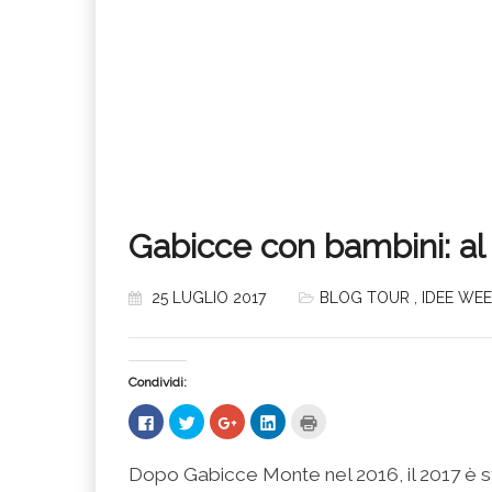
Gabicce con bambini: a
25 LUGLIO 2017
BLOG TOUR
,
IDEE WE
Condividi:
Fai
Fai
Fai
Fai
Fai
clic
clic
clic
clic
clic
per
qui
qui
qui
qui
condividere
per
per
per
per
su
condividere
condividere
condividere
stampare
Dopo Gabicce Monte nel 2016, il 2017 è s
Facebook
su
su
su
(Si