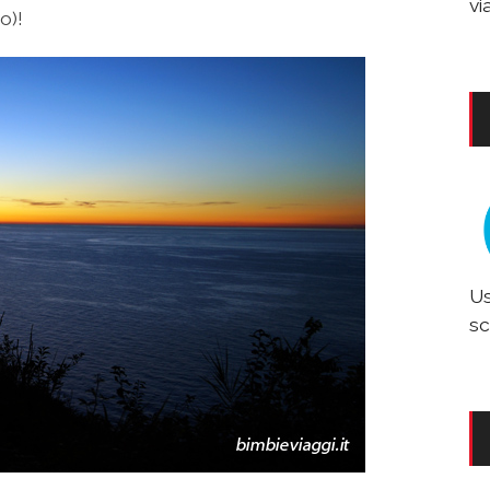
vi
o)!
Us
sc