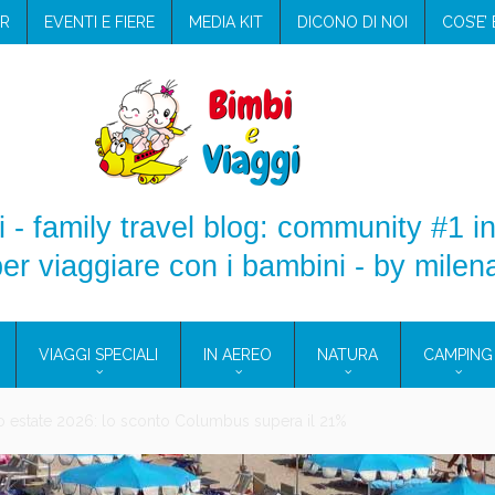
R
EVENTI E FIERE
MEDIA KIT
DICONO DI NOI
COS’E’
 - family travel blog: community #1 in
er viaggiare con i bambini - by milen
VIAGGI SPECIALI
IN AEREO
NATURA
CAMPING
aggio: i prodotti che hanno conquistato la mia valigia (e la pelle sensib
onne 2026: vieni alle Eolie e a Pantelleria!
Villaggio per famiglie in Cilento: il Blue Marine di Marina di Camerota