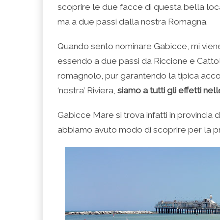
(Si
Twitter
Google+
LinkedIn
apre
scoprire le due facce di questa bella local
apre
(Si
(Si
(Si
in
in
apre
apre
apre
una
una
in
in
in
nuova
ma a due passi dalla nostra Romagna.
nuova
una
una
una
finestra)
finestra)
nuova
nuova
nuova
finestra)
finestra)
finestra)
Quando sento nominare Gabicce, mi vien
essendo a due passi da Riccione e Catto
romagnolo, pur garantendo la tipica acc
‘nostra’ Riviera,
siamo a tutti gli effetti ne
Gabicce Mare si trova infatti in provincia
abbiamo avuto modo di scoprire per la pr