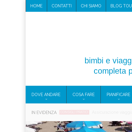
HOME
CONTATTI
CHI SIAMO
BLOG TOU
bimbi e viaggi
completa p
DOVE ANDARE
COSA FARE
PIANIFICARE
Cosmetici solidi in vi
IN EVIDENZA
CONSIGLI PRATICI
Viaggi per d
EOLIE
CAMPANIA