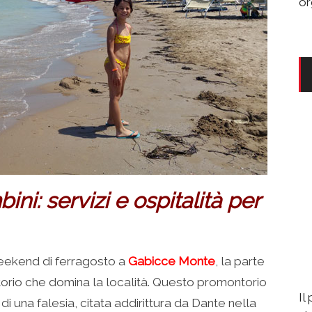
or
i: servizi e ospitalità per
eekend di ferragosto a
Gabicce Monte
, la parte
ntorio che domina la località. Questo promontorio
Il
 di una falesia, citata addirittura da Dante nella