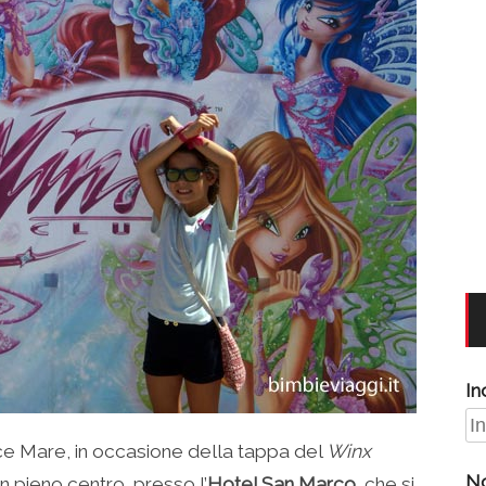
In
ce Mare, in occasione della tappa del
Winx
N
 pieno centro, presso l’
Hotel San Marco
, che si