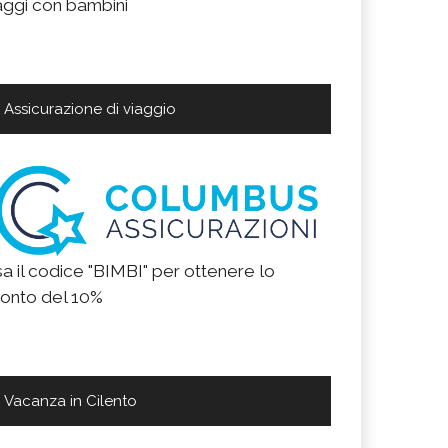
aggi con bambini
Assicurazione di viaggio
a il codice "BIMBI" per ottenere lo
onto del 10%
Vacanza in Cilento