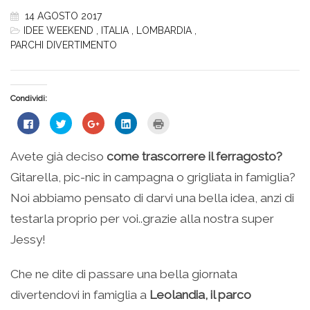
14 AGOSTO 2017
IDEE WEEKEND
,
ITALIA
,
LOMBARDIA
,
PARCHI DIVERTIMENTO
Condividi:
Fai
Fai
Fai
Fai
Fai
clic
clic
clic
clic
clic
per
qui
qui
qui
qui
condividere
per
per
per
per
su
condividere
condividere
condividere
stampare
Avete già deciso
come trascorrere il ferragosto?
Facebook
su
su
su
(Si
(Si
Twitter
Google+
LinkedIn
apre
Gitarella, pic-nic in campagna o grigliata in famiglia?
apre
(Si
(Si
(Si
in
in
apre
apre
apre
una
una
in
in
in
nuova
Noi abbiamo pensato di darvi una bella idea, anzi di
nuova
una
una
una
finestra)
finestra)
nuova
nuova
nuova
testarla proprio per voi..grazie alla nostra super
finestra)
finestra)
finestra)
Jessy!
Che ne dite di passare una bella giornata
divertendovi in famiglia a
Leolandia, il parco