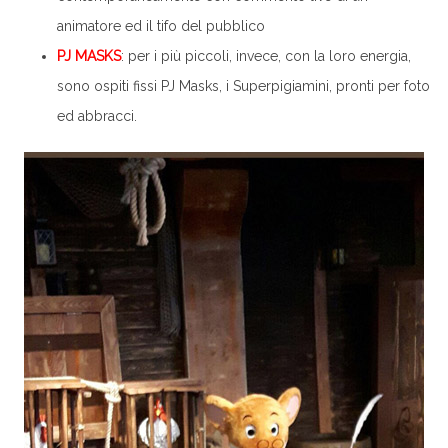
animatore ed il tifo del pubblico
PJ MASKS
: per i più piccoli, invece, con la loro energia,
sono ospiti fissi PJ Masks, i Superpigiamini, pronti per foto
ed abbracci.