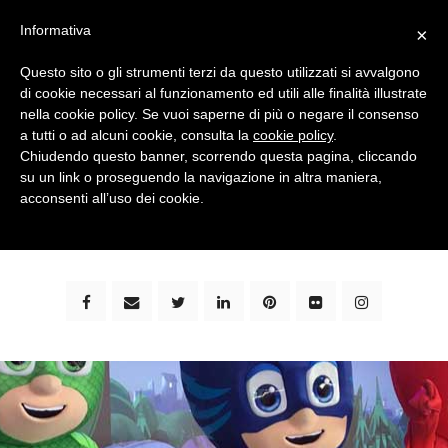
Informativa
×
Questo sito o gli strumenti terzi da questo utilizzati si avvalgono
di cookie necessari al funzionamento ed utili alle finalità illustrate
nella cookie policy. Se vuoi saperne di più o negare il consenso
a tutti o ad alcuni cookie, consulta la
cookie policy
.
Chiudendo questo banner, scorrendo questa pagina, cliccando
su un link o proseguendo la navigazione in altra maniera,
bimbi e viaggi - family travel blog: community #1 in
acconsenti all’uso dei cookie.
italia e guida completa per viaggiare con i bambini -
by milena marchioni