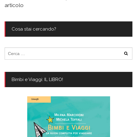
articolo
Cosa stai cercando?
Ricerca
per:
Bimbi e Viaggi: IL LIBRO!