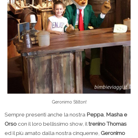
Geronimo Stilton!
Sempre presenti anche la nostra
Peppa
,
Masha e
Orso
con il loro bellissimo show, il
trenino Thomas
ed il più amato dalla nostra cinquenne,
Geronimo