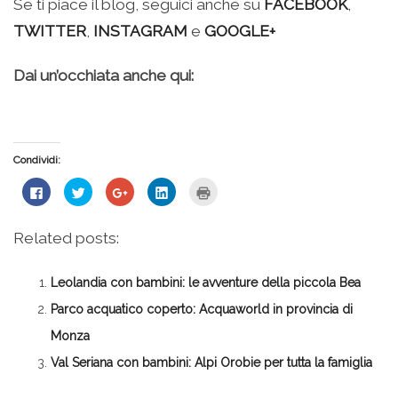
Se ti piace il blog, seguici anche su
FACEBOOK
,
TWITTER
,
INSTAGRAM
e
GOOGLE+
Dai un’occhiata anche qui:
Condividi:
Fai
Fai
Fai
Fai
Fai
clic
clic
clic
clic
clic
per
qui
qui
qui
qui
condividere
per
per
per
per
su
condividere
condividere
condividere
stampare
Related posts:
Facebook
su
su
su
(Si
(Si
Twitter
Google+
LinkedIn
apre
apre
(Si
(Si
(Si
in
in
apre
apre
apre
una
Leolandia con bambini: le avventure della piccola Bea
una
in
in
in
nuova
nuova
una
una
una
finestra)
finestra)
nuova
nuova
nuova
Parco acquatico coperto: Acquaworld in provincia di
finestra)
finestra)
finestra)
Monza
Val Seriana con bambini: Alpi Orobie per tutta la famiglia