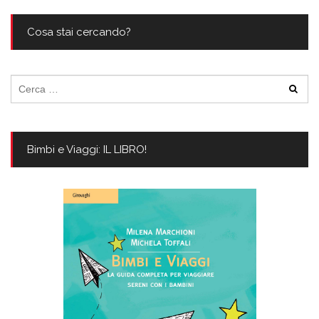
Cosa stai cercando?
Ricerca
per:
Bimbi e Viaggi: IL LIBRO!