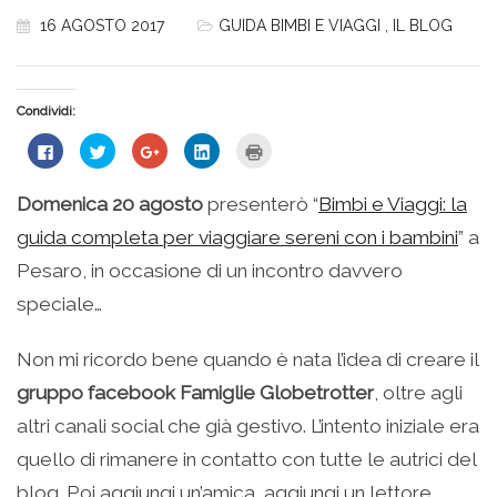
16 AGOSTO 2017
GUIDA BIMBI E VIAGGI
,
IL BLOG
Condividi:
Fai
Fai
Fai
Fai
Fai
clic
clic
clic
clic
clic
per
qui
qui
qui
qui
condividere
per
per
per
per
su
condividere
condividere
condividere
stampare
Domenica 20 agosto
presenterò “
Bimbi e Viaggi: la
Facebook
su
su
su
(Si
(Si
Twitter
Google+
LinkedIn
apre
guida completa per viaggiare sereni con i bambini
” a
apre
(Si
(Si
(Si
in
in
apre
apre
apre
una
una
in
in
in
nuova
Pesaro, in occasione di un incontro davvero
nuova
una
una
una
finestra)
finestra)
nuova
nuova
nuova
speciale…
finestra)
finestra)
finestra)
Non mi ricordo bene quando è nata l’idea di creare il
gruppo facebook Famiglie Globetrotter
, oltre agli
altri canali social che già gestivo. L’intento iniziale era
quello di rimanere in contatto con tutte le autrici del
blog. Poi aggiungi un’amica, aggiungi un lettore,