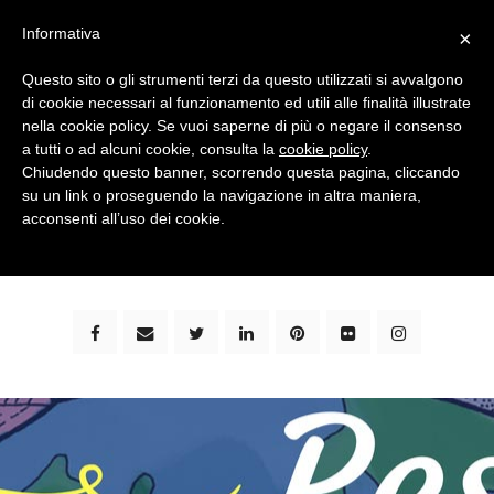
Informativa
×
Questo sito o gli strumenti terzi da questo utilizzati si avvalgono
di cookie necessari al funzionamento ed utili alle finalità illustrate
nella cookie policy. Se vuoi saperne di più o negare il consenso
a tutti o ad alcuni cookie, consulta la
cookie policy
.
Chiudendo questo banner, scorrendo questa pagina, cliccando
su un link o proseguendo la navigazione in altra maniera,
bimbi e viaggi - family travel blog: community #1 in
acconsenti all’uso dei cookie.
italia e guida completa per viaggiare con i bambini -
by milena marchioni