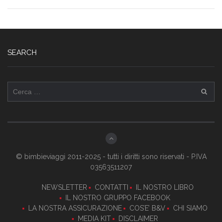
SEARCH
Ricerca
per:
© bimbieviaggi 2011-2025 - tutti i diritti sono riservati - P.IVA
03563511207
NEWSLETTER
CONTATTI
IL NOSTRO LIBRO
IL NOSTRO GRUPPO FACEBOOK
LA NOSTRA ASSICURAZIONE
COS’E’ B&V
CHI SIAMO
MEDIA KIT
DISCLAIMER