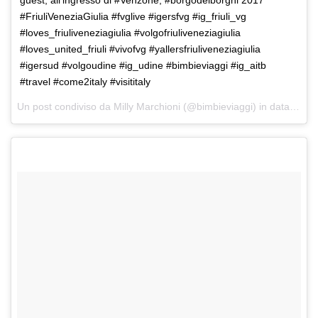
guest, all’ingresso di #Venzone, #borgodeiborghi 2017
#FriuliVeneziaGiulia #fvglive #igersfvg #ig_friuli_vg
#loves_friuliveneziagiulia #volgofriuliveneziagiulia
#loves_united_friuli #vivofvg #yallersfriuliveneziagiulia
#igersud #volgoudine #ig_udine #bimbieviaggi #ig_aitb
#travel #come2italy #visititaly
Un post condiviso da Milly Marchioni (@bimbieviaggi) in data:
5 No