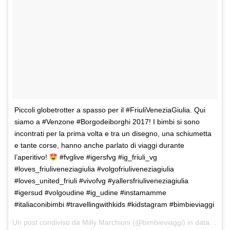
Piccoli globetrotter a spasso per il #FriuliVeneziaGiulia. Qui
siamo a #Venzone #Borgodeiborghi 2017! I bimbi si sono
incontrati per la prima volta e tra un disegno, una schiumetta
e tante corse, hanno anche parlato di viaggi durante
l’aperitivo!
#fvglive #igersfvg #ig_friuli_vg
#loves_friuliveneziagiulia #volgofriuliveneziagiulia
#loves_united_friuli #vivofvg #yallersfriuliveneziagiulia
#igersud #volgoudine #ig_udine #instamamme
#italiaconibimbi #travellingwithkids #kidstagram #bimbieviaggi
Un post condiviso da Milly Marchioni (@bimbieviaggi) in data:
8 No