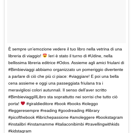
È sempre un’emozione vedere il tuo libro nella vetrina di una
libreria di viaggio!
Ieri è stato il turno di #Udine, nella
bellissima libreria editrice #Odos. Assieme agli amici friulani di
#Bimbieviaggi abbiamo organizzato un pomeriggio divertente
a parlare di ciò che più ci piace: #viaggiare! E poi una bella
cena assieme e oggi una passeggiata friulana tra i
meravigliosi colori autunnali. Il senso dell’aver scritto
#BimbieviaggiIlLibro sta soprattutto nei sorrisi che tutto ciò
porta!
#giraldieditore #book #books #ioleggo
#leggeresempre #reading #goodreading #library
#picofthebook #librichepassione #amoleggere #bookstagram
#instalibri #instamamme #italiaconibimbi #travellingwithkids
#kidstagram