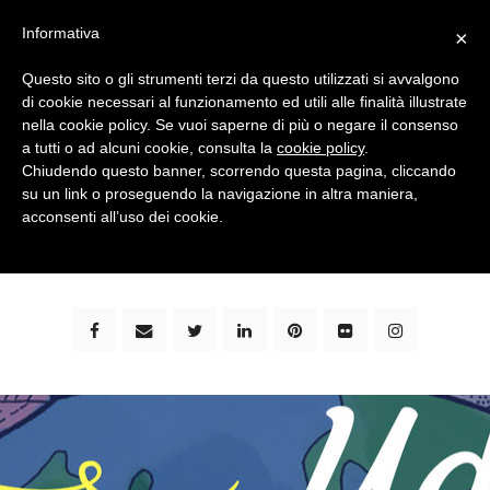
Informativa
×
Questo sito o gli strumenti terzi da questo utilizzati si avvalgono
di cookie necessari al funzionamento ed utili alle finalità illustrate
nella cookie policy. Se vuoi saperne di più o negare il consenso
a tutti o ad alcuni cookie, consulta la
cookie policy
.
Chiudendo questo banner, scorrendo questa pagina, cliccando
su un link o proseguendo la navigazione in altra maniera,
bimbi e viaggi - family travel blog: community #1 in
acconsenti all’uso dei cookie.
italia e guida completa per viaggiare con i bambini -
by milena marchioni