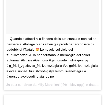
…Quando ti affacci alla finestra della tua stanza e non sai se
pensare al #foliage o agli alberi già pronti per accogliere gli
addobbi di #Natale
Le nuvole sul cielo del
#FriuliVeneziaGiulia non fermano la meraviglia dei colori
autunnali #fvglive #Gemona #gemonadelfriuli #igersfvg
#ig_friuli_vg #loves_friuliveneziagiulia #volgofriuliveneziagiulia
#loves_united_friuli #vivofvg #yallersfriuliveneziagiulia
#igersud #volgoudine #ig_udine
Un post condiviso da Milly Marchioni (@bimbieviaggi) in data:
5 No