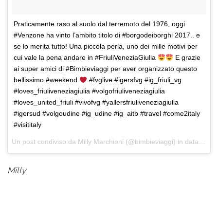
Praticamente raso al suolo dal terremoto del 1976, oggi
#Venzone ha vinto l’ambito titolo di #borgodeiborghi 2017.. e
se lo merita tutto! Una piccola perla, uno dei mille motivi per
cui vale la pena andare in #FriuliVeneziaGiulia
E grazie
ai super amici di #Bimbieviaggi per aver organizzato questo
bellissimo #weekend
#fvglive #igersfvg #ig_friuli_vg
#loves_friuliveneziagiulia #volgofriuliveneziagiulia
#loves_united_friuli #vivofvg #yallersfriuliveneziagiulia
#igersud #volgoudine #ig_udine #ig_aitb #travel #come2italy
#visititaly
Un post condiviso da Milly Marchioni (@bimbieviaggi) in data:
11 N
Milly