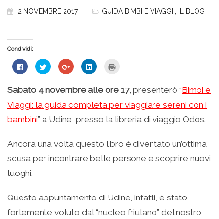
2 NOVEMBRE 2017
GUIDA BIMBI E VIAGGI
,
IL BLOG
Condividi:
Fai
Fai
Fai
Fai
Fai
clic
clic
clic
clic
clic
per
qui
qui
qui
qui
condividere
per
per
per
per
su
condividere
condividere
condividere
stampare
Sabato 4 novembre alle ore 17
, presenterò “
Bimbi e
Facebook
su
su
su
(Si
(Si
Twitter
Google+
LinkedIn
apre
Viaggi: la guida completa per viaggiare sereni con i
apre
(Si
(Si
(Si
in
in
apre
apre
apre
una
una
in
in
in
nuova
bambini
” a Udine, presso la libreria di viaggio Odòs.
nuova
una
una
una
finestra)
finestra)
nuova
nuova
nuova
finestra)
finestra)
finestra)
Ancora una volta questo libro è diventato un’ottima
scusa per incontrare belle persone e scoprire nuovi
luoghi.
Questo appuntamento di Udine, infatti, è stato
fortemente voluto dal “nucleo friulano” del nostro