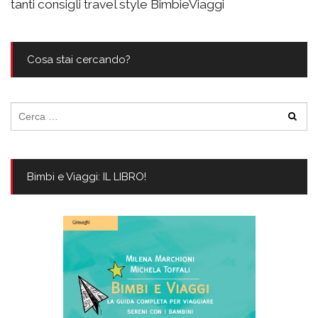
tanti consigli travel style BimbieViaggi
Cosa stai cercando?
Ricerca
per:
Bimbi e Viaggi: IL LIBRO!