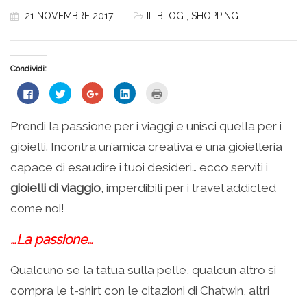
21 NOVEMBRE 2017
IL BLOG
,
SHOPPING
Condividi:
Fai
Fai
Fai
Fai
Fai
clic
clic
clic
clic
clic
per
qui
qui
qui
qui
condividere
per
per
per
per
su
condividere
condividere
condividere
stampare
Prendi la passione per i viaggi e unisci quella per i
Facebook
su
su
su
(Si
(Si
Twitter
Google+
LinkedIn
apre
gioielli. Incontra un’amica creativa e una gioielleria
apre
(Si
(Si
(Si
in
in
apre
apre
apre
una
una
in
in
in
nuova
capace di esaudire i tuoi desideri… ecco serviti i
nuova
una
una
una
finestra)
finestra)
nuova
nuova
nuova
gioielli di viaggio
, imperdibili per i travel addicted
finestra)
finestra)
finestra)
come noi!
…La passione…
Qualcuno se la tatua sulla pelle, qualcun altro si
compra le t-shirt con le citazioni di Chatwin, altri