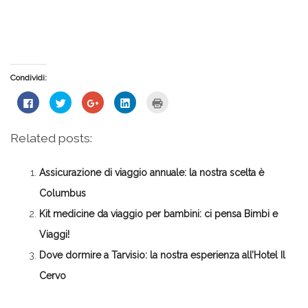
Condividi:
Fai
Fai
Fai
Fai
Fai
clic
clic
clic
clic
clic
per
qui
qui
qui
qui
condividere
per
per
per
per
su
condividere
condividere
condividere
stampare
Related posts:
Facebook
su
su
su
(Si
(Si
Twitter
Google+
LinkedIn
apre
apre
(Si
(Si
(Si
in
in
apre
apre
apre
una
Assicurazione di viaggio annuale: la nostra scelta è
una
in
in
in
nuova
nuova
una
una
una
finestra)
finestra)
nuova
nuova
nuova
Columbus
finestra)
finestra)
finestra)
Kit medicine da viaggio per bambini: ci pensa Bimbi e
Viaggi!
Dove dormire a Tarvisio: la nostra esperienza all’Hotel Il
Cervo