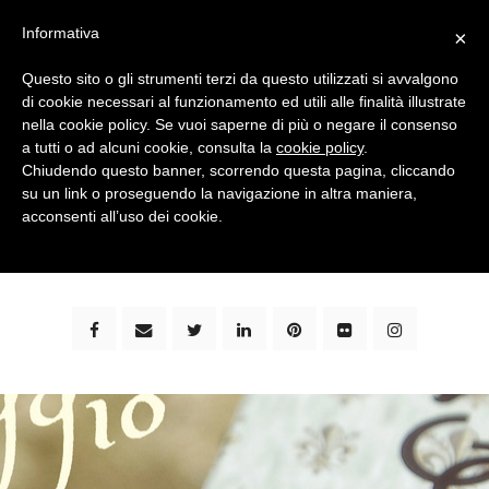
Informativa
×
Questo sito o gli strumenti terzi da questo utilizzati si avvalgono
di cookie necessari al funzionamento ed utili alle finalità illustrate
nella cookie policy. Se vuoi saperne di più o negare il consenso
a tutti o ad alcuni cookie, consulta la
cookie policy
.
Chiudendo questo banner, scorrendo questa pagina, cliccando
su un link o proseguendo la navigazione in altra maniera,
bimbi e viaggi - family travel blog: community #1 in
acconsenti all’uso dei cookie.
italia e guida completa per viaggiare con i bambini -
by milena marchioni