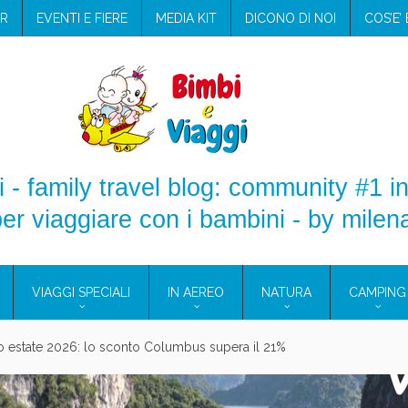
R
EVENTI E FIERE
MEDIA KIT
DICONO DI NOI
COS’E’
 - family travel blog: community #1 in
er viaggiare con i bambini - by milen
VIAGGI SPECIALI
IN AEREO
NATURA
CAMPING
aggio: i prodotti che hanno conquistato la mia valigia (e la pelle sensib
onne 2026: vieni alle Eolie e a Pantelleria!
Villaggio per famiglie in Cilento: il Blue Marine di Marina di Camerota