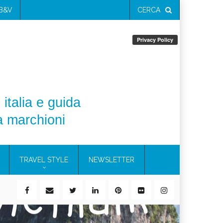
 B&V
CERCA
 italia e guida
a marchioni
TRAVEL STYLE
NEWSLETTER
ile)