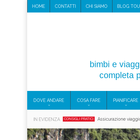
HOME
CONTATTI
CHI SIAMO
BLOG TOU
bimbi e viaggi
completa p
DOVE ANDARE
COSA FARE
PIANIFICARE
Cosmetici solidi in vi
IN EVIDENZA
CONSIGLI PRATICI
Viaggi per d
EOLIE
CAMPANIA