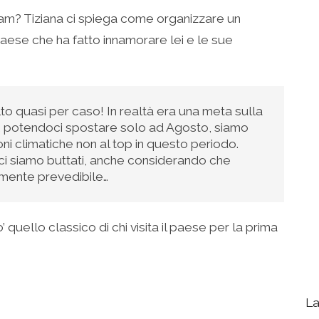
am? Tiziana ci spiega come organizzare un
 paese che ha fatto innamorare lei e le sue
to quasi per caso! In realtà era una meta sulla
a, potendoci spostare solo ad Agosto, siamo
oni climatiche non al top in questo periodo.
 ci siamo buttati, anche considerando che
ilmente prevedibile…
 quello classico di chi visita il paese per la prima
La