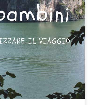
ferta migliore?
 lo sconto Columbus supera il 21%