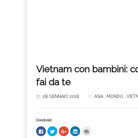
Vietnam con bambini: c
fai da te
28 GENNAIO 2018
ASIA
,
MONDO
,
VIET
Condividi:
Fai
Fai
Fai
Fai
Fai
clic
clic
clic
clic
clic
per
qui
qui
qui
qui