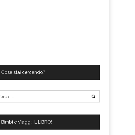
Cosa stai cercando?
cerca
:
Bimbi e Viaggi: IL LIBRO!