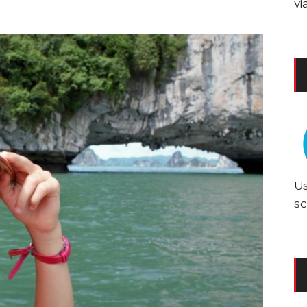
vi
Us
sc