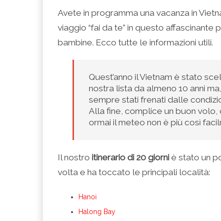
condividere
per
per
per
per
su
condividere
condividere
condividere
stampare
Avete in programma una vacanza in Vietn
Facebook
su
su
su
(Si
(Si
Twitter
Google+
LinkedIn
apre
viaggio “fai da te” in questo affascinante
apre
(Si
(Si
(Si
in
in
apre
apre
apre
una
una
in
in
in
nuova
bambine. Ecco tutte le informazioni utili.
nuova
una
una
una
finestra)
finestra)
nuova
nuova
nuova
finestra)
finestra)
finestra)
Quest’anno il Vietnam è stato scel
nostra lista da almeno 10 anni m
sempre stati frenati dalle condizi
Alla fine, complice un buon volo,
ormai il meteo non è più così fac
Il nostro
itinerario di 20 giorni
è stato un po’
volta e ha toccato le principali località:
Hanoi
Halong Bay