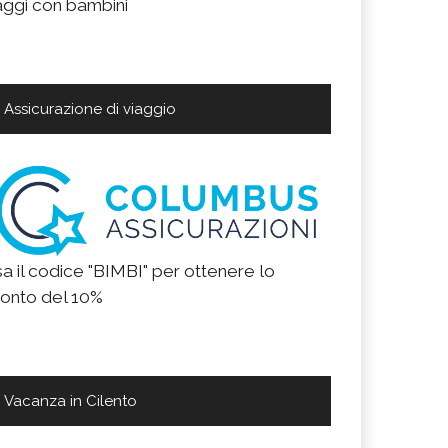
aggi con bambini
Assicurazione di viaggio
a il codice "BIMBI" per ottenere lo
onto del 10%
Vacanza in Cilento