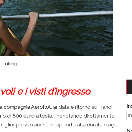
halong
oli e i visti d’ingresso
In
la compagnia Aeroflot
, andata e ritorno su Hanoi
no di
600 euro a testa
. Prenotando direttamente
 miglior prezzo anche in rapporto alla durata e agli
N