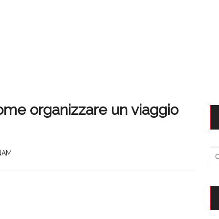
ome organizzare un viaggio
Ri
NAM
per